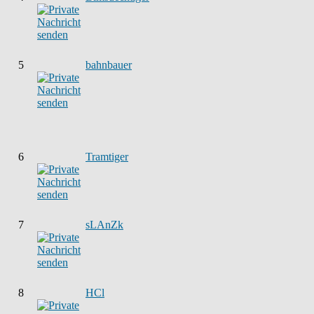
5
bahnbauer
6
Tramtiger
7
sLAnZk
8
HCl