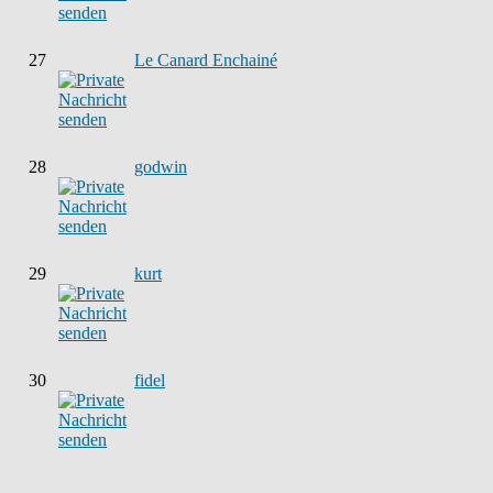
27
Le Canard Enchainé
28
godwin
29
kurt
30
fidel