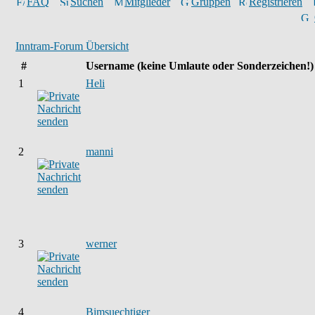
FAQ
Suchen
Mitglieder
Gruppen
Registrieren
Inntram-Forum Übersicht
#
Username
(keine Umlaute oder Sonderzeichen!)
1
Heli
2
manni
3
werner
4
Bimsuechtiger