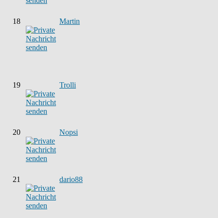
18
Martin
19
Trolli
20
Nopsi
21
dario88