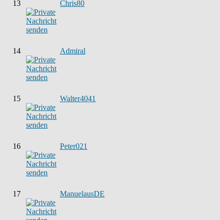
13
Chris80
14
Admiral
15
Walter4041
16
Peter021
17
ManuelausDE