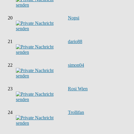
20
Nopsi
21
dario88
22
simon04
23
Rosi Wien
24
Trollifan