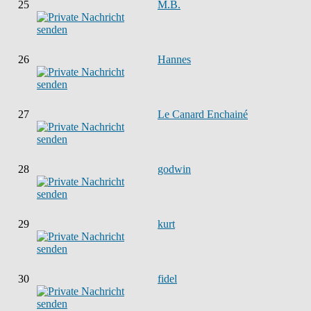
25
M.B.
26
Hannes
27
Le Canard Enchainé
28
godwin
29
kurt
30
fidel