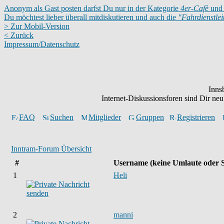
Anonym als Gast posten darfst Du nur in der Kategorie
4er-Cafè
und 
Du möchtest lieber überall mitdiskutieren und auch die
"Fahrdienstle
> Zur Mobil-Version
< Zurück
Impressum/Datenschutz
Inns
Internet-Diskussionsforen sind Dir n
FAQ
Suchen
Mitglieder
Gruppen
Registrieren
Inntram-Forum Übersicht
#
Username
(keine Umlaute oder 
1
Heli
2
manni