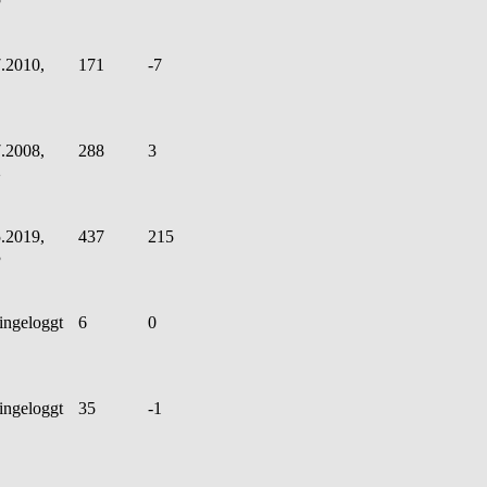
.2010,
171
-7
.2008,
288
3
2
.2019,
437
215
3
ingeloggt
6
0
ingeloggt
35
-1