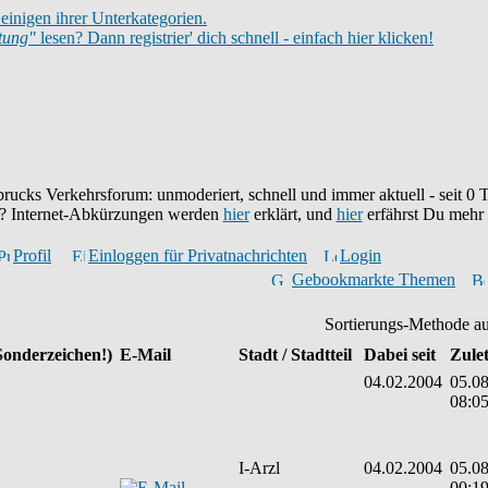
einigen ihrer Unterkategorien.
itung"
lesen? Dann registrier' dich schnell - einfach hier klicken!
brucks Verkehrsforum: unmoderiert, schnell und immer aktuell - seit
0
T
eu? Internet-Abkürzungen werden
hier
erklärt, und
hier
erfährst Du mehr
Profil
Einloggen für Privatnachrichten
Login
Gebookmarkte Themen
Sortierungs-Methode a
Sonderzeichen!)
E-Mail
Stadt / Stadtteil
Dabei seit
Zulet
04.02.2004
05.08
08:0
I-Arzl
04.02.2004
05.08
00:1