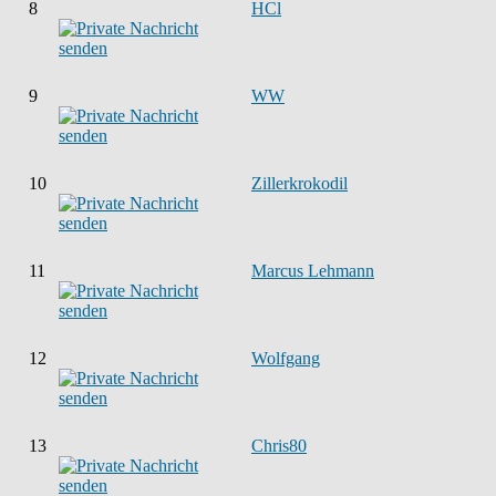
8
HCl
9
WW
10
Zillerkrokodil
11
Marcus Lehmann
12
Wolfgang
13
Chris80