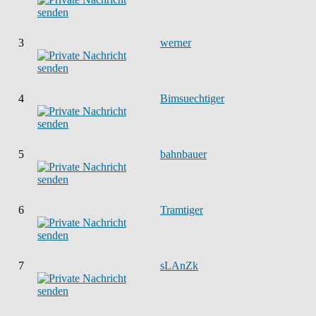
3
werner
4
Bimsuechtiger
5
bahnbauer
6
Tramtiger
7
sLAnZk