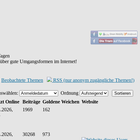
agen
 über gute Umgangsformen im Internet!
Beobachtete Themen
RSS (nur anonym zugängliche Themen!)
uswählen:
Ordnung
zt Online
Beiträge
Goldene Weichen
Website
.2026,
1969
162
5
.2026,
30268
973
9