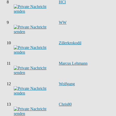
8
HCl
9
WW
10
Zillerkrokodil
11
Marcus Lehmann
12
Wolfgang
13
Chris80