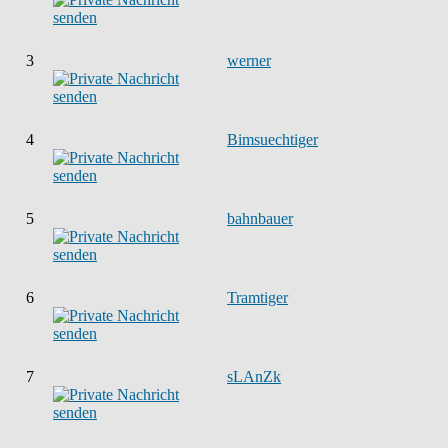
3
werner
4
Bimsuechtiger
5
bahnbauer
6
Tramtiger
7
sLAnZk