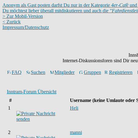
Anonym als Gast posten darfst Du nur in der Kategorie
4er-Cafè
und 
Du möchtest lieber überall mitdiskutieren und auch die
"Fahrdienstle
> Zur Mobil-Version
< Zurück
Impressum/Datenschutz
Inns
Internet-Diskussionsforen sind Dir n
FAQ
Suchen
Mitglieder
Gruppen
Registrieren
Inntram-Forum Übersicht
#
Username
(keine Umlaute oder 
1
Heli
2
manni