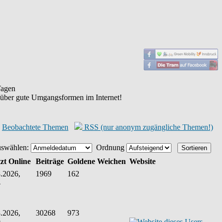
agen
 über gute Umgangsformen im Internet!
Beobachtete Themen
RSS (nur anonym zugängliche Themen!)
uswählen:
Ordnung
zt Online
Beiträge
Goldene Weichen
Website
.2026,
1969
162
4
.2026,
30268
973
9