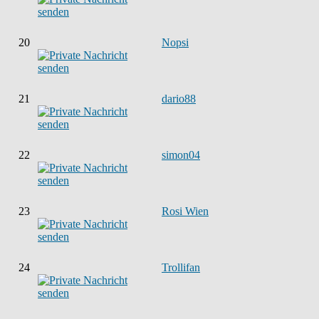
20
Nopsi
21
dario88
22
simon04
23
Rosi Wien
24
Trollifan