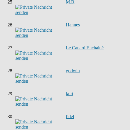
25
M.B.
26
Hannes
27
Le Canard Enchainé
28
godwin
29
kurt
30
fidel