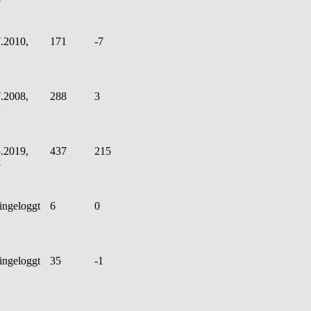
.2010,
171
-7
.2008,
288
3
2
.2019,
437
215
3
ingeloggt
6
0
ingeloggt
35
-1