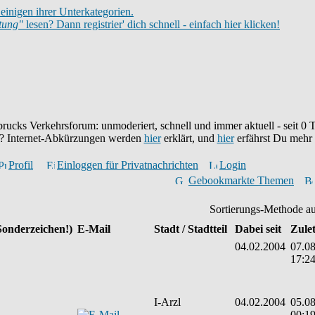
einigen ihrer Unterkategorien.
itung"
lesen? Dann registrier' dich schnell - einfach hier klicken!
brucks Verkehrsforum: unmoderiert, schnell und immer aktuell - seit
0
T
eu? Internet-Abkürzungen werden
hier
erklärt, und
hier
erfährst Du mehr
Profil
Einloggen für Privatnachrichten
Login
Gebookmarkte Themen
Sortierungs-Methode a
Sonderzeichen!)
E-Mail
Stadt / Stadtteil
Dabei seit
Zulet
04.02.2004
07.08
17:2
I-Arzl
04.02.2004
05.08
00:1