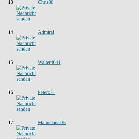
13
Chris80
14
Admiral
15
Walter4041
16
Peter021
17
ManuelausDE