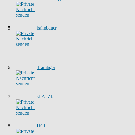
5
bahnbauer
6
Tramtiger
7
sLAnZk
8
HCl