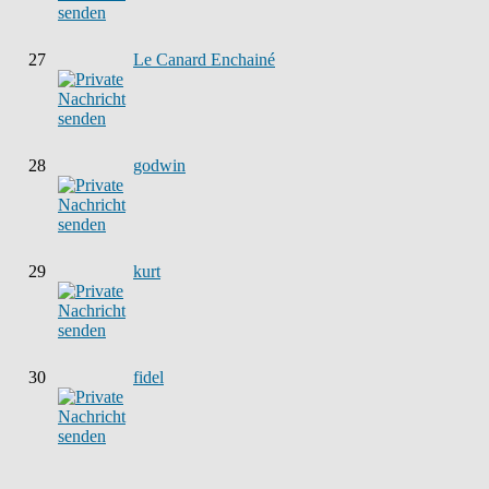
27
Le Canard Enchainé
28
godwin
29
kurt
30
fidel