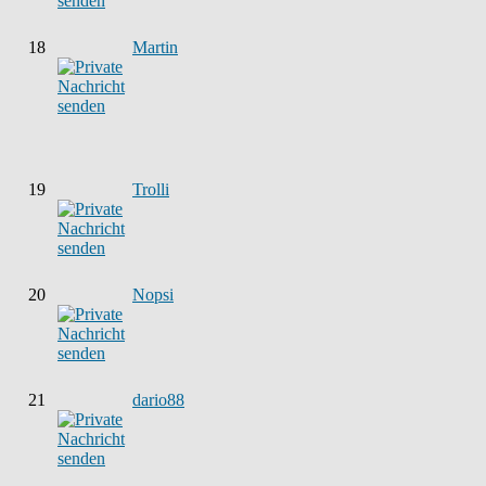
18
Martin
19
Trolli
20
Nopsi
21
dario88