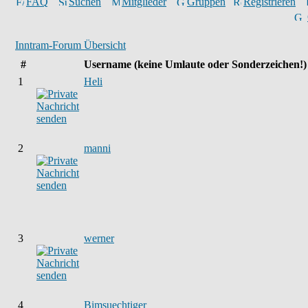
FAQ
Suchen
Mitglieder
Gruppen
Registrieren
Inntram-Forum Übersicht
#
Username
(keine Umlaute oder Sonderzeichen!)
1
Heli
2
manni
3
werner
4
Bimsuechtiger