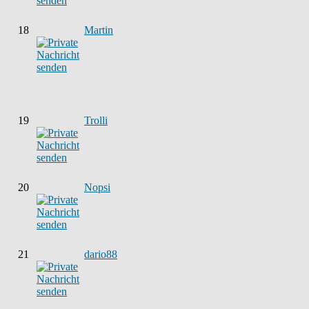
18
Martin
19
Trolli
20
Nopsi
21
dario88