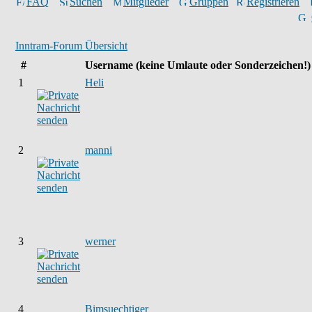
FAQ
Suchen
Mitglieder
Gruppen
Registrieren
Inntram-Forum Übersicht
#
Username
(keine Umlaute oder Sonderzeichen!)
1
Heli
2
manni
3
werner
4
Bimsuechtiger