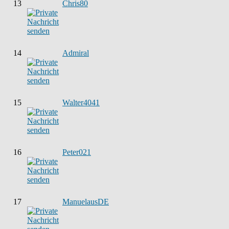
13
Chris80
14
Admiral
15
Walter4041
16
Peter021
17
ManuelausDE