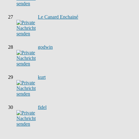
27
Le Canard Enchainé
28
godwin
29
kurt
30
fidel