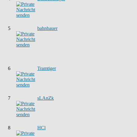
5
bahnbauer
6
Tramtiger
7
sLAnZk
8
HCl