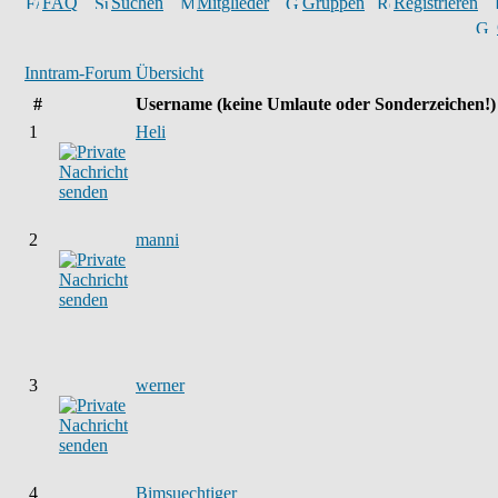
FAQ
Suchen
Mitglieder
Gruppen
Registrieren
Inntram-Forum Übersicht
#
Username
(keine Umlaute oder Sonderzeichen!)
1
Heli
2
manni
3
werner
4
Bimsuechtiger