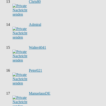
13
Chris80
14
Admiral
15
Walter4041
16
Peter021
17
ManuelausDE