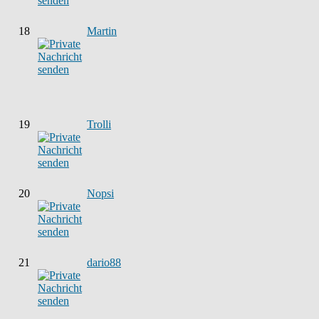
18
Martin
19
Trolli
20
Nopsi
21
dario88