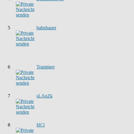
5
bahnbauer
6
Tramtiger
7
sLAnZk
8
HCl