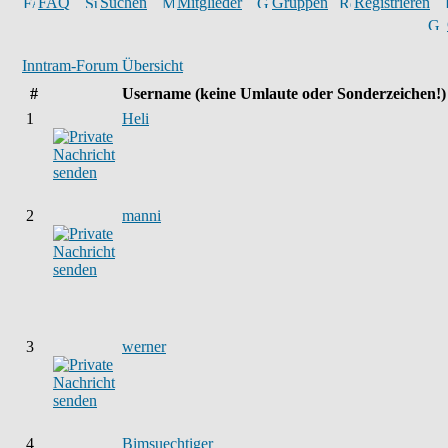
FAQ
Suchen
Mitglieder
Gruppen
Registrieren
Inntram-Forum Übersicht
#
Username
(keine Umlaute oder Sonderzeichen!)
1
Heli
2
manni
3
werner
4
Bimsuechtiger