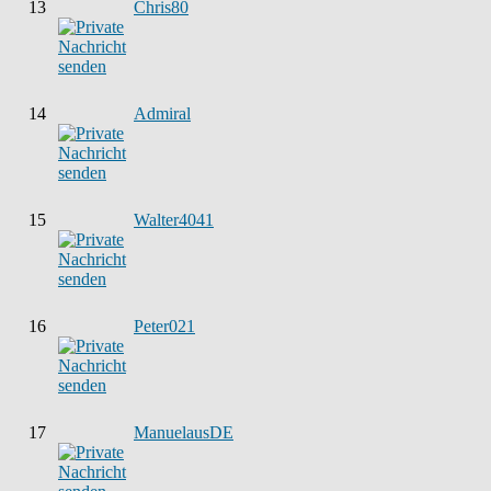
13
Chris80
14
Admiral
15
Walter4041
16
Peter021
17
ManuelausDE