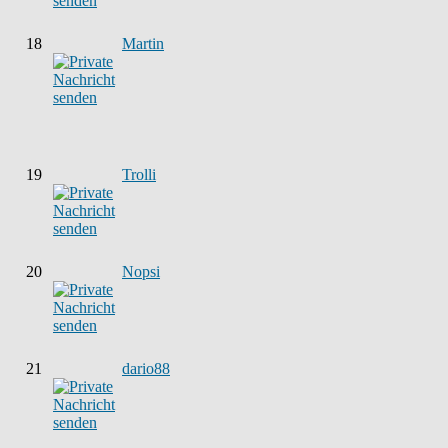
18
Martin
19
Trolli
20
Nopsi
21
dario88