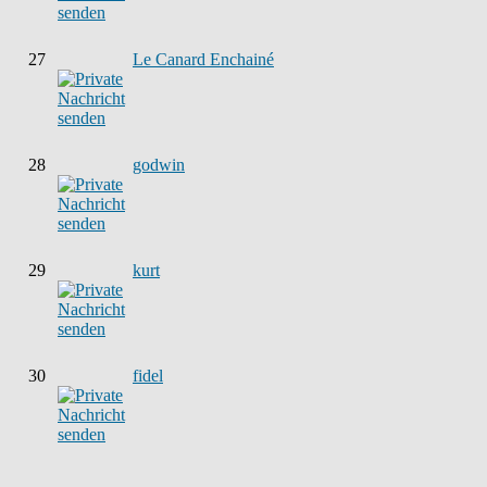
27
Le Canard Enchainé
28
godwin
29
kurt
30
fidel