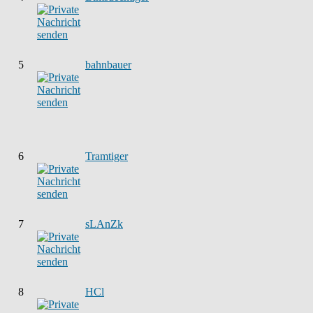
5
bahnbauer
6
Tramtiger
7
sLAnZk
8
HCl