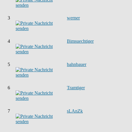
3
werner
4
Bimsuechtiger
5
bahnbauer
6
Tramtiger
7
sLAnZk