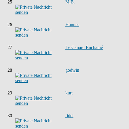
25
M.B.
26
Hannes
27
Le Canard Enchainé
28
godwin
29
kurt
30
fidel