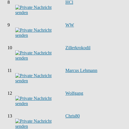
8
HCl
9
WW
10
Zillerkrokodil
11
Marcus Lehmann
12
Wolfgang
13
Chris80