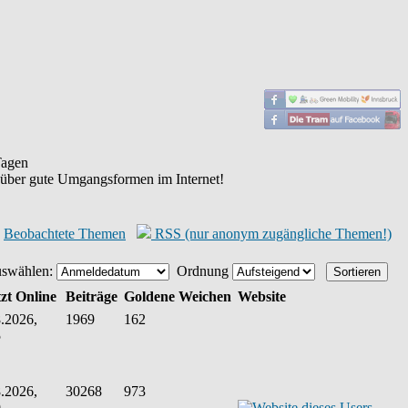
agen
 über gute Umgangsformen im Internet!
Beobachtete Themen
RSS (nur anonym zugängliche Themen!)
uswählen:
Ordnung
zt Online
Beiträge
Goldene Weichen
Website
.2026,
1969
162
5
.2026,
30268
973
9