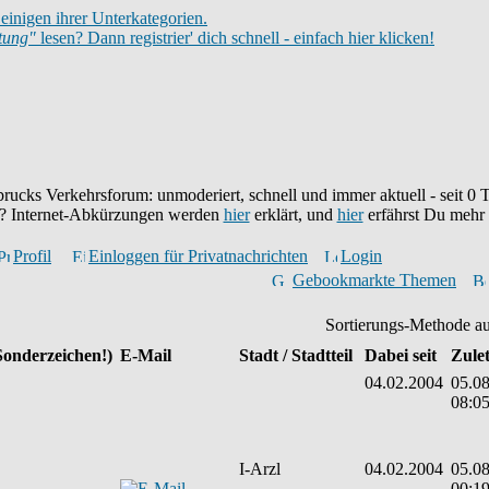
einigen ihrer Unterkategorien.
itung"
lesen? Dann registrier' dich schnell - einfach hier klicken!
brucks Verkehrsforum: unmoderiert, schnell und immer aktuell - seit
0
T
eu? Internet-Abkürzungen werden
hier
erklärt, und
hier
erfährst Du mehr
Profil
Einloggen für Privatnachrichten
Login
Gebookmarkte Themen
Sortierungs-Methode a
Sonderzeichen!)
E-Mail
Stadt / Stadtteil
Dabei seit
Zulet
04.02.2004
05.08
08:0
I-Arzl
04.02.2004
05.08
00:1