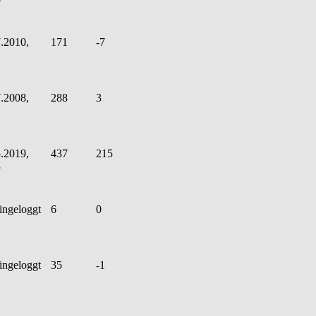
.2010,
171
-7
.2008,
288
3
2
.2019,
437
215
3
ingeloggt
6
0
ingeloggt
35
-1