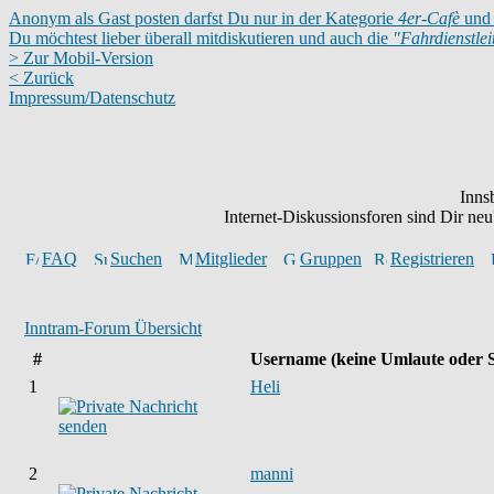
Anonym als Gast posten darfst Du nur in der Kategorie
4er-Cafè
und 
Du möchtest lieber überall mitdiskutieren und auch die
"Fahrdienstle
> Zur Mobil-Version
< Zurück
Impressum/Datenschutz
Inns
Internet-Diskussionsforen sind Dir n
FAQ
Suchen
Mitglieder
Gruppen
Registrieren
Inntram-Forum Übersicht
#
Username
(keine Umlaute oder 
1
Heli
2
manni