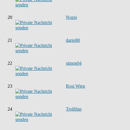
20
Nopsi
21
dario88
22
simon04
23
Rosi Wien
24
Trollifan