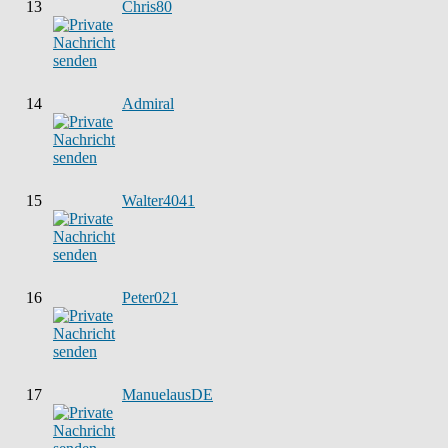
13
Chris80
14
Admiral
15
Walter4041
16
Peter021
17
ManuelausDE