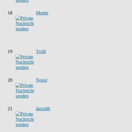
18
Martin
19
Trolli
20
Nopsi
21
dario88