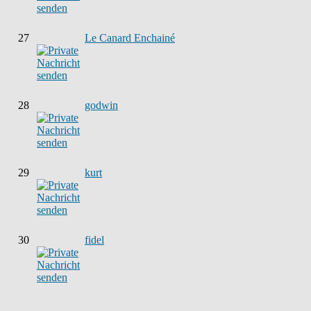
27
Le Canard Enchainé
28
godwin
29
kurt
30
fidel