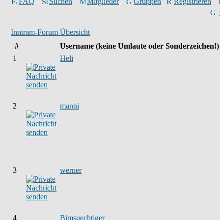
FAQ
Suchen
Mitglieder
Gruppen
Registrieren
Inntram-Forum Übersicht
#
Username
(keine Umlaute oder Sonderzeichen!)
1
Heli
2
manni
3
werner
4
Bimsuechtiger