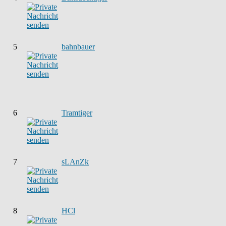
5
bahnbauer
6
Tramtiger
7
sLAnZk
8
HCl