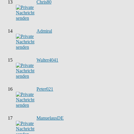
13
Chris80
14
Admiral
15
Walter4041
16
Peter021
17
ManuelausDE