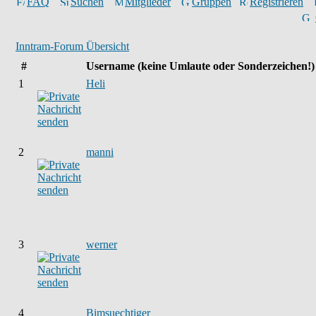
FAQ
Suchen
Mitglieder
Gruppen
Registrieren
Inntram-Forum Übersicht
#
Username
(keine Umlaute oder Sonderzeichen!)
1
Heli
2
manni
3
werner
4
Bimsuechtiger