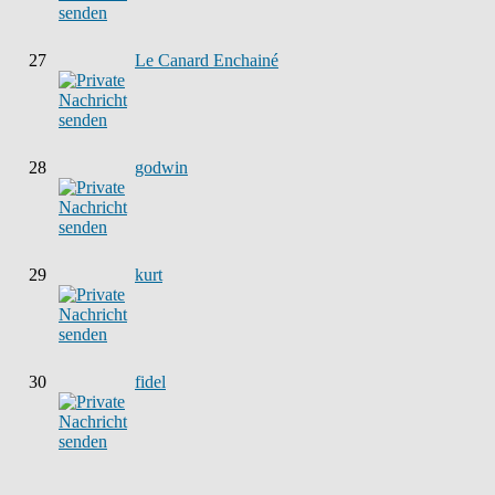
27
Le Canard Enchainé
28
godwin
29
kurt
30
fidel