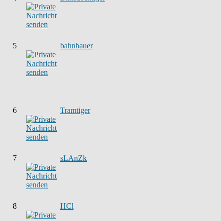
5
bahnbauer
6
Tramtiger
7
sLAnZk
8
HCl