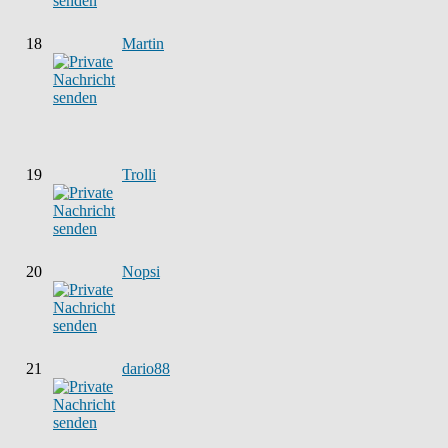
18
Martin
19
Trolli
20
Nopsi
21
dario88