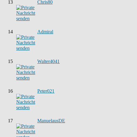
13
Chris80
14
Admiral
15
Walter4041
16
Peter021
17
ManuelausDE