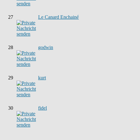
27
Le Canard Enchainé
28
godwin
29
kurt
30
fidel