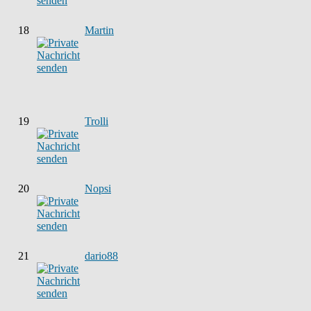
18
Martin
19
Trolli
20
Nopsi
21
dario88