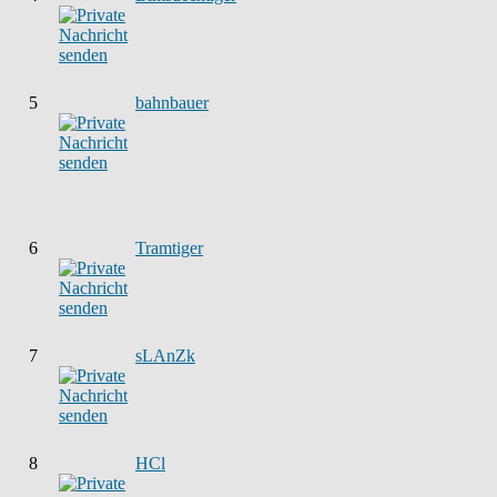
5
bahnbauer
6
Tramtiger
7
sLAnZk
8
HCl