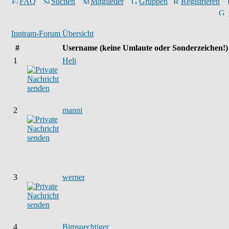
FAQ
Suchen
Mitglieder
Gruppen
Registrieren
Inntram-Forum Übersicht
#
Username
(keine Umlaute oder Sonderzeichen!)
1
Heli
2
manni
3
werner
4
Bimsuechtiger