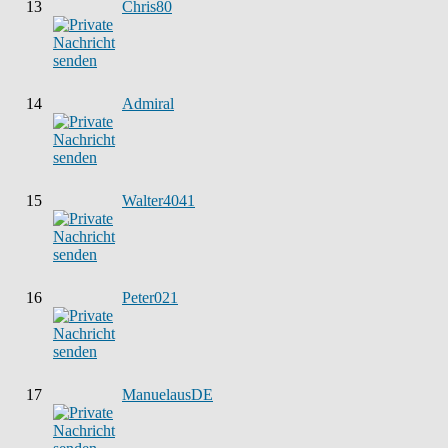
13
Chris80
14
Admiral
15
Walter4041
16
Peter021
17
ManuelausDE