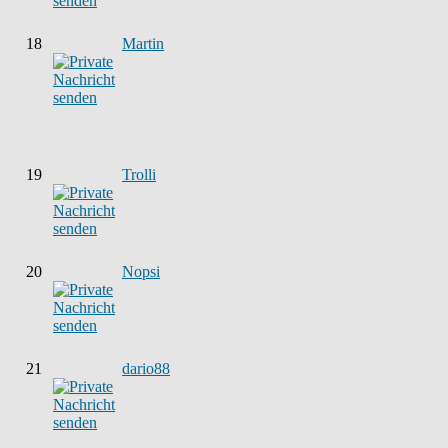
18
Martin
19
Trolli
20
Nopsi
21
dario88