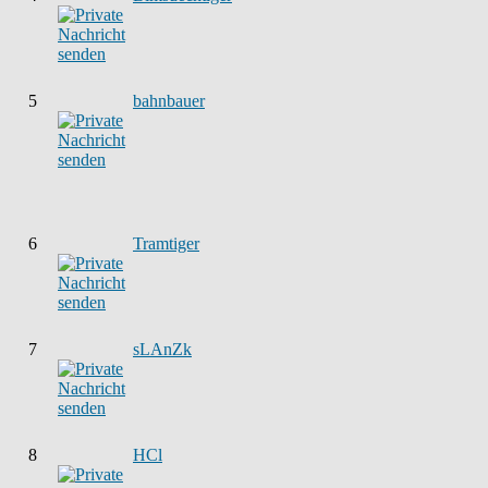
5
bahnbauer
6
Tramtiger
7
sLAnZk
8
HCl