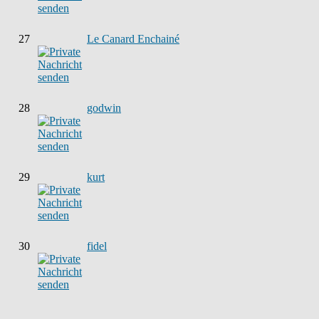
27
Le Canard Enchainé
28
godwin
29
kurt
30
fidel