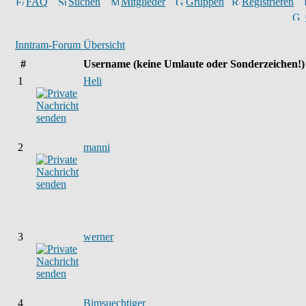
FAQ
Suchen
Mitglieder
Gruppen
Registrieren
Inntram-Forum Übersicht
#
Username
(keine Umlaute oder Sonderzeichen!)
1
Heli
2
manni
3
werner
4
Bimsuechtiger