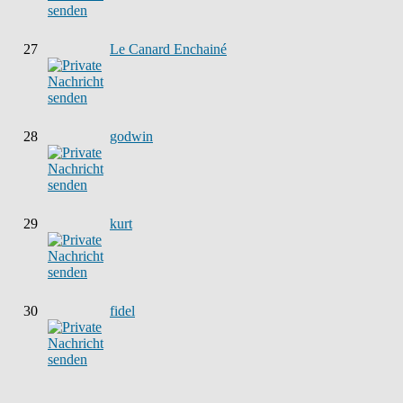
27
Le Canard Enchainé
28
godwin
29
kurt
30
fidel