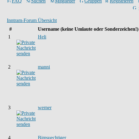
FAQ
Suchen
Mitglieder
Gruppen
Registrieren
Inntram-Forum Übersicht
#
Username
(keine Umlaute oder Sonderzeichen!)
1
Heli
2
manni
3
werner
4
Bimsuechtiger