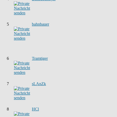
5
bahnbauer
6
Tramtiger
7
sLAnZk
8
HCl