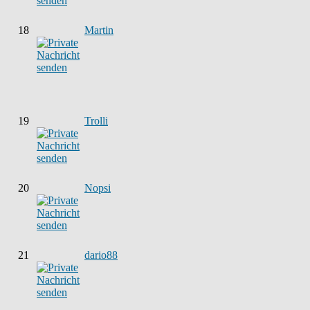
18
Martin
19
Trolli
20
Nopsi
21
dario88