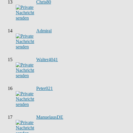
13
Chris80
14
Admiral
15
Walter4041
16
Peter021
17
ManuelausDE