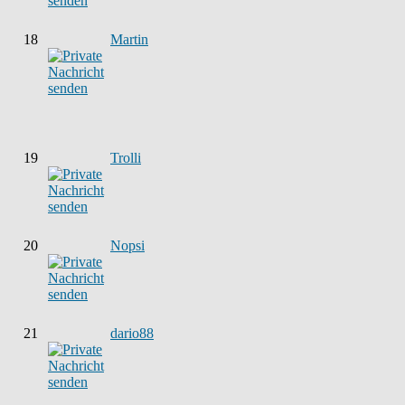
18
Martin
19
Trolli
20
Nopsi
21
dario88