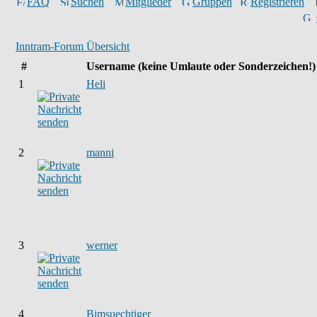
FAQ
Suchen
Mitglieder
Gruppen
Registrieren
Inntram-Forum Übersicht
#
Username
(keine Umlaute oder Sonderzeichen!)
1
Heli
2
manni
3
werner
4
Bimsuechtiger