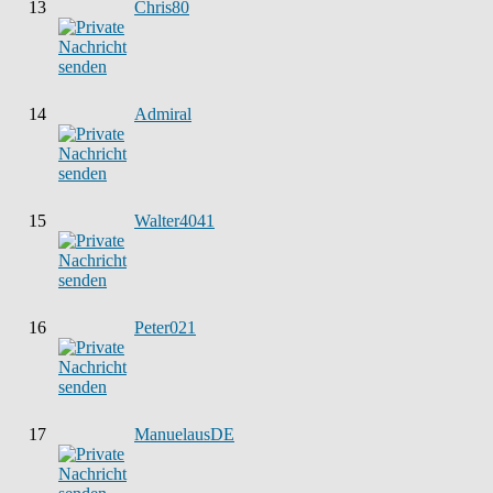
13
Chris80
14
Admiral
15
Walter4041
16
Peter021
17
ManuelausDE