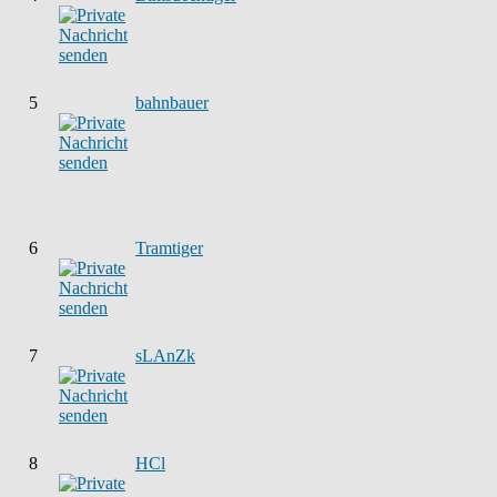
5
bahnbauer
6
Tramtiger
7
sLAnZk
8
HCl