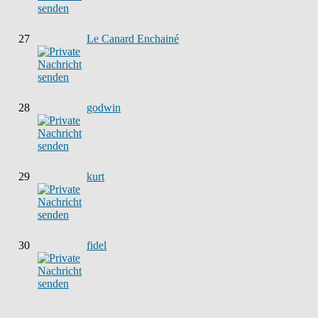
27
Le Canard Enchainé
28
godwin
29
kurt
30
fidel