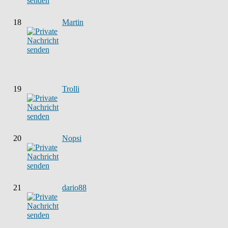
18
Martin
19
Trolli
20
Nopsi
21
dario88