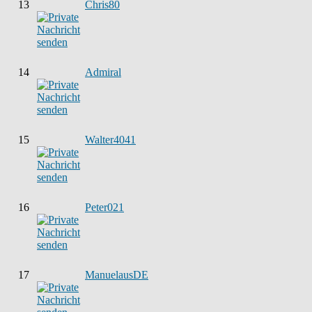
13
Chris80
14
Admiral
15
Walter4041
16
Peter021
17
ManuelausDE