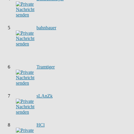
5
bahnbauer
6
Tramtiger
7
sLAnZk
8
HCl