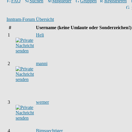
FAQ
Suchen
Mitglieder
Gruppen
Registrieren
Inntram-Forum Übersicht
#
Username
(keine Umlaute oder Sonderzeichen!)
1
Heli
2
manni
3
werner
4
Bimsuechtiger