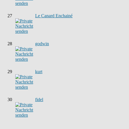
27
Le Canard Enchainé
28
godwin
29
kurt
30
fidel