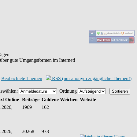
agen
 über gute Umgangsformen im Internet!
Beobachtete Themen
RSS (nur anonym zugängliche Themen!)
uswählen:
Ordnung
zt Online
Beiträge
Goldene Weichen
Website
.2026,
1969
162
5
.2026,
30268
973
9