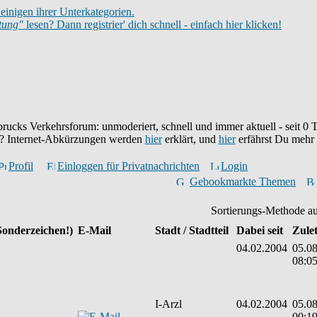
einigen ihrer Unterkategorien.
itung"
lesen? Dann registrier' dich schnell - einfach hier klicken!
brucks Verkehrsforum: unmoderiert, schnell und immer aktuell - seit
0
T
eu? Internet-Abkürzungen werden
hier
erklärt, und
hier
erfährst Du mehr
Profil
Einloggen für Privatnachrichten
Login
Gebookmarkte Themen
Sortierungs-Methode a
Sonderzeichen!)
E-Mail
Stadt / Stadtteil
Dabei seit
Zulet
04.02.2004
05.08
08:0
I-Arzl
04.02.2004
05.08
00:1