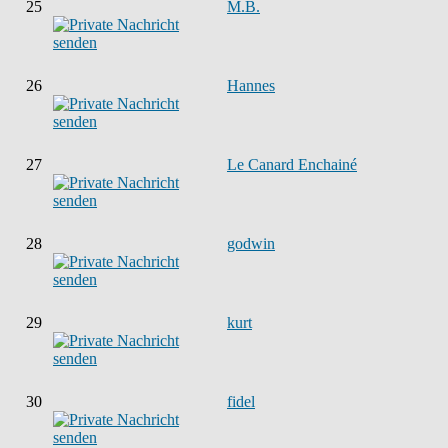
25
M.B.
26
Hannes
27
Le Canard Enchainé
28
godwin
29
kurt
30
fidel