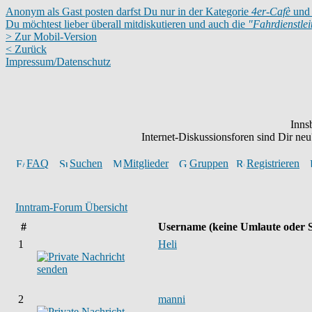
Anonym als Gast posten darfst Du nur in der Kategorie
4er-Cafè
und 
Du möchtest lieber überall mitdiskutieren und auch die
"Fahrdienstle
> Zur Mobil-Version
< Zurück
Impressum/Datenschutz
Inns
Internet-Diskussionsforen sind Dir n
FAQ
Suchen
Mitglieder
Gruppen
Registrieren
Inntram-Forum Übersicht
#
Username
(keine Umlaute oder 
1
Heli
2
manni