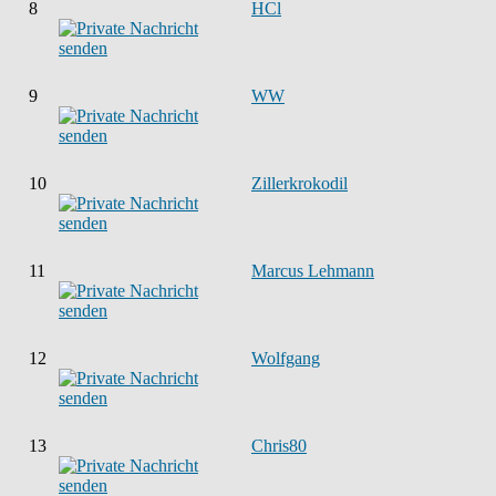
8
HCl
9
WW
10
Zillerkrokodil
11
Marcus Lehmann
12
Wolfgang
13
Chris80