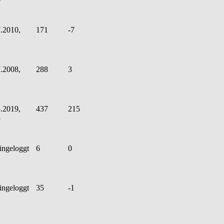
.2010,
171
-7
.2008,
288
3
2
.2019,
437
215
3
ingeloggt
6
0
ingeloggt
35
-1