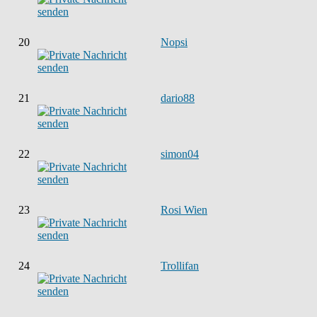
20
Nopsi
21
dario88
22
simon04
23
Rosi Wien
24
Trollifan