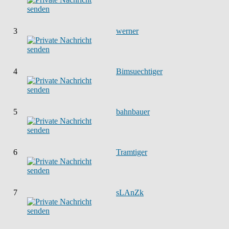
3
werner
4
Bimsuechtiger
5
bahnbauer
6
Tramtiger
7
sLAnZk