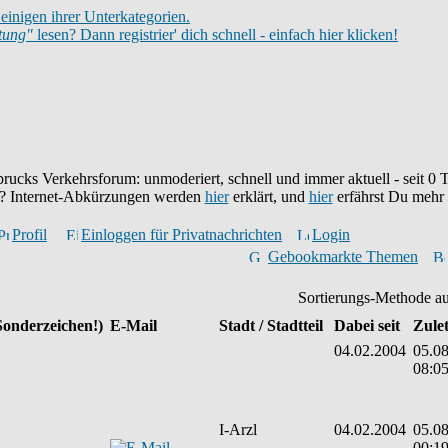
einigen ihrer Unterkategorien.
itung"
lesen? Dann registrier' dich schnell - einfach hier klicken!
brucks Verkehrsforum: unmoderiert, schnell und immer aktuell - seit
0
T
eu? Internet-Abkürzungen werden
hier
erklärt, und
hier
erfährst Du mehr
Profil
Einloggen für Privatnachrichten
Login
Gebookmarkte Themen
Sortierungs-Methode a
Sonderzeichen!)
E-Mail
Stadt / Stadtteil
Dabei seit
Zulet
04.02.2004
05.08
08:0
I-Arzl
04.02.2004
05.08
00:1