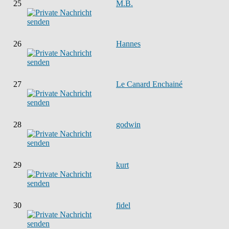
25
M.B.
26
Hannes
27
Le Canard Enchainé
28
godwin
29
kurt
30
fidel