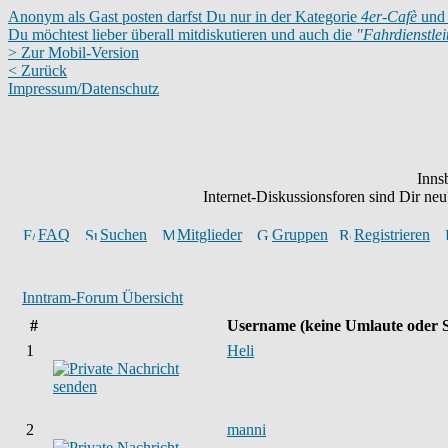
Anonym als Gast posten darfst Du nur in der Kategorie
4er-Cafè
und 
Du möchtest lieber überall mitdiskutieren und auch die
"Fahrdienstle
> Zur Mobil-Version
< Zurück
Impressum/Datenschutz
Inns
Internet-Diskussionsforen sind Dir n
FAQ
Suchen
Mitglieder
Gruppen
Registrieren
Inntram-Forum Übersicht
#
Username
(keine Umlaute oder 
1
Heli
2
manni