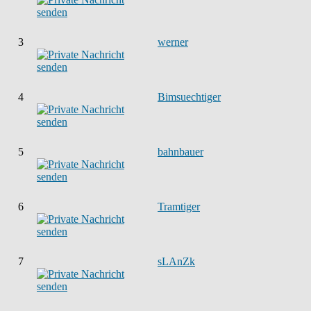
3
werner
4
Bimsuechtiger
5
bahnbauer
6
Tramtiger
7
sLAnZk