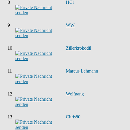
8
HCl
9
WW
10
Zillerkrokodil
11
Marcus Lehmann
12
Wolfgang
13
Chris80