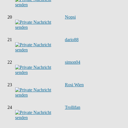
20
Nopsi
21
dario88
22
simon04
23
Rosi Wien
24
Trollifan