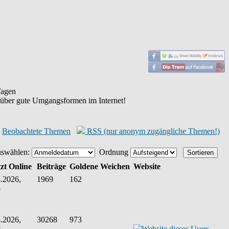
agen
 über gute Umgangsformen im Internet!
Beobachtete Themen
RSS (nur anonym zugängliche Themen!)
uswählen:
Ordnung
zt Online
Beiträge
Goldene Weichen
Website
.2026,
1969
162
5
.2026,
30268
973
9