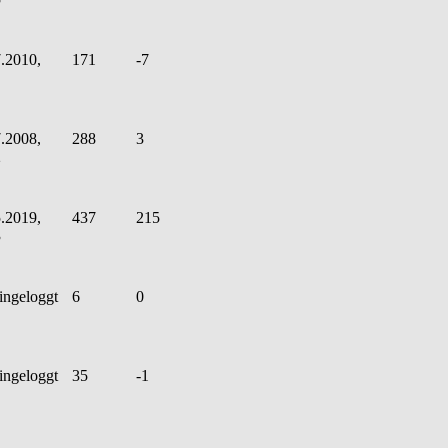
.2010,
171
-7
.2008,
288
3
2
.2019,
437
215
3
ingeloggt
6
0
ingeloggt
35
-1