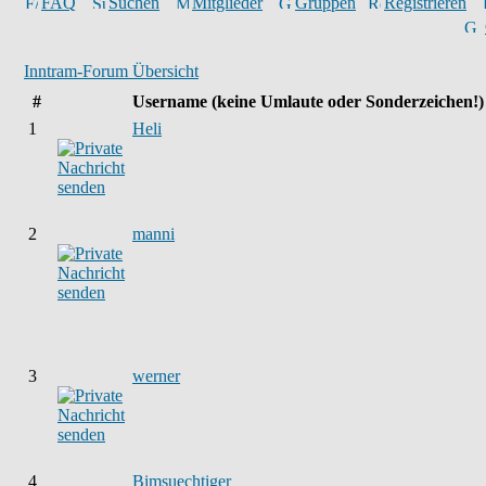
FAQ
Suchen
Mitglieder
Gruppen
Registrieren
Inntram-Forum Übersicht
#
Username
(keine Umlaute oder Sonderzeichen!)
1
Heli
2
manni
3
werner
4
Bimsuechtiger