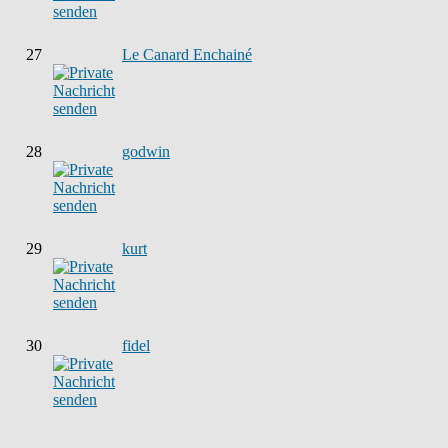
27
Le Canard Enchainé
28
godwin
29
kurt
30
fidel