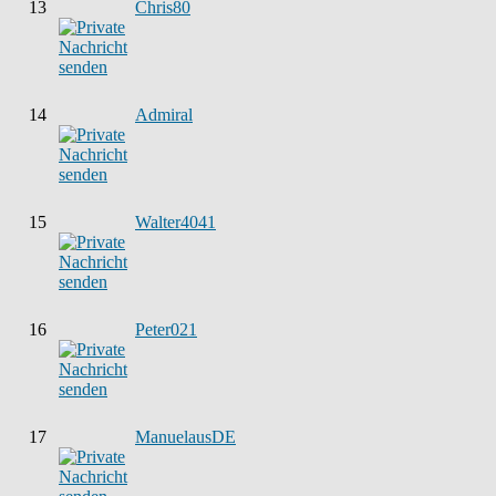
13
Chris80
14
Admiral
15
Walter4041
16
Peter021
17
ManuelausDE