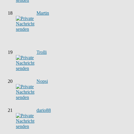
18
Martin
19
Trolli
20
Nopsi
21
dario88