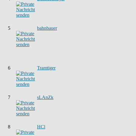
5
bahnbauer
6
Tramtiger
7
sLAnZk
8
HCl