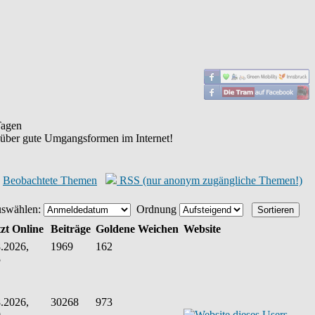
agen
 über gute Umgangsformen im Internet!
Beobachtete Themen
RSS (nur anonym zugängliche Themen!)
uswählen:
Ordnung
zt Online
Beiträge
Goldene Weichen
Website
.2026,
1969
162
5
.2026,
30268
973
9