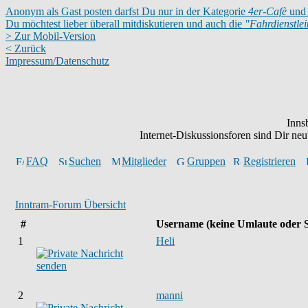
Anonym als Gast posten darfst Du nur in der Kategorie
4er-Cafè
und 
Du möchtest lieber überall mitdiskutieren und auch die
"Fahrdienstle
> Zur Mobil-Version
< Zurück
Impressum/Datenschutz
Inns
Internet-Diskussionsforen sind Dir n
FAQ
Suchen
Mitglieder
Gruppen
Registrieren
Inntram-Forum Übersicht
#
Username
(keine Umlaute oder 
1
Heli
2
manni