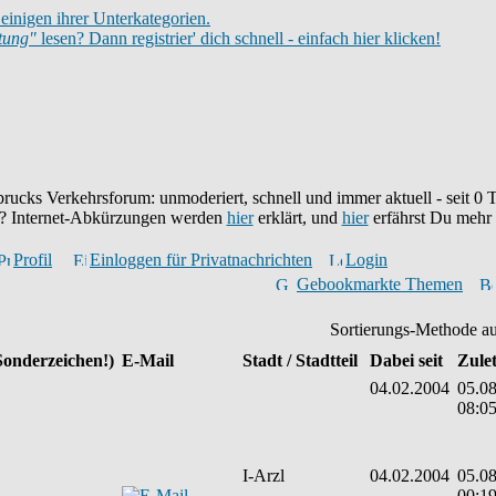
einigen ihrer Unterkategorien.
itung"
lesen? Dann registrier' dich schnell - einfach hier klicken!
brucks Verkehrsforum: unmoderiert, schnell und immer aktuell - seit
0
T
eu? Internet-Abkürzungen werden
hier
erklärt, und
hier
erfährst Du mehr
Profil
Einloggen für Privatnachrichten
Login
Gebookmarkte Themen
Sortierungs-Methode a
Sonderzeichen!)
E-Mail
Stadt / Stadtteil
Dabei seit
Zulet
04.02.2004
05.08
08:0
I-Arzl
04.02.2004
05.08
00:1