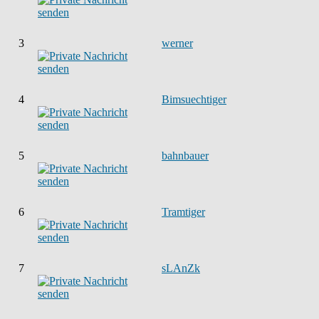
3
werner
4
Bimsuechtiger
5
bahnbauer
6
Tramtiger
7
sLAnZk