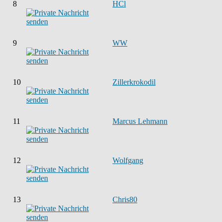
8
HCl
9
WW
10
Zillerkrokodil
11
Marcus Lehmann
12
Wolfgang
13
Chris80