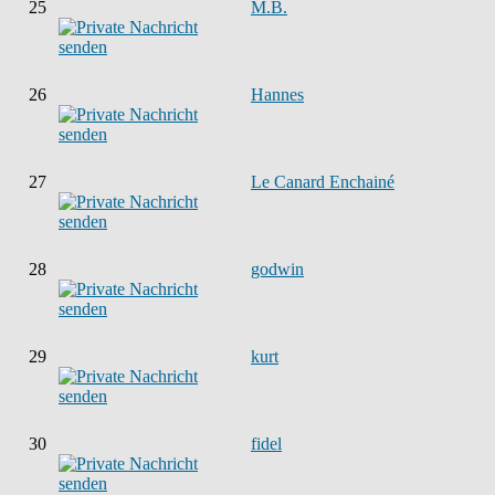
25
M.B.
26
Hannes
27
Le Canard Enchainé
28
godwin
29
kurt
30
fidel