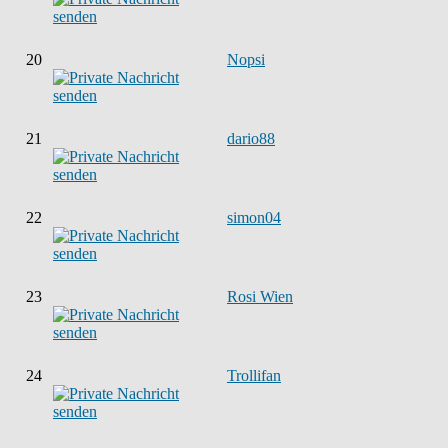
20
Nopsi
21
dario88
22
simon04
23
Rosi Wien
24
Trollifan