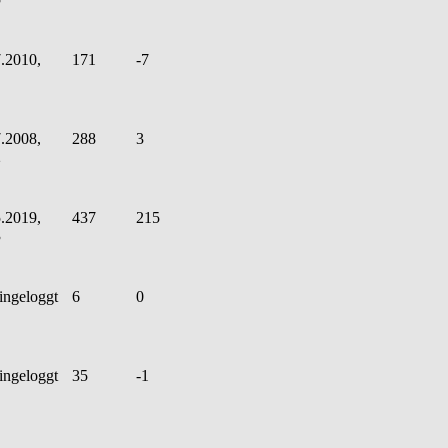
.2010,
171
-7
.2008,
288
3
2
.2019,
437
215
3
ingeloggt
6
0
ingeloggt
35
-1