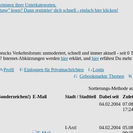
einigen ihrer Unterkategorien.
itung"
lesen? Dann registrier' dich schnell - einfach hier klicken!
brucks Verkehrsforum: unmoderiert, schnell und immer aktuell - seit
0
T
eu? Internet-Abkürzungen werden
hier
erklärt, und
hier
erfährst Du mehr
Profil
Einloggen für Privatnachrichten
Login
Gebookmarkte Themen
Sortierungs-Methode a
Sonderzeichen!)
E-Mail
Stadt / Stadtteil
Dabei seit
Zulet
04.02.2004
07.08
17:2
I-Arzl
04.02.2004
05.08
00:1