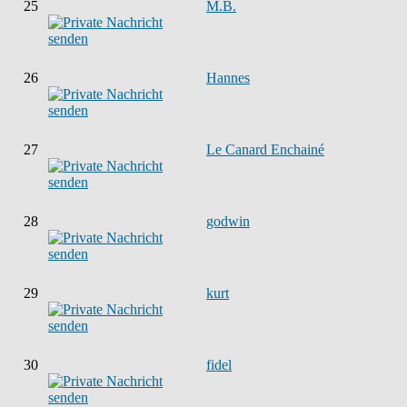
25
M.B.
26
Hannes
27
Le Canard Enchainé
28
godwin
29
kurt
30
fidel