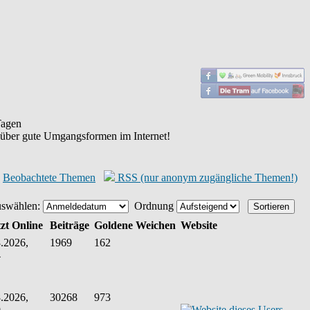
agen
 über gute Umgangsformen im Internet!
Beobachtete Themen
RSS (nur anonym zugängliche Themen!)
uswählen:
Ordnung
zt Online
Beiträge
Goldene Weichen
Website
.2026,
1969
162
4
.2026,
30268
973
9