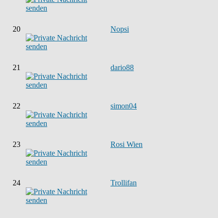
20
Nopsi
21
dario88
22
simon04
23
Rosi Wien
24
Trollifan