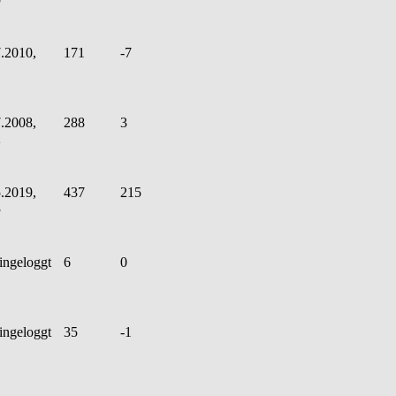
.2010,
171
-7
.2008,
288
3
2
.2019,
437
215
3
ingeloggt
6
0
ingeloggt
35
-1