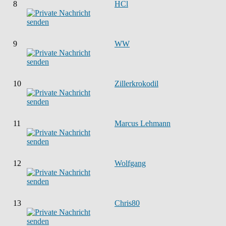
8
HCl
9
WW
10
Zillerkrokodil
11
Marcus Lehmann
12
Wolfgang
13
Chris80