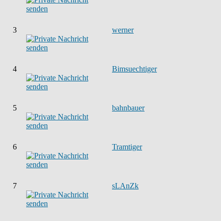
3
werner
4
Bimsuechtiger
5
bahnbauer
6
Tramtiger
7
sLAnZk