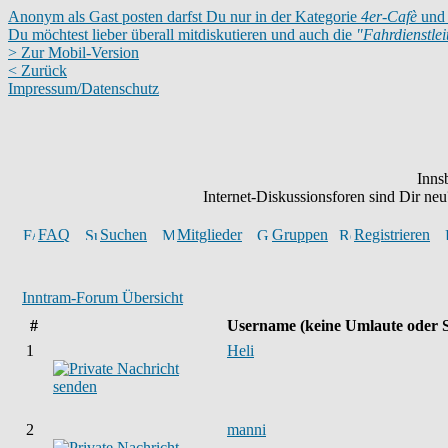
Anonym als Gast posten darfst Du nur in der Kategorie
4er-Cafè
und 
Du möchtest lieber überall mitdiskutieren und auch die
"Fahrdienstle
> Zur Mobil-Version
< Zurück
Impressum/Datenschutz
Inns
Internet-Diskussionsforen sind Dir n
FAQ
Suchen
Mitglieder
Gruppen
Registrieren
Inntram-Forum Übersicht
#
Username
(keine Umlaute oder 
1
Heli
2
manni