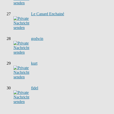
27
Le Canard Enchainé
28
godwin
29
kurt
30
fidel