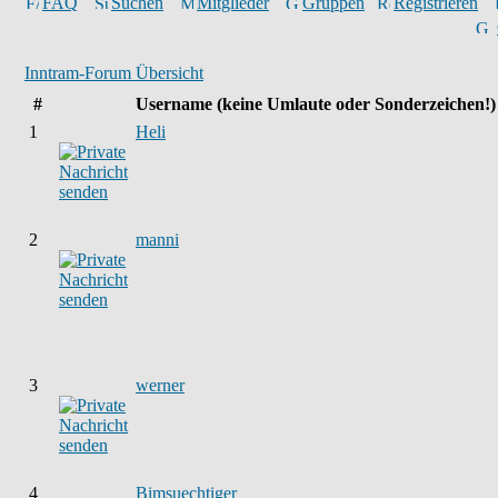
FAQ
Suchen
Mitglieder
Gruppen
Registrieren
Inntram-Forum Übersicht
#
Username
(keine Umlaute oder Sonderzeichen!)
1
Heli
2
manni
3
werner
4
Bimsuechtiger