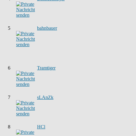
5
bahnbauer
6
Tramtiger
7
sLAnZk
8
HCl