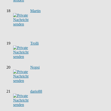
18
Martin
19
Trolli
20
Nopsi
21
dario88