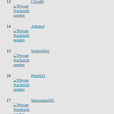
13
Chris80
14
Admiral
15
Walter4041
16
Peter021
17
ManuelausDE