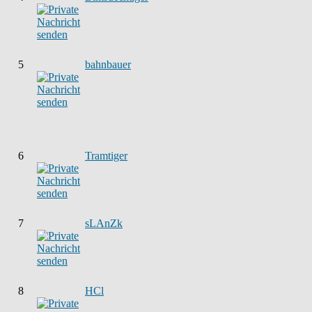
5
bahnbauer
6
Tramtiger
7
sLAnZk
8
HCl