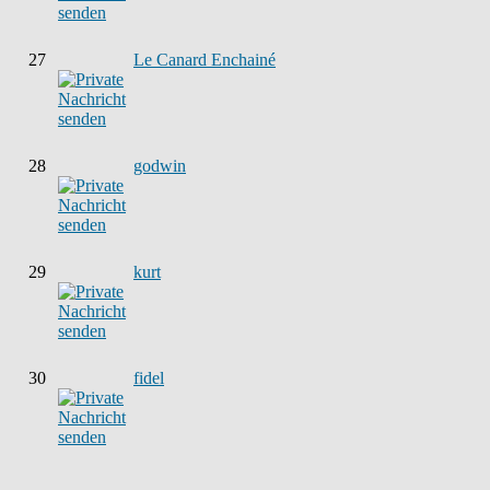
27
Le Canard Enchainé
28
godwin
29
kurt
30
fidel