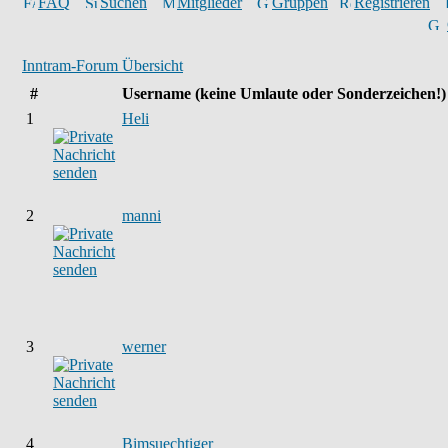
FAQ
Suchen
Mitglieder
Gruppen
Registrieren
Inntram-Forum Übersicht
#
Username
(keine Umlaute oder Sonderzeichen!)
1
Heli
2
manni
3
werner
4
Bimsuechtiger