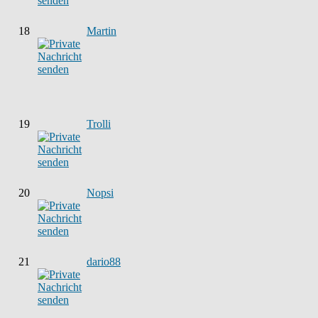
18
Martin
19
Trolli
20
Nopsi
21
dario88