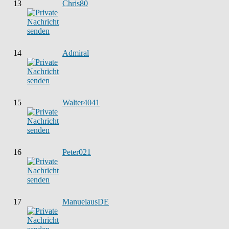
13
Chris80
14
Admiral
15
Walter4041
16
Peter021
17
ManuelausDE