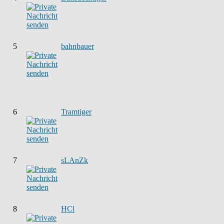
5
bahnbauer
6
Tramtiger
7
sLAnZk
8
HCl