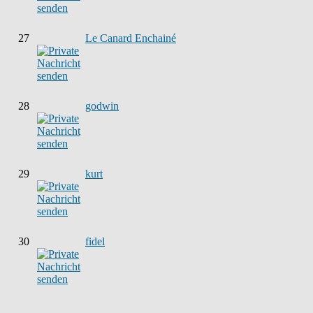
27
Le Canard Enchainé
28
godwin
29
kurt
30
fidel