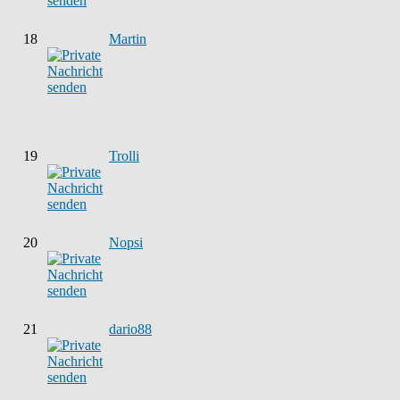
18
Martin
19
Trolli
20
Nopsi
21
dario88