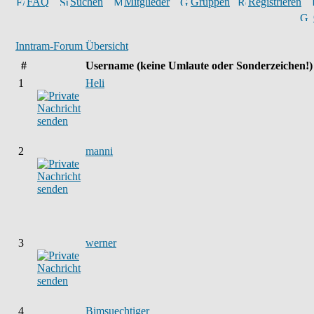
FAQ
Suchen
Mitglieder
Gruppen
Registrieren
Inntram-Forum Übersicht
#
Username
(keine Umlaute oder Sonderzeichen!)
1
Heli
2
manni
3
werner
4
Bimsuechtiger