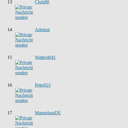
13
Chris80
14
Admiral
15
Walter4041
16
Peter021
17
ManuelausDE