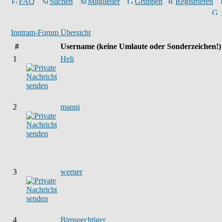
FAQ
Suchen
Mitglieder
Gruppen
Registrieren
Inntram-Forum Übersicht
#
Username
(keine Umlaute oder Sonderzeichen!)
1
Heli
2
manni
3
werner
4
Bimsuechtiger