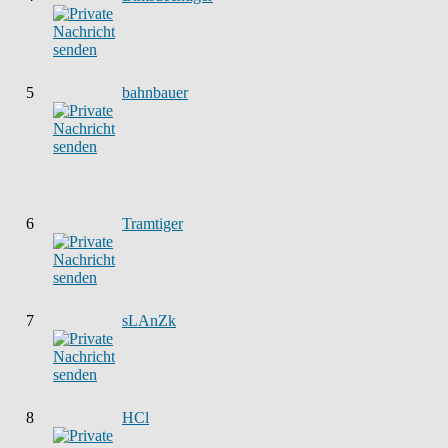
5
bahnbauer
6
Tramtiger
7
sLAnZk
8
HCl