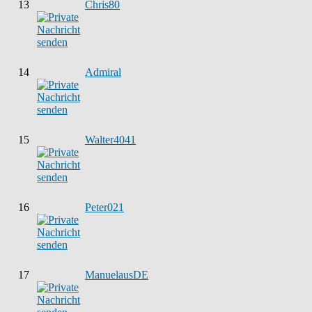
13
Chris80
14
Admiral
15
Walter4041
16
Peter021
17
ManuelausDE