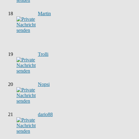
18
Martin
19
Trolli
20
Nopsi
21
dario88