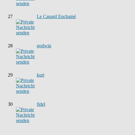
27
Le Canard Enchainé
28
godwin
29
kurt
30
fidel