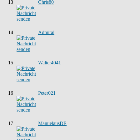
13
Chris80
14
Admiral
15
Walter4041
16
Peter021
17
ManuelausDE