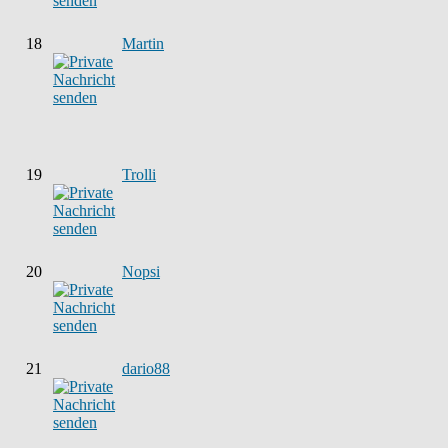
18
Martin
19
Trolli
20
Nopsi
21
dario88