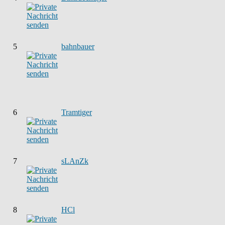
5
bahnbauer
6
Tramtiger
7
sLAnZk
8
HCl