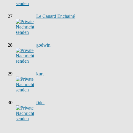
27
Le Canard Enchainé
28
godwin
29
kurt
30
fidel