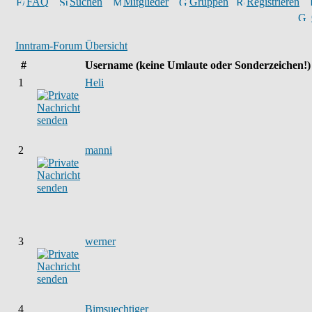
FAQ
Suchen
Mitglieder
Gruppen
Registrieren
Inntram-Forum Übersicht
#
Username
(keine Umlaute oder Sonderzeichen!)
1
Heli
2
manni
3
werner
4
Bimsuechtiger