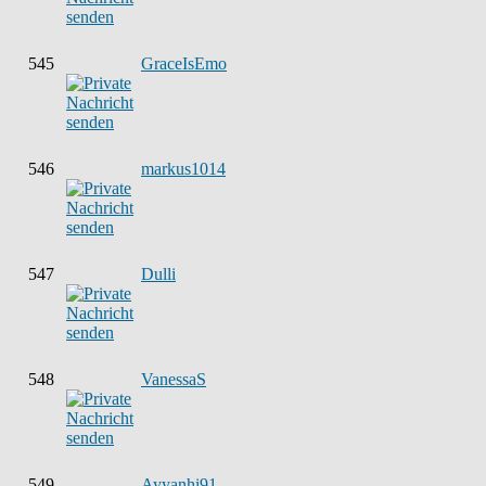
545
GraceIsEmo
546
markus1014
547
Dulli
548
VanessaS
549
Ayyanhi91