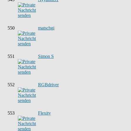
550
matschgi
551
Simon S
552
RGBdriver
553
Flexity