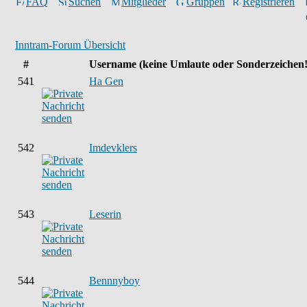
FAQ
Suchen
Mitglieder
Gruppen
Registrieren
Inntram-Forum Übersicht
#
Username
(keine Umlaute oder Sonderzeichen!
541
Ha Gen
542
Imdevklers
543
Leserin
544
Bennnyboy