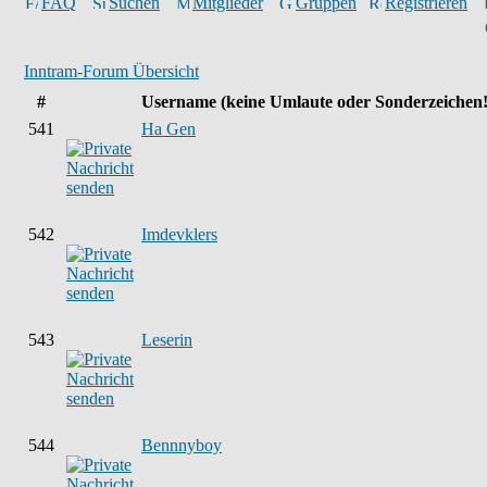
FAQ
Suchen
Mitglieder
Gruppen
Registrieren
Inntram-Forum Übersicht
#
Username
(keine Umlaute oder Sonderzeichen!
541
Ha Gen
542
Imdevklers
543
Leserin
544
Bennnyboy