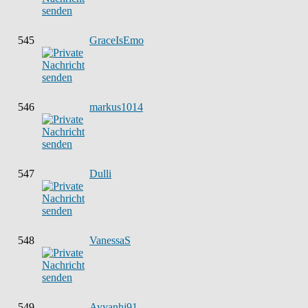
545
GraceIsEmo
546
markus1014
547
Dulli
548
VanessaS
549
Ayyanhi91