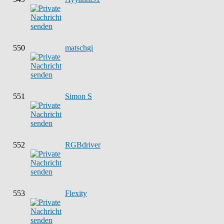
550
matschgi
551
Simon S
552
RGBdriver
553
Flexity