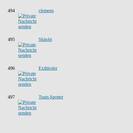
494
clemens
495
Skitobi
496
Exiltiroler
497
Tram-Spotter