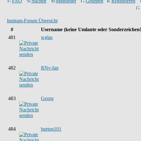
FAQ
Suchen
Mitglieder
Gruppen
Registrieren
Inntram-Forum Übersicht
#
Username
(keine Umlaute oder Sonderzeichen!
481
wglas
482
RNv-fan
483
Georg
484
burton101