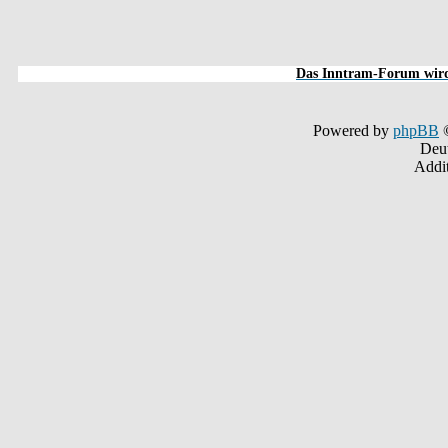
Das Inntram-Forum wird 
Powered by
phpBB
©
Deu
Addit