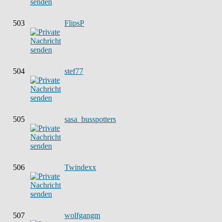
503
FlipsP
504
stef77
505
sasa_busspotters
506
Twindexx
507
wolfgangm