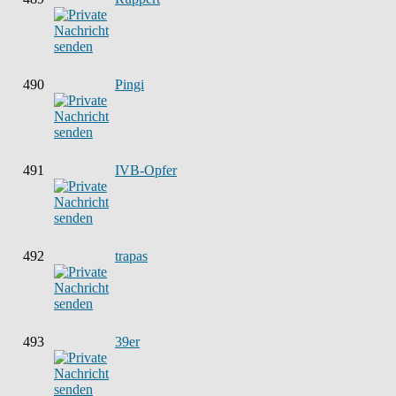
490
Pingi
491
IVB-Opfer
492
trapas
493
39er