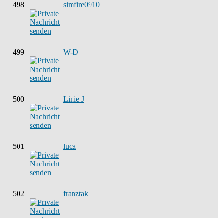
498
simfire0910
499
W-D
500
Linie J
501
luca
502
franztak