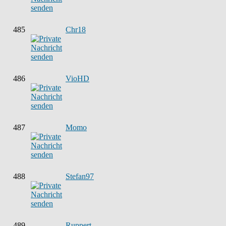
485
Chr18
486
VioHD
487
Momo
488
Stefan97
489
Ruppert