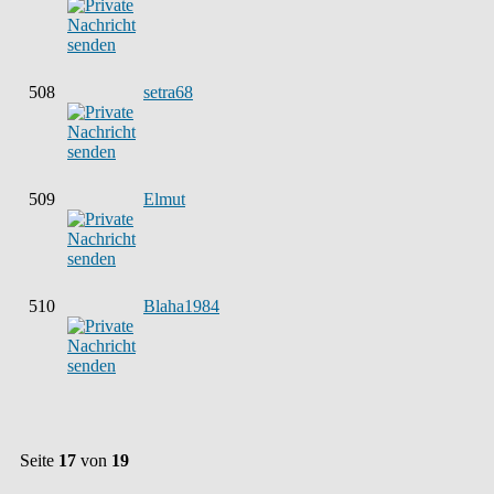
508
setra68
509
Elmut
510
Blaha1984
Seite
17
von
19