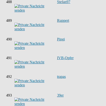
488
Stefan97
489
Ruppert
490
Pingi
491
IVB-Opfer
492
trapas
493
39er