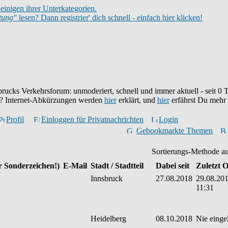
einigen ihrer Unterkategorien.
itung"
lesen? Dann registrier' dich schnell - einfach hier klicken!
brucks Verkehrsforum: unmoderiert, schnell und immer aktuell - seit
0
T
eu? Internet-Abkürzungen werden
hier
erklärt, und
hier
erfährst Du mehr
Profil
Einloggen für Privatnachrichten
Login
Gebookmarkte Themen
Sortierungs-Methode a
r Sonderzeichen!)
E-Mail
Stadt / Stadtteil
Dabei seit
Zuletzt O
Innsbruck
27.08.2018
29.08.201
11:31
Heidelberg
08.10.2018
Nie einge