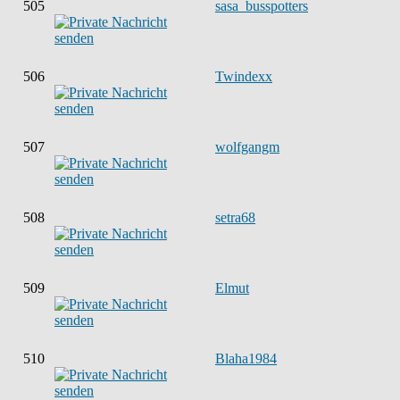
505
sasa_busspotters
506
Twindexx
507
wolfgangm
508
setra68
509
Elmut
510
Blaha1984