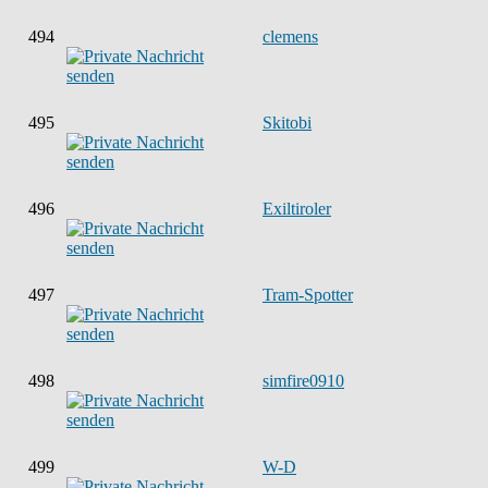
494
clemens
495
Skitobi
496
Exiltiroler
497
Tram-Spotter
498
simfire0910
499
W-D