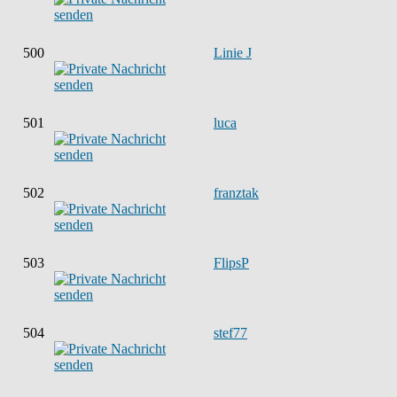
500
Linie J
501
luca
502
franztak
503
FlipsP
504
stef77