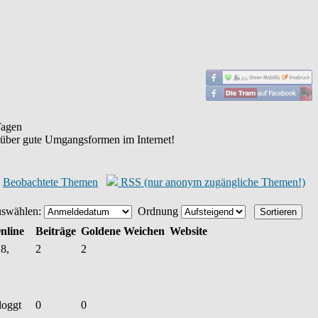
agen
 über gute Umgangsformen im Internet!
Beobachtete Themen
RSS (nur anonym zugängliche Themen!)
uswählen:
Ordnung
nline
Beiträge
Goldene Weichen
Website
8,
2
2
loggt
0
0