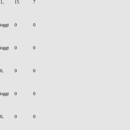
1,
15
7
loggt
0
0
loggt
0
0
0,
0
0
loggt
0
0
0,
0
0