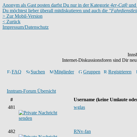
Anonym als Gast posten darfst Du nur in der Kategorie
4er-Cafè
und 
Du möchtest lieber überall mitdiskutieren und auch die
"Fahrdienstle
> Zur Mobil-Version
< Zurück
Impressum/Datenschutz
Inns
Internet-Diskussionsforen sind Dir n
FAQ
Suchen
Mitglieder
Gruppen
Registrieren
Inntram-Forum Übersicht
#
Username
(keine Umlaute ode
481
wglas
482
RNv-fan