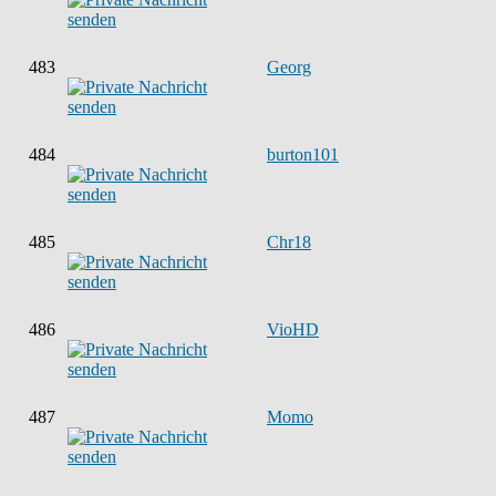
483
Georg
484
burton101
485
Chr18
486
VioHD
487
Momo