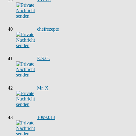
40
chefrezepte
41
E.S.G.
42
Mr. X
43
1099.013