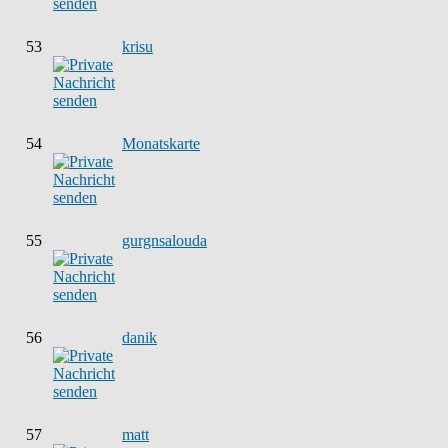
53
krisu
54
Monatskarte
55
gurgnsalouda
56
danik
57
matt