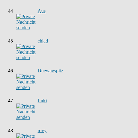
44
Aus
45
chlad
46
Duewagspitz
47
Luki
48
rovy