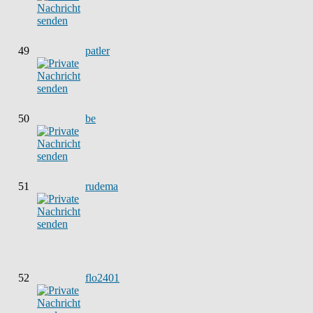
49
patler
50
be
51
rudema
52
flo2401