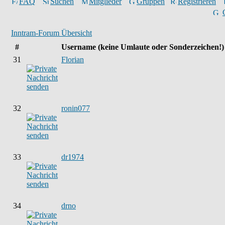
FAQ
Suchen
Mitglieder
Gruppen
Registrieren
Inntram-Forum Übersicht
#
Username
(keine Umlaute oder Sonderzeichen!)
31
Florian
32
ronin077
33
dr1974
34
drno