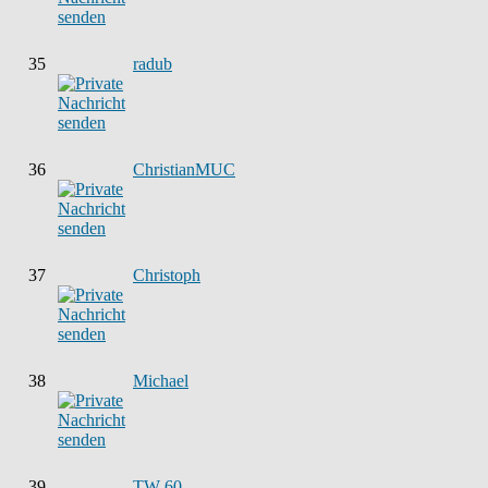
35
radub
36
ChristianMUC
37
Christoph
38
Michael
39
TW 60