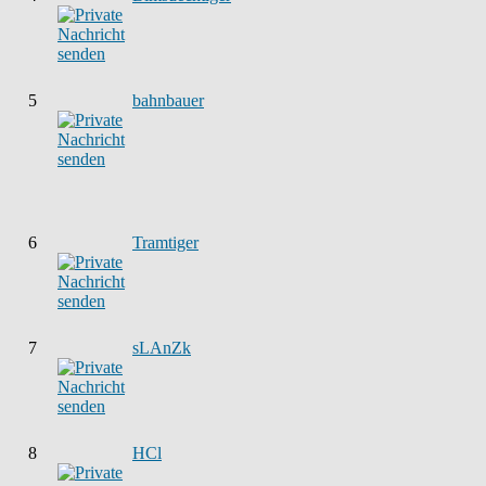
5
bahnbauer
6
Tramtiger
7
sLAnZk
8
HCl