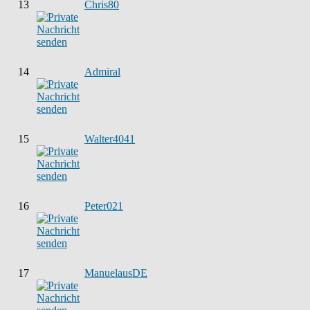
13
Chris80
14
Admiral
15
Walter4041
16
Peter021
17
ManuelausDE