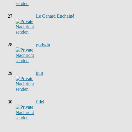
27
Le Canard Enchainé
28
godwin
29
kurt
30
fidel