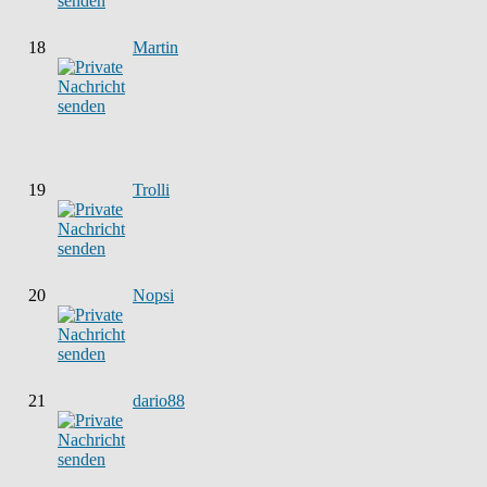
18
Martin
19
Trolli
20
Nopsi
21
dario88