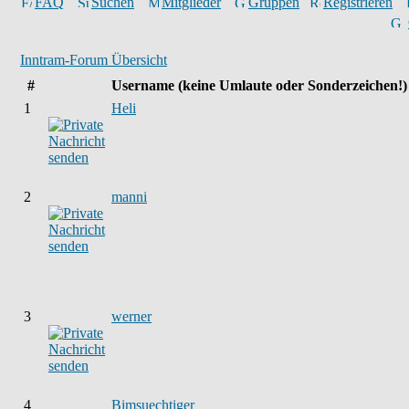
FAQ
Suchen
Mitglieder
Gruppen
Registrieren
Inntram-Forum Übersicht
#
Username
(keine Umlaute oder Sonderzeichen!)
1
Heli
2
manni
3
werner
4
Bimsuechtiger