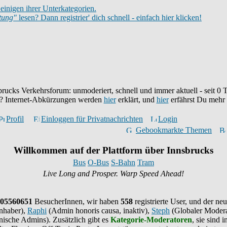
einigen ihrer Unterkategorien.
itung"
lesen? Dann registrier' dich schnell - einfach hier klicken!
brucks Verkehrsforum: unmoderiert, schnell und immer aktuell - seit
0
T
eu? Internet-Abkürzungen werden
hier
erklärt, und
hier
erfährst Du mehr
Profil
Einloggen für Privatnachrichten
Login
Gebookmarkte Themen
Willkommen auf der Plattform über Innsbrucks
Bus
O-Bus
S-Bahn
Tram
Live Long and Prosper. Warp Speed Ahead!
05560651
BesucherInnen,
wir haben
558
registrierte User, und der neu
nhaber),
Raphi
(Admin honoris causa, inaktiv),
Steph
(Globaler Modera
ische Admins). Zusätzlich gibt es
Kategorie-Moderatoren
, sie sind