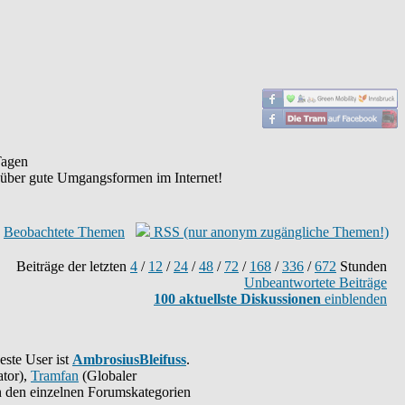
agen
 über gute Umgangsformen im Internet!
Beobachtete Themen
RSS (nur anonym zugängliche Themen!)
Beiträge der letzten
4
/
12
/
24
/
48
/
72
/
168
/
336
/
672
Stunden
Unbeantwortete Beiträge
100 aktuellste Diskussionen
einblenden
este User ist
AmbrosiusBleifuss
.
tor),
Tramfan
(Globaler
 in den einzelnen Forumskategorien