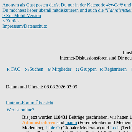
Anonym als Gast posten darfst Du nur in der Kategorie
4er-Cafè
und 
Du möchtest lieber überall mitdiskutieren und auch die
"Fahrdienstle
> Zur Mobil-Version
< Zurück
Impressum/Datenschutz
Inns
Internet-Diskussionsforen sind Dir n
FAQ
Suchen
Mitglieder
Gruppen
Registrieren
Datum und Uhrzeit: 08.08.2026 03:09
Inntram-Forum Übersicht
Wer ist online?
Bis jetzt wurden
118431
Beiträge geschrieben,
wir hatten
1
Administratoren
sind
manni
(Forenbetreiber und Medieni
Moderator),
Linie O
(Globaler Moderator) und
Lech
(Techn