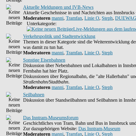
Aktuelle Meldungen und IVB-News
Aktuelle Geschehnisse in und Nachrichten aus Innsbruck
Moderatoren
manni
,
Tramfan
,
Linie O
,
Steph
,
DUEWAG
Unterkategorie:
Live-Meldungen aus dem laufend
Verkehrspolitik und Stadtentwicklung
Themen in dieser Kategorie sind die Weiterentwicklung der
was damit zu tun hat.
Moderatoren
manni
,
Tramfan
,
Linie O
,
Steph
Sonstige Eisenbahnen
Diskussion über Nebenbahnen und Lokalbahnen in Innsbruc
Fernbahn hat hier Platz.
Diskussionen über Regionalbahn, die "alte Hallerbahn" und 
Straßenbahn/Stadtbahn
.
Moderatoren
manni
,
Tramfan
,
Linie O
,
Steph
Seilbahnen
Diskussion über Standseilbahnen und Seilbahnen in Innsb
Das Inntram-Museumsforum
Geschichtliches von Tram, Bahn und Bus in Innsbruck und
Zur dazugehörigen Website:
Das Inntram-Museum
Moderatoren
manni
,
Tramfan
,
Linie O
,
Steph