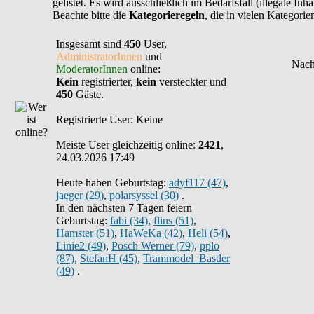
gelistet. Es wird ausschließlich im Bedarfsfall (illegale In
Beachte bitte die
Kategorieregeln
, die in vielen Kategori
Insgesamt sind
450
User,
AdministratorInnen
und
ModeratorInnen
online:
Kein
registrierter,
kein
versteckter und
450
Gäste.
Registrierte User: Keine
Meiste User gleichzeitig online:
2421
,
24.03.2026 17:49
Heute haben Geburtstag:
adyf117 (47)
,
jaeger (29)
,
polarsyssel (30)
.
In den nächsten 7 Tagen feiern
Geburtstag:
fabi (34)
,
flins (51)
,
Hamster (51)
,
HaWeKa (42)
,
Heli (54)
,
Linie2 (49)
,
Posch Werner (79)
,
pplo
(87)
,
StefanH (45)
,
Trammodel_Bastler
(49)
.