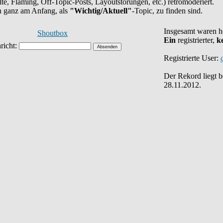
halte, Flaming, Off-Topic-Posts, Layoutstörungen, etc.) retromoderiert.
en ganz am Anfang, als
"Wichtig/Aktuell"
-Topic, zu finden sind.
Insgesamt waren 
Shoutbox
Ein
registrierter,
k
Registrierte User:
Der Rekord liegt 
28.11.2012.