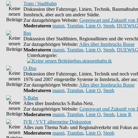
Tram / Stadtbahn
Diskussion über Fahrzeuge, Linien, Technik, Baumaßnahme
Innsbruck, aber auch um andere Städte.
Zur dazugehörigen Website:
Gegenwart und Zukunft von 
Moderatoren
manni
,
Tramfan
,
Linie O
,
Steph
,
DUEWAG
Bus
Diskussion über Stadtlinien, Regionallinien und die vers
Zur dazugehörigen Website:
Alles über Innsbrucks Busse
Moderatoren
manni
,
Tramfan
,
Linie O
,
Steph
,
DUEWAG
Unterkategorie:
bus.strassenbahn.tk
O-Bus
Diskussion über Fahrzeuge, Linien, Technik und noch vorh
1976 und 2007 eingestellte Systeme in Innsbruck, aber auc
Zur dazugehörigen Website:
Alles über Innsbrucks Busse
Moderatoren
manni
,
Tramfan
,
Linie O
,
Steph
S-Bahn
Alles über Innsbrucks S-Bahn-Netz.
Zur dazugehörigen Website:
Gegenwart und Zukunft von 
Moderatoren
manni
,
Tramfan
,
Linie O
,
Steph
,
Linie R
IVB / VVT allgemeine Diskussion
Alles zum Thema Nah- und Regionalverkehr mit Fokus auf
Moderatoren
manni
,
Tramfan
,
Linie O
,
Steph