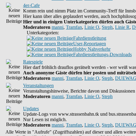
4er-Cafe
Komm rein und nimm Platz im Community-Treff für Innsbr
Hier kann über alles geplaudert werden, auch hochphilosop
Hier und in einigen Unterkategorien dürfen auch Gäste 
Moderatoren
manni
,
Tramfan
,
Linie O
,
Steph
,
Linie R
,
D
Unterkategorien:
Fahrdienstleitung
User-Reportagen
Hobby Nahverkehr
Fahrdienstleitungs-Downloads
Ratespiele
Hier darf fröhlich drauflos gerätselt werden - wer weiß w
Auch anonyme Gäste dürfen hier posten und miträtseln,
Moderatoren
manni
,
Tramfan
,
Linie O
,
Steph
,
DUEWAG
Veranstaltungen
Veranstaltungshinweise, Berichte davon und Diskussionen 
Moderatoren
manni
,
Tramfan
,
Linie O
,
Steph
Updates
Update-Logs von www.strassenbahn.tk und bus.strassenba
Nur Lesen ist möglich.
Moderatoren
manni
,
Tramfan
,
Linie O
,
Steph
,
DUEWAG
Alle Werte in "Aufrufe" (Zugriffszahlen) auf dieser und allen weit