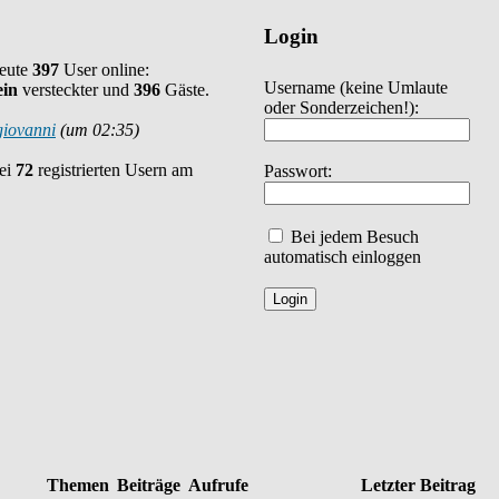
Login
heute
397
User online:
Username
(keine Umlaute
ein
versteckter und
396
Gäste.
oder Sonderzeichen!)
:
giovanni
(um 02:35)
bei
72
registrierten Usern am
Passwort:
Bei jedem Besuch
automatisch einloggen
Themen
Beiträge
Aufrufe
Letzter Beitrag