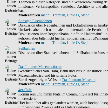
Themen in dieser Kategorie sind die Weiterentwicklung d
Innsbruck, Verkehrspolitik, Städtebau, Architektur und alle
hat.
Moderatoren
manni
,
Tramfan
,
Linie O
,
Steph
Sonstige Eisenbahnen
Diskussion über Nebenbahnen und Lokalbahnen in Innsbr
Umkreis, aber auch nationale und internationale Fernbahn h
Diskussionen über Regionalbahn, die "alte Hallerbahn" un
gehören aber bitte nicht hierher, sondern nach
Straßenbahn
Moderatoren
manni
,
Tramfan
,
Linie O
,
Steph
Seilbahnen
Diskussion über Standseilbahnen und Seilbahnen in Innsb
Das Inntram-Museumsforum
Geschichtliches von Tram, Bahn und Bus in Innsbruck un
Museumsbetrieb und historische Fotos
Zur dazugehörigen Website:
Das Inntram-Museum
Moderatoren
manni
,
Tramfan
,
Linie O
,
Steph
4er-Cafe
Komm rein und nimm Platz im Community-Treff für Innsb
Interessierte!
Hier kann über alles geplaudert werden, auch hochphilosop
Für besondere Zwecke gibt es Unterkategorien.