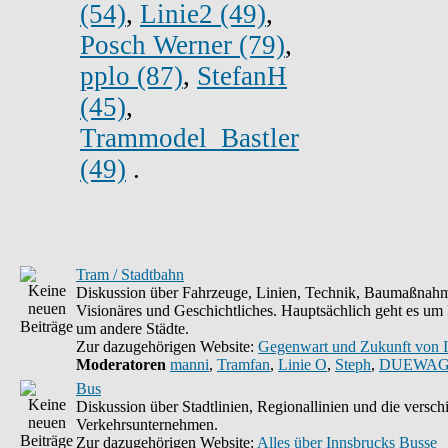
(54)
,
Linie2 (49)
,
Posch Werner (79)
,
pplo (87)
,
StefanH
(45)
,
Trammodel_Bastler
(49)
.
Tram / Stadtbahn
Diskussion über Fahrzeuge, Linien, Technik, Baumaßnahm
Visionäres und Geschichtliches. Hauptsächlich geht es um
um andere Städte.
Zur dazugehörigen Website:
Gegenwart und Zukunft von 
Moderatoren
manni
,
Tramfan
,
Linie O
,
Steph
,
DUEWAG
Bus
Diskussion über Stadtlinien, Regionallinien und die versc
Verkehrsunternehmen.
Zur dazugehörigen Website:
Alles über Innsbrucks Busse