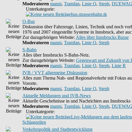
Moderatoren
manni
,
Tramfan
,
Linie O
,
Steph
,
DUEWAG
Unterkategorie:
bus.strassenbahn.tk
O-Bus
Diskussion über Fahrzeuge, Linien, Technik und noch vorh
1976 und 2007 eingestellte Systeme in Innsbruck, aber auc
Zur dazugehörigen Website:
Alles über Innsbrucks Busse
Moderatoren
manni
,
Tramfan
,
Linie O
,
Steph
S-Bahn
Alles über Innsbrucks S-Bahn-Netz.
Zur dazugehörigen Website:
Gegenwart und Zukunft von 
Moderatoren
manni
,
Tramfan
,
Linie O
,
Steph
,
Linie R
IVB / VVT allgemeine Diskussion
Alles zum Thema Nah- und Regionalverkehr mit Fokus auf
Vororte.
Moderatoren
manni
,
Tramfan
,
Linie O
,
Steph
Aktuelle Meldungen und IVB-News
Aktuelle Geschehnisse in und Nachrichten aus Innsbruck
Moderatoren
manni
,
Tramfan
,
Linie O
,
Steph
,
DUEWAG
Unterkategorie:
Live-Meldungen aus dem laufend
Schlagzeilen
Verkehrspolitik und Stadtentwicklung