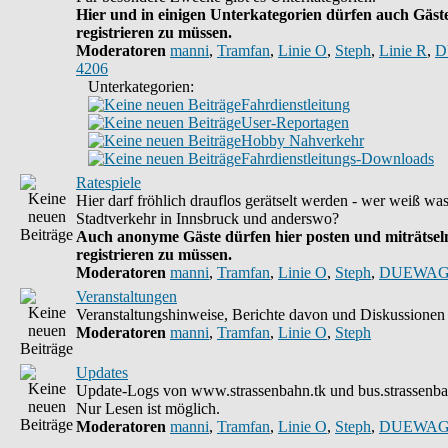
Hier und in einigen Unterkategorien dürfen auch Gäste
registrieren zu müssen.
Moderatoren
manni
,
Tramfan
,
Linie O
,
Steph
,
Linie R
,
D
4206
Unterkategorien:
Fahrdienstleitung
User-Reportagen
Hobby Nahverkehr
Fahrdienstleitungs-Downloads
Ratespiele
Hier darf fröhlich drauflos gerätselt werden - wer weiß wa
Stadtverkehr in Innsbruck und anderswo?
Auch anonyme Gäste dürfen hier posten und miträtseln
registrieren zu müssen.
Moderatoren
manni
,
Tramfan
,
Linie O
,
Steph
,
DUEWAG
Veranstaltungen
Veranstaltungshinweise, Berichte davon und Diskussionen 
Moderatoren
manni
,
Tramfan
,
Linie O
,
Steph
Updates
Update-Logs von www.strassenbahn.tk und bus.strassenba
Nur Lesen ist möglich.
Moderatoren
manni
,
Tramfan
,
Linie O
,
Steph
,
DUEWAG