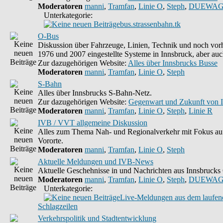
Moderatoren
manni
,
Tramfan
,
Linie O
,
Steph
,
DUEWAG
Unterkategorie:
bus.strassenbahn.tk
O-Bus
Diskussion über Fahrzeuge, Linien, Technik und noch vorh
1976 und 2007 eingestellte Systeme in Innsbruck, aber auc
Zur dazugehörigen Website:
Alles über Innsbrucks Busse
Moderatoren
manni
,
Tramfan
,
Linie O
,
Steph
S-Bahn
Alles über Innsbrucks S-Bahn-Netz.
Zur dazugehörigen Website:
Gegenwart und Zukunft von 
Moderatoren
manni
,
Tramfan
,
Linie O
,
Steph
,
Linie R
IVB / VVT allgemeine Diskussion
Alles zum Thema Nah- und Regionalverkehr mit Fokus auf
Vororte.
Moderatoren
manni
,
Tramfan
,
Linie O
,
Steph
Aktuelle Meldungen und IVB-News
Aktuelle Geschehnisse in und Nachrichten aus Innsbruck
Moderatoren
manni
,
Tramfan
,
Linie O
,
Steph
,
DUEWAG
Unterkategorie:
Live-Meldungen aus dem laufend
Schlagzeilen
Verkehrspolitik und Stadtentwicklung