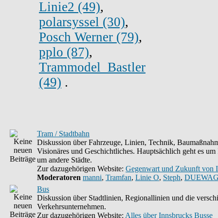
Linie2 (49)
,
polarsyssel (30)
,
Posch Werner (79)
,
pplo (87)
,
Trammodel_Bastler
(49)
.
Tram / Stadtbahn
Diskussion über Fahrzeuge, Linien, Technik, Baumaßnahm
Visionäres und Geschichtliches. Hauptsächlich geht es um
um andere Städte.
Zur dazugehörigen Website:
Gegenwart und Zukunft von 
Moderatoren
manni
,
Tramfan
,
Linie O
,
Steph
,
DUEWAG
Bus
Diskussion über Stadtlinien, Regionallinien und die versc
Verkehrsunternehmen.
Zur dazugehörigen Website:
Alles über Innsbrucks Busse