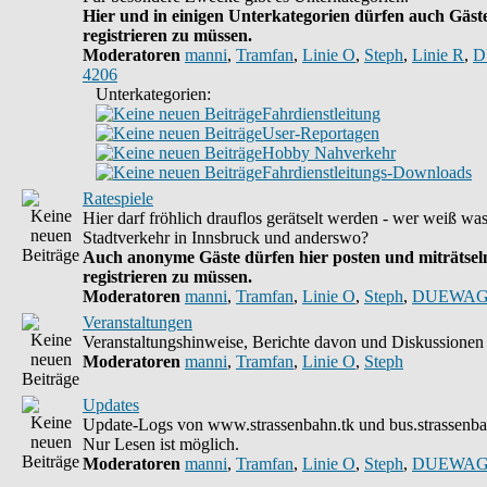
Hier und in einigen Unterkategorien dürfen auch Gäste
registrieren zu müssen.
Moderatoren
manni
,
Tramfan
,
Linie O
,
Steph
,
Linie R
,
D
4206
Unterkategorien:
Fahrdienstleitung
User-Reportagen
Hobby Nahverkehr
Fahrdienstleitungs-Downloads
Ratespiele
Hier darf fröhlich drauflos gerätselt werden - wer weiß wa
Stadtverkehr in Innsbruck und anderswo?
Auch anonyme Gäste dürfen hier posten und miträtseln
registrieren zu müssen.
Moderatoren
manni
,
Tramfan
,
Linie O
,
Steph
,
DUEWAG
Veranstaltungen
Veranstaltungshinweise, Berichte davon und Diskussionen 
Moderatoren
manni
,
Tramfan
,
Linie O
,
Steph
Updates
Update-Logs von www.strassenbahn.tk und bus.strassenba
Nur Lesen ist möglich.
Moderatoren
manni
,
Tramfan
,
Linie O
,
Steph
,
DUEWAG