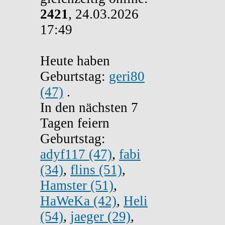
2421
, 24.03.2026
17:49
Heute haben
Geburtstag:
geri80
(47)
.
In den nächsten 7
Tagen feiern
Geburtstag:
adyf117 (47)
,
fabi
(34)
,
flins (51)
,
Hamster (51)
,
HaWeKa (42)
,
Heli
(54)
,
jaeger (29)
,