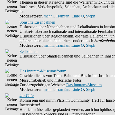
Themen in dieser Kategorie sind die Weiterentwicklung d
Innsbruck, Verkehrspolitik, Städtebau, Architektur und alle
hat.
Moderatoren
manni
,
Tramfan
,
Linie O
,
Steph
Sonstige Eisenbahnen
Diskussion über Nebenbahnen und Lokalbahnen in Innsbr
Umkreis, aber auch nationale und internationale Fernbahn h
Diskussionen über Regionalbahn, die "alte Hallerbahn" un
gehören aber bitte nicht hierher, sondern nach
Straßenbahn
Moderatoren
manni
,
Tramfan
,
Linie O
,
Steph
Seilbahnen
Diskussion über Standseilbahnen und Seilbahnen in Innsb
Das Inntram-Museumsforum
Geschichtliches von Tram, Bahn und Bus in Innsbruck un
Museumsbetrieb und historische Fotos
Zur dazugehörigen Website:
Das Inntram-Museum
Moderatoren
manni
,
Tramfan
,
Linie O
,
Steph
4er-Cafe
Komm rein und nimm Platz im Community-Treff für Innsb
Interessierte!
Hier kann über alles geplaudert werden, auch hochphilosop
Für besondere Zwecke gibt es Unterkategorien.