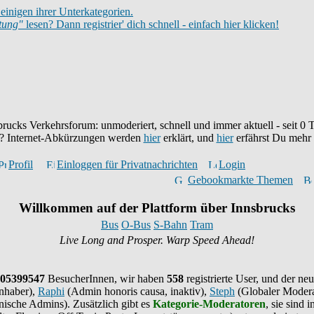
einigen ihrer Unterkategorien.
itung"
lesen? Dann registrier' dich schnell - einfach hier klicken!
brucks Verkehrsforum: unmoderiert, schnell und immer aktuell - seit
0
T
eu? Internet-Abkürzungen werden
hier
erklärt, und
hier
erfährst Du mehr
Profil
Einloggen für Privatnachrichten
Login
Gebookmarkte Themen
Willkommen auf der Plattform über Innsbrucks
Bus
O-Bus
S-Bahn
Tram
Live Long and Prosper. Warp Speed Ahead!
05399547
BesucherInnen,
wir haben
558
registrierte User, und der neu
nhaber),
Raphi
(Admin honoris causa, inaktiv),
Steph
(Globaler Modera
ische Admins). Zusätzlich gibt es
Kategorie-Moderatoren
, sie sind