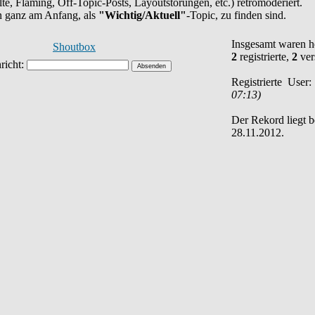
halte, Flaming, Off-Topic-Posts, Layoutstörungen, etc.) retromoderiert.
en ganz am Anfang, als
"Wichtig/Aktuell"
-Topic, zu finden sind.
Insgesamt waren 
Shoutbox
2
registrierte,
2
ver
Registrierte User
07:13)
Der Rekord liegt 
28.11.2012.