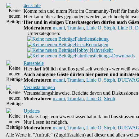
4er-Cafe
Komm rein und nimm Platz im Community-Treff für Innsbr
Hier kann über alles geplaudert werden, auch hochphilosop
Hier und in einigen Unterkategorien dürfen auch Gäste 
Moderatoren
manni
,
Tramfan
,
Linie O
,
Steph
,
Linie R
,
D
Unterkategorien:
Fahrdienstleitung
User-Reportagen
Hobby Nahverkehr
Fahrdienstleitungs-Downloads
Ratespiele
Hier darf fröhlich drauflos gerätselt werden - wer weiß w
Auch anonyme Gäste dürfen hier posten und miträtseln,
Moderatoren
manni
,
Tramfan
,
Linie O
,
Steph
,
DUEWAG
Veranstaltungen
Veranstaltungshinweise, Berichte davon und Diskussionen 
Moderatoren
manni
,
Tramfan
,
Linie O
,
Steph
Updates
Update-Logs von www.strassenbahn.tk und bus.strassenba
Nur Lesen ist möglich.
Moderatoren
manni
,
Tramfan
,
Linie O
,
Steph
,
DUEWAG
Alle Werte in "Aufrufe" (Zugriffszahlen) auf dieser und allen weit