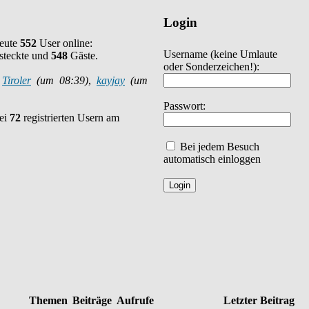
Login
heute
552
User online:
Username
(keine Umlaute
steckte und
548
Gäste.
oder Sonderzeichen!)
:
:
Tiroler
(um 08:39)
,
kayjay
(um
Passwort:
bei
72
registrierten Usern am
Bei jedem Besuch
automatisch einloggen
Themen
Beiträge
Aufrufe
Letzter Beitrag