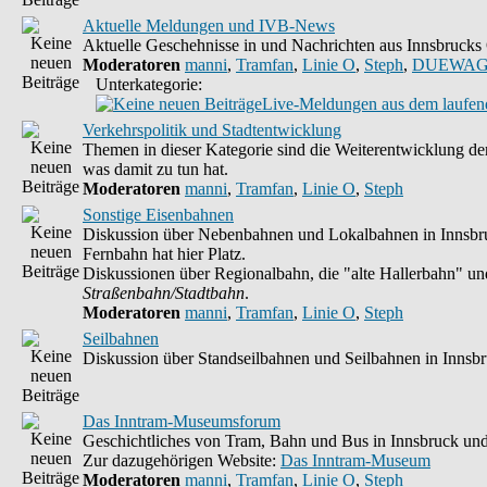
Aktuelle Meldungen und IVB-News
Aktuelle Geschehnisse in und Nachrichten aus Innsbruck
Moderatoren
manni
,
Tramfan
,
Linie O
,
Steph
,
DUEWAG
Unterkategorie:
Live-Meldungen aus dem laufend
Verkehrspolitik und Stadtentwicklung
Themen in dieser Kategorie sind die Weiterentwicklung der
was damit zu tun hat.
Moderatoren
manni
,
Tramfan
,
Linie O
,
Steph
Sonstige Eisenbahnen
Diskussion über Nebenbahnen und Lokalbahnen in Innsbruc
Fernbahn hat hier Platz.
Diskussionen über Regionalbahn, die "alte Hallerbahn" und 
Straßenbahn/Stadtbahn
.
Moderatoren
manni
,
Tramfan
,
Linie O
,
Steph
Seilbahnen
Diskussion über Standseilbahnen und Seilbahnen in Innsb
Das Inntram-Museumsforum
Geschichtliches von Tram, Bahn und Bus in Innsbruck und
Zur dazugehörigen Website:
Das Inntram-Museum
Moderatoren
manni
,
Tramfan
,
Linie O
,
Steph