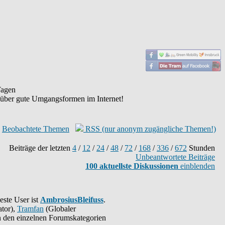
agen
 über gute Umgangsformen im Internet!
Beobachtete Themen
RSS (nur anonym zugängliche Themen!)
Beiträge der letzten
4
/
12
/
24
/
48
/
72
/
168
/
336
/
672
Stunden
Unbeantwortete Beiträge
100 aktuellste Diskussionen
einblenden
este User ist
AmbrosiusBleifuss
.
tor),
Tramfan
(Globaler
 in den einzelnen Forumskategorien