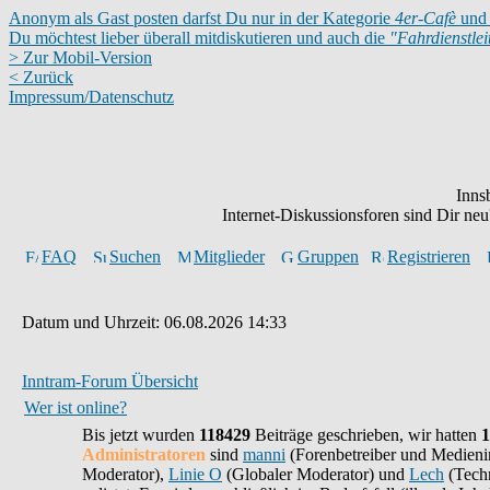
Anonym als Gast posten darfst Du nur in der Kategorie
4er-Cafè
und 
Du möchtest lieber überall mitdiskutieren und auch die
"Fahrdienstle
> Zur Mobil-Version
< Zurück
Impressum/Datenschutz
Inns
Internet-Diskussionsforen sind Dir n
FAQ
Suchen
Mitglieder
Gruppen
Registrieren
Datum und Uhrzeit: 06.08.2026 14:33
Inntram-Forum Übersicht
Wer ist online?
Bis jetzt wurden
118429
Beiträge geschrieben,
wir hatten
1
Administratoren
sind
manni
(Forenbetreiber und Medieni
Moderator),
Linie O
(Globaler Moderator) und
Lech
(Techn