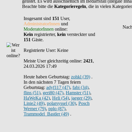
gelistet. Es wird ausschließlich im Bedarfsfall (illegale In
Beachte bitte die
Kategorieregeln
, die in vielen Kategori
Insgesamt sind
151
User,
AdministratorInnen
und
ModeratorInnen
online:
Kein
registrierter,
kein
versteckter und
151
Gäste.
Registrierte User: Keine
Meiste User gleichzeitig online:
2421
,
24.03.2026 17:49
Heute haben Geburtstag:
zohkl (39)
.
In den nächsten 7 Tagen feiern
Geburtstag:
adyf117 (47)
,
fabi (34)
,
flins (51)
,
geri80 (47)
,
Hamster (51)
,
HaWeKa (42)
,
Heli (54)
,
jaeger (29)
,
Linie2 (49)
,
polarsyssel (30)
,
Posch
Werner (79)
,
pplo (87)
,
Trammodel_Bastler (49)
.