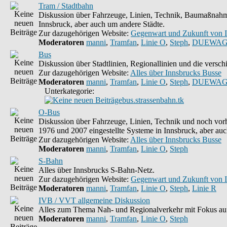
Tram / Stadtbahn
Diskussion über Fahrzeuge, Linien, Technik, Baumaßnahme
Innsbruck, aber auch um andere Städte.
Zur dazugehörigen Website:
Gegenwart und Zukunft von 
Moderatoren
manni
,
Tramfan
,
Linie O
,
Steph
,
DUEWAG
Bus
Diskussion über Stadtlinien, Regionallinien und die vers
Zur dazugehörigen Website:
Alles über Innsbrucks Busse
Moderatoren
manni
,
Tramfan
,
Linie O
,
Steph
,
DUEWAG
Unterkategorie:
bus.strassenbahn.tk
O-Bus
Diskussion über Fahrzeuge, Linien, Technik und noch vorh
1976 und 2007 eingestellte Systeme in Innsbruck, aber auc
Zur dazugehörigen Website:
Alles über Innsbrucks Busse
Moderatoren
manni
,
Tramfan
,
Linie O
,
Steph
S-Bahn
Alles über Innsbrucks S-Bahn-Netz.
Zur dazugehörigen Website:
Gegenwart und Zukunft von 
Moderatoren
manni
,
Tramfan
,
Linie O
,
Steph
,
Linie R
IVB / VVT allgemeine Diskussion
Alles zum Thema Nah- und Regionalverkehr mit Fokus auf
Moderatoren
manni
,
Tramfan
,
Linie O
,
Steph