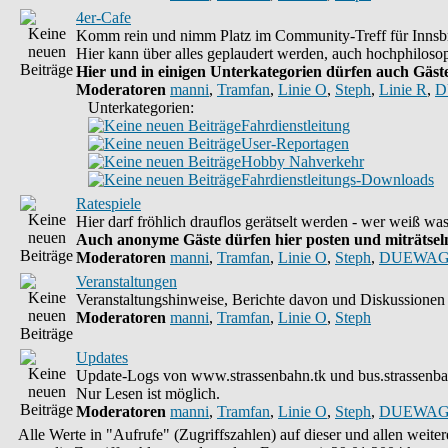
4er-Cafe
Komm rein und nimm Platz im Community-Treff für Innsbr
Hier kann über alles geplaudert werden, auch hochphilosop
Hier und in einigen Unterkategorien dürfen auch Gäste 
Moderatoren
manni
,
Tramfan
,
Linie O
,
Steph
,
Linie R
,
D
Unterkategorien:
Fahrdienstleitung
User-Reportagen
Hobby Nahverkehr
Fahrdienstleitungs-Downloads
Ratespiele
Hier darf fröhlich drauflos gerätselt werden - wer weiß w
Auch anonyme Gäste dürfen hier posten und miträtseln,
Moderatoren
manni
,
Tramfan
,
Linie O
,
Steph
,
DUEWAG
Veranstaltungen
Veranstaltungshinweise, Berichte davon und Diskussionen 
Moderatoren
manni
,
Tramfan
,
Linie O
,
Steph
Updates
Update-Logs von www.strassenbahn.tk und bus.strassenba
Nur Lesen ist möglich.
Moderatoren
manni
,
Tramfan
,
Linie O
,
Steph
,
DUEWAG
Alle Werte in "Aufrufe" (Zugriffszahlen) auf dieser und allen weit