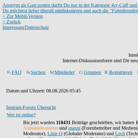
Anonym als Gast posten darfst Du nur in der Kategorie
4er-Cafè
und 
Du möchtest lieber überall mitdiskutieren und auch die
"Fahrdienstle
> Zur Mobil-Version
< Zurück
Impressum/Datenschutz
Inns
Internet-Diskussionsforen sind Dir n
FAQ
Suchen
Mitglieder
Gruppen
Registrieren
Datum und Uhrzeit: 08.08.2026 05:45
Inntram-Forum Übersicht
Wer ist online?
Bis jetzt wurden
118431
Beiträge geschrieben,
wir hatten
1
Administratoren
sind
manni
(Forenbetreiber und Medieni
Moderator),
Linie O
(Globaler Moderator) und
Lech
(Techn