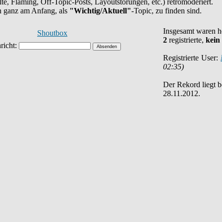
halte, Flaming, Off-Topic-Posts, Layoutstörungen, etc.) retromoderiert.
en ganz am Anfang, als
"Wichtig/Aktuell"
-Topic, zu finden sind.
Insgesamt waren 
Shoutbox
2
registrierte,
kein
Registrierte User:
02:35)
Der Rekord liegt 
28.11.2012.