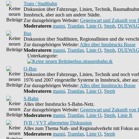
Tram / Stadtbahn
Diskussion über Fahrzeuge, Linien, Technik, Baumaßnahme
Innsbruck, aber auch um andere Städte.
Zur dazugehörigen Website:
Gegenwart und Zukunft von 
Moderatoren
manni
,
Tramfan
,
Linie O
,
Steph
,
DUEWAG
Bus
Diskussion über Stadtlinien, Regionallinien und die vers
Zur dazugehörigen Website:
Alles über Innsbrucks Busse
Moderatoren
manni
,
Tramfan
,
Linie O
,
Steph
,
DUEWAG
Unterkategorie:
bus.strassenbahn.tk
O-Bus
Diskussion über Fahrzeuge, Linien, Technik und noch vorh
1976 und 2007 eingestellte Systeme in Innsbruck, aber auc
Zur dazugehörigen Website:
Alles über Innsbrucks Busse
Moderatoren
manni
,
Tramfan
,
Linie O
,
Steph
S-Bahn
Alles über Innsbrucks S-Bahn-Netz.
Zur dazugehörigen Website:
Gegenwart und Zukunft von 
Moderatoren
manni
,
Tramfan
,
Linie O
,
Steph
,
Linie R
IVB / VVT allgemeine Diskussion
Alles zum Thema Nah- und Regionalverkehr mit Fokus auf
Moderatoren
manni
,
Tramfan
,
Linie O
,
Steph