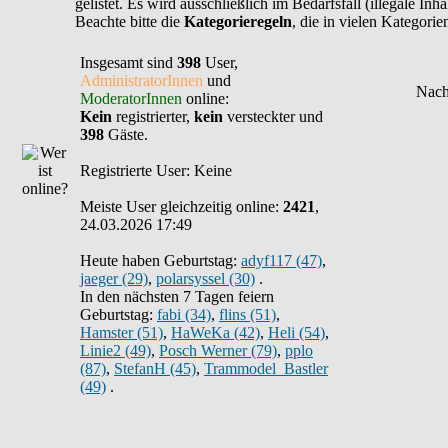
gelistet. Es wird ausschließlich im Bedarfsfall (illegale In
Beachte bitte die
Kategorieregeln
, die in vielen Kategori
Insgesamt sind
398
User,
AdministratorInnen
und
ModeratorInnen
online:
Kein
registrierter,
kein
versteckter und
398
Gäste.
Registrierte User: Keine
Meiste User gleichzeitig online:
2421
,
24.03.2026 17:49
Heute haben Geburtstag:
adyf117 (47)
,
jaeger (29)
,
polarsyssel (30)
.
In den nächsten 7 Tagen feiern
Geburtstag:
fabi (34)
,
flins (51)
,
Hamster (51)
,
HaWeKa (42)
,
Heli (54)
,
Linie2 (49)
,
Posch Werner (79)
,
pplo
(87)
,
StefanH (45)
,
Trammodel_Bastler
(49)
.