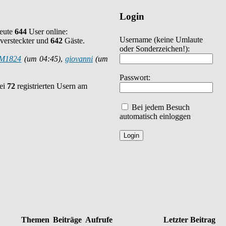
Login
heute
644
User online:
Username
(keine Umlaute
versteckter und
642
Gäste.
oder Sonderzeichen!)
:
M1824
(um 04:45)
,
giovanni
(um
Passwort:
bei
72
registrierten Usern am
Bei jedem Besuch
automatisch einloggen
Themen
Beiträge
Aufrufe
Letzter Beitrag