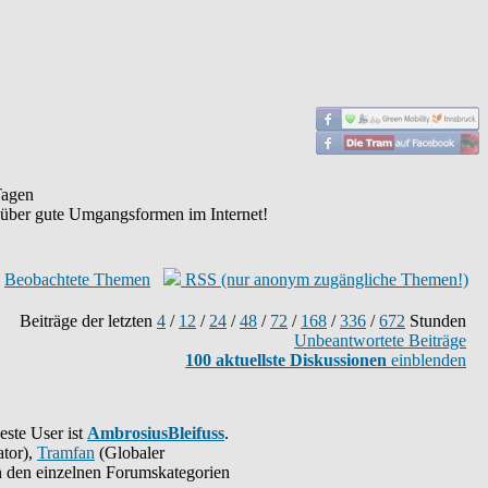
agen
 über gute Umgangsformen im Internet!
Beobachtete Themen
RSS (nur anonym zugängliche Themen!)
Beiträge der letzten
4
/
12
/
24
/
48
/
72
/
168
/
336
/
672
Stunden
Unbeantwortete Beiträge
100 aktuellste Diskussionen
einblenden
este User ist
AmbrosiusBleifuss
.
tor),
Tramfan
(Globaler
 in den einzelnen Forumskategorien