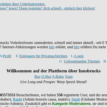
einigen ihrer Unterkategorien.
itung"
lesen? Dann registrier' dich schnell - einfach hier klicken!
brucks Verkehrsforum: unmoderiert, schnell und immer aktuell - seit
0
T
eu? Internet-Abkürzungen werden
hier
erklärt, und
hier
erfährst Du mehr
Profil
Einloggen für Privatnachrichten
Login
Gebookmarkte Themen
Willkommen auf der Plattform über Innsbrucks
Bus
O-Bus
S-Bahn
Tram
Live Long and Prosper. Warp Speed Ahead!
05573553
BesucherInnen,
wir haben
558
registrierte User, und der neu
nhaber),
Raphi
(Admin honoris causa, inaktiv),
Steph
(Globaler Modera
ische Admins). Zusätzlich gibt es
Kategorie-Moderatoren
, sie sind