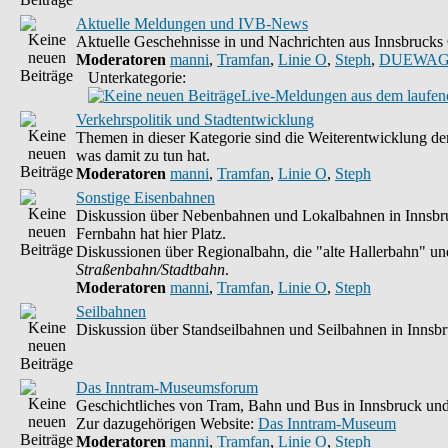
Aktuelle Meldungen und IVB-News
Aktuelle Geschehnisse in und Nachrichten aus Innsbruck
Moderatoren
manni
,
Tramfan
,
Linie O
,
Steph
,
DUEWAG
Unterkategorie:
Live-Meldungen aus dem laufend
Verkehrspolitik und Stadtentwicklung
Themen in dieser Kategorie sind die Weiterentwicklung der
was damit zu tun hat.
Moderatoren
manni
,
Tramfan
,
Linie O
,
Steph
Sonstige Eisenbahnen
Diskussion über Nebenbahnen und Lokalbahnen in Innsbruc
Fernbahn hat hier Platz.
Diskussionen über Regionalbahn, die "alte Hallerbahn" und 
Straßenbahn/Stadtbahn
.
Moderatoren
manni
,
Tramfan
,
Linie O
,
Steph
Seilbahnen
Diskussion über Standseilbahnen und Seilbahnen in Innsb
Das Inntram-Museumsforum
Geschichtliches von Tram, Bahn und Bus in Innsbruck und
Zur dazugehörigen Website:
Das Inntram-Museum
Moderatoren
manni
,
Tramfan
,
Linie O
,
Steph