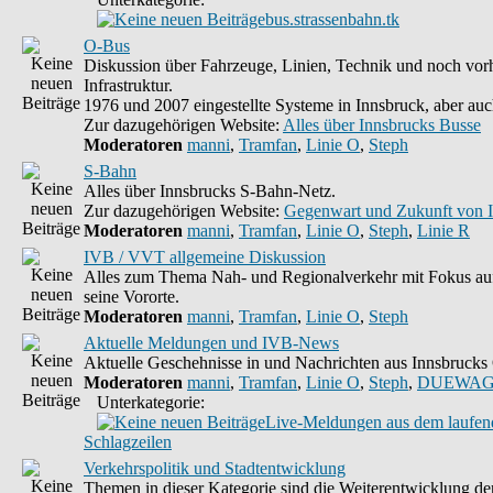
bus.strassenbahn.tk
O-Bus
Diskussion über Fahrzeuge, Linien, Technik und noch vo
Infrastruktur.
1976 und 2007 eingestellte Systeme in Innsbruck, aber auc
Zur dazugehörigen Website:
Alles über Innsbrucks Busse
Moderatoren
manni
,
Tramfan
,
Linie O
,
Steph
S-Bahn
Alles über Innsbrucks S-Bahn-Netz.
Zur dazugehörigen Website:
Gegenwart und Zukunft von 
Moderatoren
manni
,
Tramfan
,
Linie O
,
Steph
,
Linie R
IVB / VVT allgemeine Diskussion
Alles zum Thema Nah- und Regionalverkehr mit Fokus au
seine Vororte.
Moderatoren
manni
,
Tramfan
,
Linie O
,
Steph
Aktuelle Meldungen und IVB-News
Aktuelle Geschehnisse in und Nachrichten aus Innsbruck
Moderatoren
manni
,
Tramfan
,
Linie O
,
Steph
,
DUEWAG
Unterkategorie:
Live-Meldungen aus dem laufend
Schlagzeilen
Verkehrspolitik und Stadtentwicklung
Themen in dieser Kategorie sind die Weiterentwicklung d