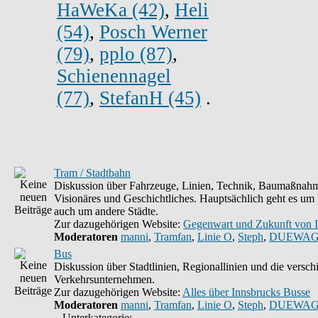
HaWeKa (42)
,
Heli
(54)
,
Posch Werner
(79)
,
pplo (87)
,
Schienennagel
(77)
,
StefanH (45)
.
Tram / Stadtbahn
Diskussion über Fahrzeuge, Linien, Technik, Baumaßnahm
Visionäres und Geschichtliches. Hauptsächlich geht es um 
auch um andere Städte.
Zur dazugehörigen Website:
Gegenwart und Zukunft von 
Moderatoren
manni
,
Tramfan
,
Linie O
,
Steph
,
DUEWAG
Bus
Diskussion über Stadtlinien, Regionallinien und die versc
Verkehrsunternehmen.
Zur dazugehörigen Website:
Alles über Innsbrucks Busse
Moderatoren
manni
,
Tramfan
,
Linie O
,
Steph
,
DUEWAG
Unterkategorie: