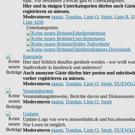
topic. Für besondere Zwecke gibt es Unterkategorien.
Hier und in einigen Unterkategorien dürfen auch Gäste
registrieren zu müssen.
Moderatoren
manni
,
Tramfan
,
Linie O
,
Steph
,
Linie R
,
D
Linie 4206
Unterkategorien:
Fahrdienstleitung
User-Reportagen
Hobby Nahverkehr
Fahrdienstleitungs-Downloads
Ratespiele
Hier darf fröhlich drauflos gerätselt werden - wer weiß wa
Stadtverkehr in Innsbruck und anderswo?
Auch anonyme Gäste dürfen hier posten und miträtseln
vorher registrieren zu müssen.
Moderatoren
manni
,
Tramfan
,
Linie O
,
Steph
,
DUEWAG
Veranstaltungen
Veranstaltungshinweise, Berichte davon und Diskussionen 
Moderatoren
manni
,
Tramfan
,
Linie O
,
Steph
Updates
Update-Logs von www.strassenbahn.tk und bus.strassenba
Nur Lesen ist möglich.
Moderatoren
manni
,
Tramfan
,
Linie O
,
Steph
,
DUEWAG