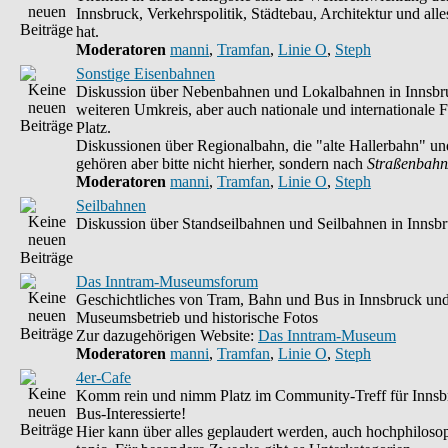
Innsbruck, Verkehrspolitik, Städtebau, Architektur und alle
hat.
Moderatoren
manni
,
Tramfan
,
Linie O
,
Steph
Sonstige Eisenbahnen
Diskussion über Nebenbahnen und Lokalbahnen in Innsbr
weiteren Umkreis, aber auch nationale und internationale F
Platz.
Diskussionen über Regionalbahn, die "alte Hallerbahn" un
gehören aber bitte nicht hierher, sondern nach
Straßenbahn
Moderatoren
manni
,
Tramfan
,
Linie O
,
Steph
Seilbahnen
Diskussion über Standseilbahnen und Seilbahnen in Innsb
Das Inntram-Museumsforum
Geschichtliches von Tram, Bahn und Bus in Innsbruck un
Museumsbetrieb und historische Fotos
Zur dazugehörigen Website:
Das Inntram-Museum
Moderatoren
manni
,
Tramfan
,
Linie O
,
Steph
4er-Cafe
Komm rein und nimm Platz im Community-Treff für Innsb
Bus-Interessierte!
Hier kann über alles geplaudert werden, auch hochphilosop