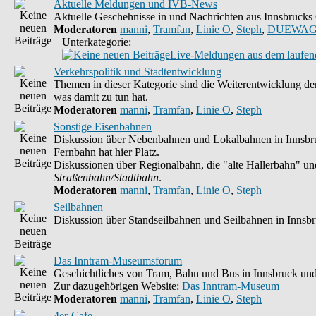
Aktuelle Meldungen und IVB-News
Aktuelle Geschehnisse in und Nachrichten aus Innsbruck
Moderatoren
manni
,
Tramfan
,
Linie O
,
Steph
,
DUEWAG
Unterkategorie:
Live-Meldungen aus dem laufend
Verkehrspolitik und Stadtentwicklung
Themen in dieser Kategorie sind die Weiterentwicklung der
was damit zu tun hat.
Moderatoren
manni
,
Tramfan
,
Linie O
,
Steph
Sonstige Eisenbahnen
Diskussion über Nebenbahnen und Lokalbahnen in Innsbruc
Fernbahn hat hier Platz.
Diskussionen über Regionalbahn, die "alte Hallerbahn" und 
Straßenbahn/Stadtbahn
.
Moderatoren
manni
,
Tramfan
,
Linie O
,
Steph
Seilbahnen
Diskussion über Standseilbahnen und Seilbahnen in Innsb
Das Inntram-Museumsforum
Geschichtliches von Tram, Bahn und Bus in Innsbruck und
Zur dazugehörigen Website:
Das Inntram-Museum
Moderatoren
manni
,
Tramfan
,
Linie O
,
Steph
4er-Cafe