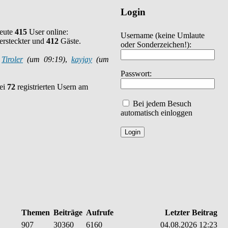
Login
heute
415
User online:
Username
(keine Umlaute
ersteckter und
412
Gäste.
oder Sonderzeichen!)
:
:
Tiroler
(um 09:19)
,
kayjay
(um
Passwort:
bei
72
registrierten Usern am
Bei jedem Besuch
automatisch einloggen
Themen
Beiträge
Aufrufe
Letzter Beitrag
907
30360
6160
04.08.2026 12:23