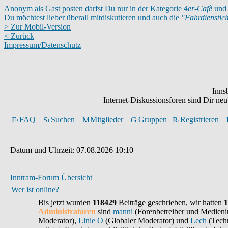
Anonym als Gast posten darfst Du nur in der Kategorie
4er-Cafè
und 
Du möchtest lieber überall mitdiskutieren und auch die
"Fahrdienstle
> Zur Mobil-Version
< Zurück
Impressum/Datenschutz
Inns
Internet-Diskussionsforen sind Dir n
FAQ
Suchen
Mitglieder
Gruppen
Registrieren
Datum und Uhrzeit: 07.08.2026 10:10
Inntram-Forum Übersicht
Wer ist online?
Bis jetzt wurden
118429
Beiträge geschrieben,
wir hatten
1
Administratoren
sind
manni
(Forenbetreiber und Medieni
Moderator),
Linie O
(Globaler Moderator) und
Lech
(Techn