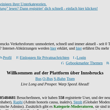
einigen ihrer Unterkategorien.
itung"
lesen? Dann registrier' dich schnell - einfach hier klicken!
brucks Verkehrsforum: unmoderiert, schnell und immer aktuell - seit
0
T
eu? Internet-Abkürzungen werden
hier
erklärt, und
hier
erfährst Du mehr
Profil
Einloggen für Privatnachrichten
Login
Gebookmarkte Themen
Willkommen auf der Plattform über Innsbrucks
Bus
O-Bus
S-Bahn
Tram
Live Long and Prosper. Warp Speed Ahead!
05484681
BesucherInnen,
wir haben
558
registrierte User, und der neu
nhaber),
Raphi
(Admin honoris causa, inaktiv),
Steph
(Globaler Modera
ische Admins). Zusätzlich gibt es
Kategorie-Moderatoren
, sie sind