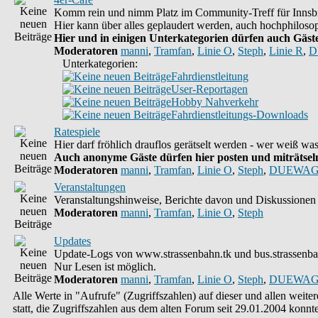
Komm rein und nimm Platz im Community-Treff für Innsbr
Hier kann über alles geplaudert werden, auch hochphilosop
Hier und in einigen Unterkategorien dürfen auch Gäste 
Moderatoren
manni
,
Tramfan
,
Linie O
,
Steph
,
Linie R
,
D
Unterkategorien:
Fahrdienstleitung
User-Reportagen
Hobby Nahverkehr
Fahrdienstleitungs-Downloads
Ratespiele
Hier darf fröhlich drauflos gerätselt werden - wer weiß w
Auch anonyme Gäste dürfen hier posten und miträtseln,
Moderatoren
manni
,
Tramfan
,
Linie O
,
Steph
,
DUEWAG
Veranstaltungen
Veranstaltungshinweise, Berichte davon und Diskussionen 
Moderatoren
manni
,
Tramfan
,
Linie O
,
Steph
Updates
Update-Logs von www.strassenbahn.tk und bus.strassenba
Nur Lesen ist möglich.
Moderatoren
manni
,
Tramfan
,
Linie O
,
Steph
,
DUEWAG
Alle Werte in "Aufrufe" (Zugriffszahlen) auf dieser und allen weit
statt, die Zugriffszahlen aus dem alten Forum seit 29.01.2004 kon