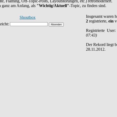
halte, Flaming, Off-Topic-Posts, Layoutstörungen, etc.) retromoderiert.
en ganz am Anfang, als
"Wichtig/Aktuell"
-Topic, zu finden sind.
Insgesamt waren 
Shoutbox
2
registrierte,
ein
v
Registrierte User
07:43)
Der Rekord liegt 
28.11.2012.