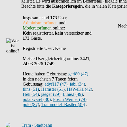
gelistet. Es wird ausschließlich im Bedarfsfall (illegale In
Beachte bitte die
Kategorieregeln
, die in vielen Kategori
Insgesamt sind
173
User,
AdministratorInnen
und
ModeratorInnen
online:
Kein
registrierter,
kein
versteckter und
173
Gäste.
Registrierte User: Keine
Meiste User gleichzeitig online:
2421
,
24.03.2026 17:49
Heute haben Geburtstag:
geri80 (47)
.
In den nächsten 7 Tagen feiern
Geburtstag:
adyf117 (47)
,
fabi (34)
,
flins (51)
,
Hamster (51)
,
HaWeKa (42)
,
Heli (54)
,
jaeger (29)
,
Linie2 (49)
,
polarsyssel (30)
,
Posch Werner (79)
,
pplo (87)
,
Trammodel_Bastler (49)
.
Tram / Stadtbahn