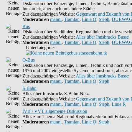
Diskussion über Fahrzeuge, Linien, Technik, Baumaßnahme
Innsbruck, aber auch um andere Städte.
Zur dazugehörigen Website:
Gegenwart und Zukunft von 
Moderatoren
manni
,
Tramfan
,
Linie O
,
Steph
,
DUEWAG
Bus
Diskussion über Stadtlinien, Regionallinien und die vers
Zur dazugehörigen Website:
Alles über Innsbrucks Busse
Moderatoren
manni
,
Tramfan
,
Linie O
,
Steph
,
DUEWAG
Unterkategorie:
bus.strassenbahn.tk
O-Bus
Diskussion über Fahrzeuge, Linien, Technik und noch vorh
1976 und 2007 eingestellte Systeme in Innsbruck, aber auc
Zur dazugehörigen Website:
Alles über Innsbrucks Busse
Moderatoren
manni
,
Tramfan
,
Linie O
,
Steph
S-Bahn
Alles über Innsbrucks S-Bahn-Netz.
Zur dazugehörigen Website:
Gegenwart und Zukunft von 
Moderatoren
manni
,
Tramfan
,
Linie O
,
Steph
,
Linie R
IVB / VVT allgemeine Diskussion
Alles zum Thema Nah- und Regionalverkehr mit Fokus auf
Moderatoren
manni
,
Tramfan
,
Linie O
,
Steph