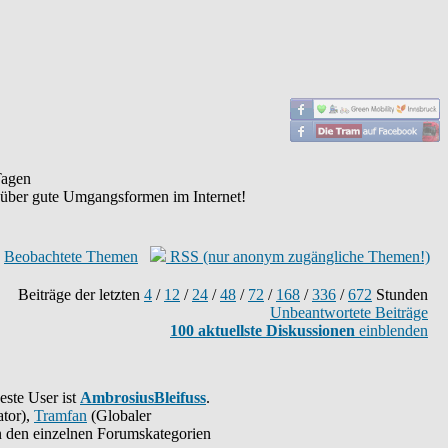
agen
 über gute Umgangsformen im Internet!
Beobachtete Themen
RSS (nur anonym zugängliche Themen!)
Beiträge der letzten
4
/
12
/
24
/
48
/
72
/
168
/
336
/
672
Stunden
Unbeantwortete Beiträge
100 aktuellste Diskussionen
einblenden
este User ist
AmbrosiusBleifuss
.
tor),
Tramfan
(Globaler
 in den einzelnen Forumskategorien