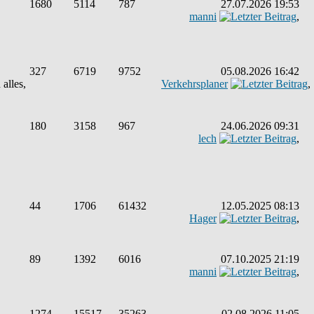
1680
5114
787
27.07.2026 19:53
manni
,
327
6719
9752
05.08.2026 16:42
alles,
Verkehrsplaner
,
180
3158
967
24.06.2026 09:31
lech
,
44
1706
61432
12.05.2025 08:13
Hager
,
89
1392
6016
07.10.2025 21:19
manni
,
1274
15517
35263
02.08.2026 11:05