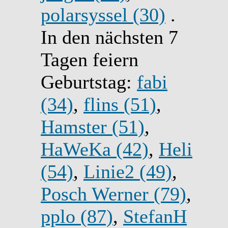
polarsyssel (30)
.
In den nächsten 7
Tagen feiern
Geburtstag:
fabi
(34)
,
flins (51)
,
Hamster (51)
,
HaWeKa (42)
,
Heli
(54)
,
Linie2 (49)
,
Posch Werner (79)
,
pplo (87)
,
StefanH