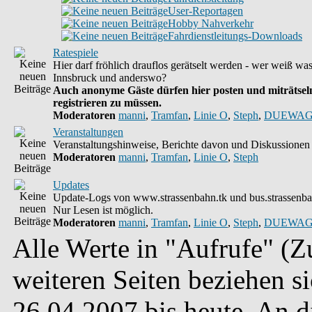
User-Reportagen
Hobby Nahverkehr
Fahrdienstleitungs-Downloads
Ratespiele
Hier darf fröhlich drauflos gerätselt werden - wer weiß wa
Innsbruck und anderswo?
Auch anonyme Gäste dürfen hier posten und miträtseln
registrieren zu müssen.
Moderatoren
manni
,
Tramfan
,
Linie O
,
Steph
,
DUEWAG
Veranstaltungen
Veranstaltungshinweise, Berichte davon und Diskussionen 
Moderatoren
manni
,
Tramfan
,
Linie O
,
Steph
Updates
Update-Logs von www.strassenbahn.tk und bus.strassenba
Nur Lesen ist möglich.
Moderatoren
manni
,
Tramfan
,
Linie O
,
Steph
,
DUEWAG
Alle Werte in "Aufrufe" (Zu
weiteren Seiten beziehen s
26.04.2007 bis heute. An 