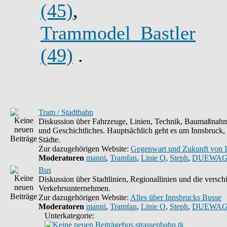
(45)
,
Trammodel_Bastler
(49)
.
Tram / Stadtbahn
Diskussion über Fahrzeuge, Linien, Technik, Baumaßnahm
und Geschichtliches. Hauptsächlich geht es um Innsbruck,
Städte.
Zur dazugehörigen Website:
Gegenwart und Zukunft von 
Moderatoren
manni
,
Tramfan
,
Linie O
,
Steph
,
DUEWAG
Bus
Diskussion über Stadtlinien, Regionallinien und die versc
Verkehrsunternehmen.
Zur dazugehörigen Website:
Alles über Innsbrucks Busse
Moderatoren
manni
,
Tramfan
,
Linie O
,
Steph
,
DUEWAG
Unterkategorie:
bus.strassenbahn.tk