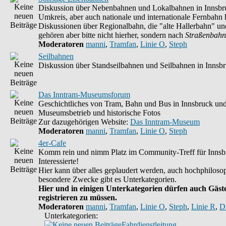
Diskussion über Nebenbahnen und Lokalbahnen in Innsbr
Umkreis, aber auch nationale und internationale Fernbahn h
Diskussionen über Regionalbahn, die "alte Hallerbahn" un
gehören aber bitte nicht hierher, sondern nach
Straßenbahn
Moderatoren
manni
,
Tramfan
,
Linie O
,
Steph
Seilbahnen
Diskussion über Standseilbahnen und Seilbahnen in Innsb
Das Inntram-Museumsforum
Geschichtliches von Tram, Bahn und Bus in Innsbruck un
Museumsbetrieb und historische Fotos
Zur dazugehörigen Website:
Das Inntram-Museum
Moderatoren
manni
,
Tramfan
,
Linie O
,
Steph
4er-Cafe
Komm rein und nimm Platz im Community-Treff für Innsb
Interessierte!
Hier kann über alles geplaudert werden, auch hochphilosop
besondere Zwecke gibt es Unterkategorien.
Hier und in einigen Unterkategorien dürfen auch Gäste
registrieren zu müssen.
Moderatoren
manni
,
Tramfan
,
Linie O
,
Steph
,
Linie R
,
D
Unterkategorien:
Fahrdienstleitung