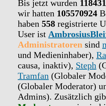
Bis jetzt wurden
11843
wir hatten
105570924
Be
haben
558
registrierte U
User ist
AmbrosiusBlei
Administratoren
sind
und Medieninhaber),
Ra
causa, inaktiv),
Steph
(G
Tramfan
(Globaler Mode
(Globaler Moderator) 
Admins). Zusätzlich gib