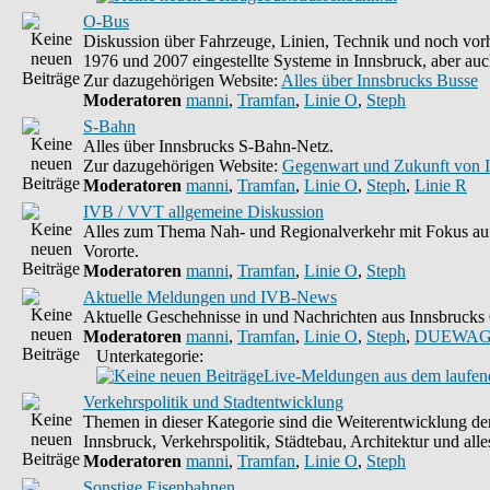
O-Bus
Diskussion über Fahrzeuge, Linien, Technik und noch vorh
1976 und 2007 eingestellte Systeme in Innsbruck, aber auc
Zur dazugehörigen Website:
Alles über Innsbrucks Busse
Moderatoren
manni
,
Tramfan
,
Linie O
,
Steph
S-Bahn
Alles über Innsbrucks S-Bahn-Netz.
Zur dazugehörigen Website:
Gegenwart und Zukunft von 
Moderatoren
manni
,
Tramfan
,
Linie O
,
Steph
,
Linie R
IVB / VVT allgemeine Diskussion
Alles zum Thema Nah- und Regionalverkehr mit Fokus auf
Vororte.
Moderatoren
manni
,
Tramfan
,
Linie O
,
Steph
Aktuelle Meldungen und IVB-News
Aktuelle Geschehnisse in und Nachrichten aus Innsbruck
Moderatoren
manni
,
Tramfan
,
Linie O
,
Steph
,
DUEWAG
Unterkategorie:
Live-Meldungen aus dem laufend
Verkehrspolitik und Stadtentwicklung
Themen in dieser Kategorie sind die Weiterentwicklung d
Innsbruck, Verkehrspolitik, Städtebau, Architektur und alle
Moderatoren
manni
,
Tramfan
,
Linie O
,
Steph
Sonstige Eisenbahnen