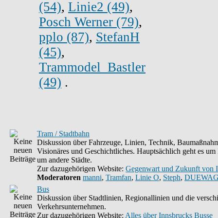
(54)
,
Linie2 (49)
,
Posch Werner (79)
,
pplo (87)
,
StefanH
(45)
,
Trammodel_Bastler
(49)
.
Tram / Stadtbahn
Diskussion über Fahrzeuge, Linien, Technik, Baumaßnahm
Visionäres und Geschichtliches. Hauptsächlich geht es um
um andere Städte.
Zur dazugehörigen Website:
Gegenwart und Zukunft von 
Moderatoren
manni
,
Tramfan
,
Linie O
,
Steph
,
DUEWAG
Bus
Diskussion über Stadtlinien, Regionallinien und die versc
Verkehrsunternehmen.
Zur dazugehörigen Website:
Alles über Innsbrucks Busse