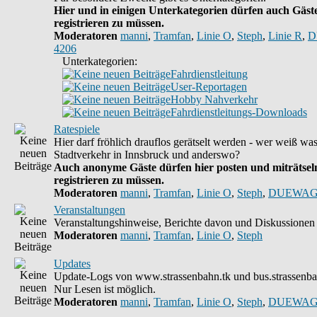
Hier und in einigen Unterkategorien dürfen auch Gäste
registrieren zu müssen.
Moderatoren
manni
,
Tramfan
,
Linie O
,
Steph
,
Linie R
,
D
4206
Unterkategorien:
Fahrdienstleitung
User-Reportagen
Hobby Nahverkehr
Fahrdienstleitungs-Downloads
Ratespiele
Hier darf fröhlich drauflos gerätselt werden - wer weiß wa
Stadtverkehr in Innsbruck und anderswo?
Auch anonyme Gäste dürfen hier posten und miträtseln
registrieren zu müssen.
Moderatoren
manni
,
Tramfan
,
Linie O
,
Steph
,
DUEWAG
Veranstaltungen
Veranstaltungshinweise, Berichte davon und Diskussionen 
Moderatoren
manni
,
Tramfan
,
Linie O
,
Steph
Updates
Update-Logs von www.strassenbahn.tk und bus.strassenba
Nur Lesen ist möglich.
Moderatoren
manni
,
Tramfan
,
Linie O
,
Steph
,
DUEWAG