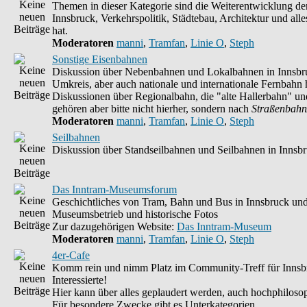
Themen in dieser Kategorie sind die Weiterentwicklung d
Innsbruck, Verkehrspolitik, Städtebau, Architektur und alle
hat.
Moderatoren
manni
,
Tramfan
,
Linie O
,
Steph
Sonstige Eisenbahnen
Diskussion über Nebenbahnen und Lokalbahnen in Innsbr
Umkreis, aber auch nationale und internationale Fernbahn h
Diskussionen über Regionalbahn, die "alte Hallerbahn" un
gehören aber bitte nicht hierher, sondern nach
Straßenbahn
Moderatoren
manni
,
Tramfan
,
Linie O
,
Steph
Seilbahnen
Diskussion über Standseilbahnen und Seilbahnen in Innsb
Das Inntram-Museumsforum
Geschichtliches von Tram, Bahn und Bus in Innsbruck un
Museumsbetrieb und historische Fotos
Zur dazugehörigen Website:
Das Inntram-Museum
Moderatoren
manni
,
Tramfan
,
Linie O
,
Steph
4er-Cafe
Komm rein und nimm Platz im Community-Treff für Innsb
Interessierte!
Hier kann über alles geplaudert werden, auch hochphilosop
Für besondere Zwecke gibt es Unterkategorien.