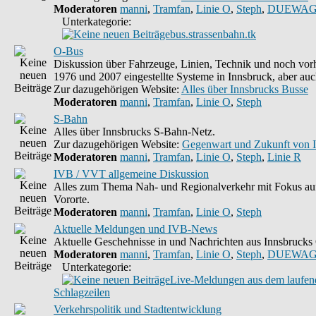
Moderatoren
manni
,
Tramfan
,
Linie O
,
Steph
,
DUEWAG
Unterkategorie:
bus.strassenbahn.tk
O-Bus
Diskussion über Fahrzeuge, Linien, Technik und noch vorh
1976 und 2007 eingestellte Systeme in Innsbruck, aber auc
Zur dazugehörigen Website:
Alles über Innsbrucks Busse
Moderatoren
manni
,
Tramfan
,
Linie O
,
Steph
S-Bahn
Alles über Innsbrucks S-Bahn-Netz.
Zur dazugehörigen Website:
Gegenwart und Zukunft von 
Moderatoren
manni
,
Tramfan
,
Linie O
,
Steph
,
Linie R
IVB / VVT allgemeine Diskussion
Alles zum Thema Nah- und Regionalverkehr mit Fokus auf
Vororte.
Moderatoren
manni
,
Tramfan
,
Linie O
,
Steph
Aktuelle Meldungen und IVB-News
Aktuelle Geschehnisse in und Nachrichten aus Innsbruck
Moderatoren
manni
,
Tramfan
,
Linie O
,
Steph
,
DUEWAG
Unterkategorie:
Live-Meldungen aus dem laufend
Schlagzeilen
Verkehrspolitik und Stadtentwicklung