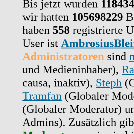
Bis jetzt wurden
11843
wir hatten
105698229
Be
haben
558
registrierte U
User ist
AmbrosiusBlei
Administratoren
sind
und Medieninhaber),
Ra
causa, inaktiv),
Steph
(G
Tramfan
(Globaler Mode
(Globaler Moderator) 
Admins). Zusätzlich gib