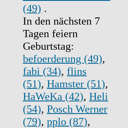
(49)
.
In den nächsten 7
Tagen feiern
Geburtstag:
befoerderung (49)
,
fabi (34)
,
flins
(51)
,
Hamster (51)
,
HaWeKa (42)
,
Heli
(54)
,
Posch Werner
(79)
,
pplo (87)
,