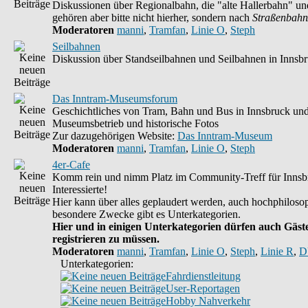
Diskussionen über Regionalbahn, die "alte Hallerbahn" un
gehören aber bitte nicht hierher, sondern nach
Straßenbahn
Moderatoren
manni
,
Tramfan
,
Linie O
,
Steph
Seilbahnen
Diskussion über Standseilbahnen und Seilbahnen in Innsb
Das Inntram-Museumsforum
Geschichtliches von Tram, Bahn und Bus in Innsbruck un
Museumsbetrieb und historische Fotos
Zur dazugehörigen Website:
Das Inntram-Museum
Moderatoren
manni
,
Tramfan
,
Linie O
,
Steph
4er-Cafe
Komm rein und nimm Platz im Community-Treff für Innsb
Interessierte!
Hier kann über alles geplaudert werden, auch hochphilosop
besondere Zwecke gibt es Unterkategorien.
Hier und in einigen Unterkategorien dürfen auch Gäste
registrieren zu müssen.
Moderatoren
manni
,
Tramfan
,
Linie O
,
Steph
,
Linie R
,
D
Unterkategorien:
Fahrdienstleitung
User-Reportagen
Hobby Nahverkehr