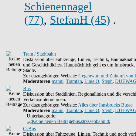
Schienennagel
(77)
,
StefanH (45)
.
Tram / Stadtbahn
Diskussion über Fahrzeuge, Linien, Technik, Baumaßnahm
und Geschichtliches. Hauptsächlich geht es um Innsbruck,
Städte.
Zur dazugehörigen Website:
Gegenwart und Zukunft von 
Moderatoren
manni
,
Tramfan
,
Linie O
,
Steph
,
DUEWAG
Bus
Diskussion über Stadtlinien, Regionallinien und die versc
Verkehrsunternehmen.
Zur dazugehörigen Website:
Alles über Innsbrucks Busse
Moderatoren
manni
,
Tramfan
,
Linie O
,
Steph
,
DUEWAG
Unterkategorie:
bus.strassenbahn.tk
O-Bus
Diskussion über Fahrzeuge, Linien, Technik und noch vorh