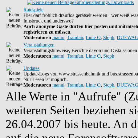
Fahrdienstleitungs-Downloads
Ratespiele
Hier darf fröhlich drauflos gerätselt werden - wer weiß wa
Innsbruck und anderswo?
Auch anonyme Gäste dürfen hier posten und miträtseln
registrieren zu müssen.
Moderatoren
manni
,
Tramfan
,
Linie O
,
Steph
,
DUEWAG
Veranstaltungen
Veranstaltungshinweise, Berichte davon und Diskussionen 
Moderatoren
manni
,
Tramfan
,
Linie O
,
Steph
Updates
Update-Logs von www.strassenbahn.tk und bus.strassenba
Nur Lesen ist möglich.
Moderatoren
manni
,
Tramfan
,
Linie O
,
Steph
,
DUEWAG
Alle Werte in "Aufrufe" (Zu
weiteren Seiten beziehen s
26.04.2007 bis heute. An 
auf die neue Forensoftware 