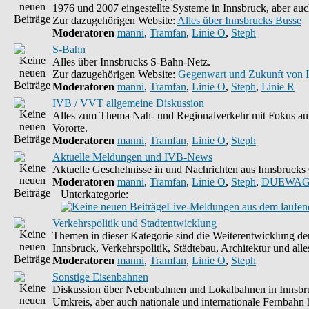
1976 und 2007 eingestellte Systeme in Innsbruck, aber auc
Zur dazugehörigen Website:
Alles über Innsbrucks Busse
Moderatoren
manni
,
Tramfan
,
Linie O
,
Steph
S-Bahn
Alles über Innsbrucks S-Bahn-Netz.
Zur dazugehörigen Website:
Gegenwart und Zukunft von 
Moderatoren
manni
,
Tramfan
,
Linie O
,
Steph
,
Linie R
IVB / VVT allgemeine Diskussion
Alles zum Thema Nah- und Regionalverkehr mit Fokus auf
Vororte.
Moderatoren
manni
,
Tramfan
,
Linie O
,
Steph
Aktuelle Meldungen und IVB-News
Aktuelle Geschehnisse in und Nachrichten aus Innsbruck
Moderatoren
manni
,
Tramfan
,
Linie O
,
Steph
,
DUEWAG
Unterkategorie:
Live-Meldungen aus dem laufend
Verkehrspolitik und Stadtentwicklung
Themen in dieser Kategorie sind die Weiterentwicklung d
Innsbruck, Verkehrspolitik, Städtebau, Architektur und alle
Moderatoren
manni
,
Tramfan
,
Linie O
,
Steph
Sonstige Eisenbahnen
Diskussion über Nebenbahnen und Lokalbahnen in Innsbr
Umkreis, aber auch nationale und internationale Fernbahn h