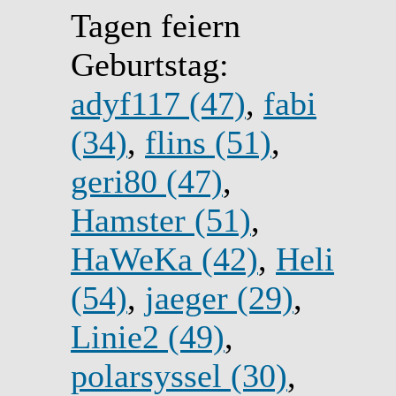
Tagen feiern
Geburtstag:
adyf117 (47)
,
fabi
(34)
,
flins (51)
,
geri80 (47)
,
Hamster (51)
,
HaWeKa (42)
,
Heli
(54)
,
jaeger (29)
,
Linie2 (49)
,
polarsyssel (30)
,