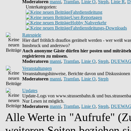
Moderatoren
manni
,
Tramfan
,
Linie O
,
Steph
,
Linie R
,
D
Unterkategorien:
Fahrdienstleitung
User-Reportagen
Hobby Nahverkehr
Fahrdienstleitungs-Downloads
Ratespiele
Hier darf fröhlich drauflos gerätselt werden - wer weiß wa
Innsbruck und anderswo?
Auch anonyme Gäste dürfen hier posten und miträtseln
registrieren zu müssen.
Moderatoren
manni
,
Tramfan
,
Linie O
,
Steph
,
DUEWAG
Veranstaltungen
Veranstaltungshinweise, Berichte davon und Diskussionen 
Moderatoren
manni
,
Tramfan
,
Linie O
,
Steph
Updates
Update-Logs von www.strassenbahn.tk und bus.strassenba
Nur Lesen ist möglich.
Moderatoren
manni
,
Tramfan
,
Linie O
,
Steph
,
DUEWAG
Alle Werte in "Aufrufe" (Zu
weiteren Seiten beziehen s