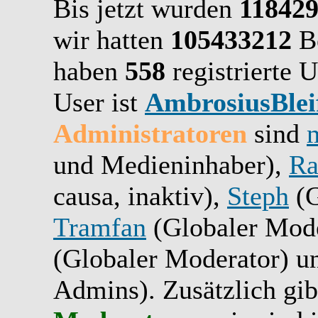
Bis jetzt wurden
11842
wir hatten
105433212
Be
haben
558
registrierte U
User ist
AmbrosiusBlei
Administratoren
sind
und Medieninhaber),
Ra
causa, inaktiv),
Steph
(G
Tramfan
(Globaler Mode
(Globaler Moderator) 
Admins). Zusätzlich gib