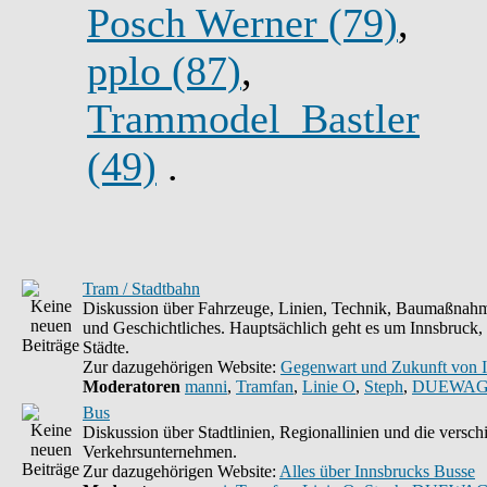
Posch Werner (79)
,
pplo (87)
,
Trammodel_Bastler
(49)
.
Tram / Stadtbahn
Diskussion über Fahrzeuge, Linien, Technik, Baumaßnahm
und Geschichtliches. Hauptsächlich geht es um Innsbruck,
Städte.
Zur dazugehörigen Website:
Gegenwart und Zukunft von 
Moderatoren
manni
,
Tramfan
,
Linie O
,
Steph
,
DUEWAG
Bus
Diskussion über Stadtlinien, Regionallinien und die versc
Verkehrsunternehmen.
Zur dazugehörigen Website:
Alles über Innsbrucks Busse