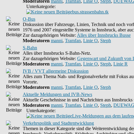
Moderatoren
manni
,
Tramfan
,
Linie O
,
Steph
,
DUEWAG
Unterkategorie:
bus.strassenbahn.tk
O-Bus
Diskussion über Fahrzeuge, Linien, Technik und noch vorh
1976 und 2007 eingestellte Systeme in Innsbruck, aber auc
Zur dazugehörigen Website:
Alles über Innsbrucks Busse
Moderatoren
manni
,
Tramfan
,
Linie O
,
Steph
S-Bahn
Alles über Innsbrucks S-Bahn-Netz.
Zur dazugehörigen Website:
Gegenwart und Zukunft von 
Moderatoren
manni
,
Tramfan
,
Linie O
,
Steph
,
Linie R
IVB / VVT allgemeine Diskussion
Alles zum Thema Nah- und Regionalverkehr mit Fokus auf
Vororte.
Moderatoren
manni
,
Tramfan
,
Linie O
,
Steph
Aktuelle Meldungen und IVB-News
Aktuelle Geschehnisse in und Nachrichten aus Innsbruck
Moderatoren
manni
,
Tramfan
,
Linie O
,
Steph
,
DUEWAG
Unterkategorie:
Live-Meldungen aus dem laufend
Verkehrspolitik und Stadtentwicklung
Themen in dieser Kategorie sind die Weiterentwicklung d
Innsbruck, Verkehrspolitik, Städtebau, Architektur und alle