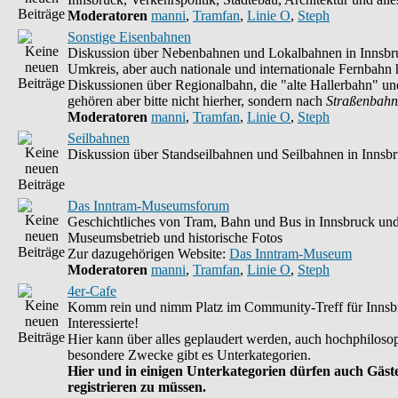
Moderatoren
manni
,
Tramfan
,
Linie O
,
Steph
Sonstige Eisenbahnen
Diskussion über Nebenbahnen und Lokalbahnen in Innsbr
Umkreis, aber auch nationale und internationale Fernbahn h
Diskussionen über Regionalbahn, die "alte Hallerbahn" un
gehören aber bitte nicht hierher, sondern nach
Straßenbahn
Moderatoren
manni
,
Tramfan
,
Linie O
,
Steph
Seilbahnen
Diskussion über Standseilbahnen und Seilbahnen in Innsb
Das Inntram-Museumsforum
Geschichtliches von Tram, Bahn und Bus in Innsbruck un
Museumsbetrieb und historische Fotos
Zur dazugehörigen Website:
Das Inntram-Museum
Moderatoren
manni
,
Tramfan
,
Linie O
,
Steph
4er-Cafe
Komm rein und nimm Platz im Community-Treff für Innsb
Interessierte!
Hier kann über alles geplaudert werden, auch hochphilosop
besondere Zwecke gibt es Unterkategorien.
Hier und in einigen Unterkategorien dürfen auch Gäste
registrieren zu müssen.