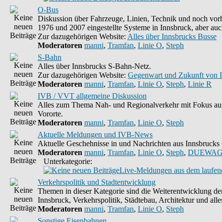
O-Bus
Diskussion über Fahrzeuge, Linien, Technik und noch vorh
1976 und 2007 eingestellte Systeme in Innsbruck, aber auc
Zur dazugehörigen Website:
Alles über Innsbrucks Busse
Moderatoren
manni
,
Tramfan
,
Linie O
,
Steph
S-Bahn
Alles über Innsbrucks S-Bahn-Netz.
Zur dazugehörigen Website:
Gegenwart und Zukunft von 
Moderatoren
manni
,
Tramfan
,
Linie O
,
Steph
,
Linie R
IVB / VVT allgemeine Diskussion
Alles zum Thema Nah- und Regionalverkehr mit Fokus auf
Vororte.
Moderatoren
manni
,
Tramfan
,
Linie O
,
Steph
Aktuelle Meldungen und IVB-News
Aktuelle Geschehnisse in und Nachrichten aus Innsbruck
Moderatoren
manni
,
Tramfan
,
Linie O
,
Steph
,
DUEWAG
Unterkategorie:
Live-Meldungen aus dem laufend
Verkehrspolitik und Stadtentwicklung
Themen in dieser Kategorie sind die Weiterentwicklung d
Innsbruck, Verkehrspolitik, Städtebau, Architektur und alle
Moderatoren
manni
,
Tramfan
,
Linie O
,
Steph
Sonstige Eisenbahnen