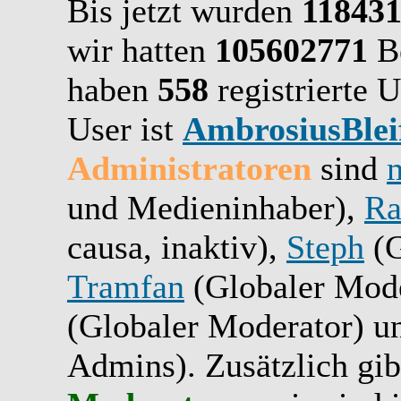
Bis jetzt wurden
11843
wir hatten
105602771
Be
haben
558
registrierte U
User ist
AmbrosiusBlei
Administratoren
sind
und Medieninhaber),
Ra
causa, inaktiv),
Steph
(G
Tramfan
(Globaler Mode
(Globaler Moderator) 
Admins). Zusätzlich gib