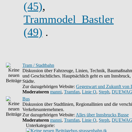
(45)
,
Trammodel_Bastler
(49)
.
Tram / Stadtbahn
Diskussion über Fahrzeuge, Linien, Technik, Baumaßnahm
und Geschichtliches. Hauptsächlich geht es um Innsbruck,
Städte.
Zur dazugehörigen Website:
Gegenwart und Zukunft von 
Moderatoren
manni
,
Tramfan
,
Linie O
,
Steph
,
DUEWAG
Bus
Diskussion über Stadtlinien, Regionallinien und die versc
Verkehrsunternehmen.
Zur dazugehörigen Website:
Alles über Innsbrucks Busse
Moderatoren
manni
,
Tramfan
,
Linie O
,
Steph
,
DUEWAG
Unterkategorie:
bus.strassenbahn.tk