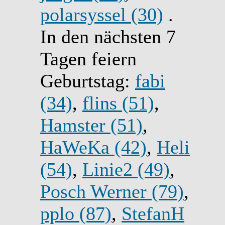
polarsyssel (30)
.
In den nächsten 7
Tagen feiern
Geburtstag:
fabi
(34)
,
flins (51)
,
Hamster (51)
,
HaWeKa (42)
,
Heli
(54)
,
Linie2 (49)
,
Posch Werner (79)
,
pplo (87)
,
StefanH