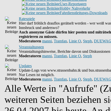
User-Reportagen
Hobby Nahverkehr
Fahrdienstleitungs-Downloads
Ratespiele
Hier darf fröhlich drauflos gerätselt werden - wer weiß wa
Innsbruck und anderswo?
Auch anonyme Gäste dürfen hier posten und miträtseln
registrieren zu müssen.
Moderatoren
manni
,
Tramfan
,
Linie O
,
Steph
,
DUEWAG
Veranstaltungen
Veranstaltungshinweise, Berichte davon und Diskussionen 
Moderatoren
manni
,
Tramfan
,
Linie O
,
Steph
Updates
Update-Logs von www.strassenbahn.tk und bus.strassenba
Nur Lesen ist möglich.
Moderatoren
manni
,
Tramfan
,
Linie O
,
Steph
,
DUEWAG
Alle Werte in "Aufrufe" (Zu
weiteren Seiten beziehen s
26.04.2007 bis heute. An 