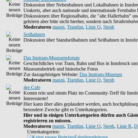
Diskussion über Nebenbahnen und Lokalbahnen in Innsbr
Umkreis, aber auch nationale und internationale Fernbahn h
Diskussionen über Regionalbahn, die "alte Hallerbahn" un
gehören aber bitte nicht hierher, sondern nach
Straßenbahn
Moderatoren
manni
,
Tramfan
,
Linie O
,
Steph
Seilbahnen
Diskussion über Standseilbahnen und Seilbahnen in Innsb
Das Inntram-Museumsforum
Geschichtliches von Tram, Bahn und Bus in Innsbruck un
Museumsbetrieb und historische Fotos
Zur dazugehörigen Website:
Das Inntram-Museum
Moderatoren
manni
,
Tramfan
,
Linie O
,
Steph
4er-Cafe
Komm rein und nimm Platz im Community-Treff für Innsb
Interessierte!
Hier kann über alles geplaudert werden, auch hochphilosop
besondere Zwecke gibt es Unterkategorien.
Hier und in einigen Unterkategorien dürfen auch Gäste
registrieren zu müssen.
Moderatoren
manni
,
Tramfan
,
Linie O
,
Steph
,
Linie R
,
D
Unterkategorien:
Fahrdienstleitung