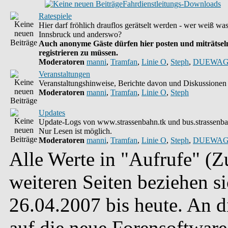
Fahrdienstleitungs-Downloads
Ratespiele
Hier darf fröhlich drauflos gerätselt werden - wer weiß wa
Innsbruck und anderswo?
Auch anonyme Gäste dürfen hier posten und miträtseln
registrieren zu müssen.
Moderatoren
manni
,
Tramfan
,
Linie O
,
Steph
,
DUEWAG
Veranstaltungen
Veranstaltungshinweise, Berichte davon und Diskussionen 
Moderatoren
manni
,
Tramfan
,
Linie O
,
Steph
Updates
Update-Logs von www.strassenbahn.tk und bus.strassenba
Nur Lesen ist möglich.
Moderatoren
manni
,
Tramfan
,
Linie O
,
Steph
,
DUEWAG
Alle Werte in "Aufrufe" (Zu
weiteren Seiten beziehen s
26.04.2007 bis heute. An 
auf die neue Forensoftware 