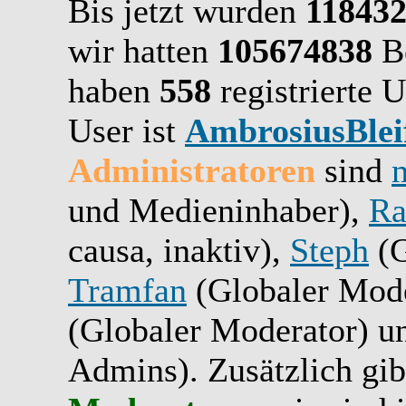
Bis jetzt wurden
11843
wir hatten
105674838
Be
haben
558
registrierte U
User ist
AmbrosiusBlei
Administratoren
sind
und Medieninhaber),
Ra
causa, inaktiv),
Steph
(G
Tramfan
(Globaler Mode
(Globaler Moderator) 
Admins). Zusätzlich gib