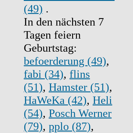
(49)
.
In den nächsten 7
Tagen feiern
Geburtstag:
befoerderung (49)
,
fabi (34)
,
flins
(51)
,
Hamster (51)
,
HaWeKa (42)
,
Heli
(54)
,
Posch Werner
(79)
,
pplo (87)
,