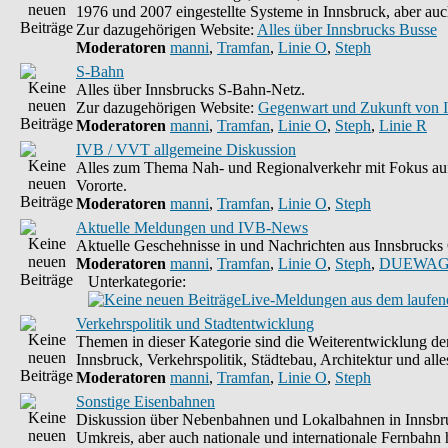
1976 und 2007 eingestellte Systeme in Innsbruck, aber auc
Zur dazugehörigen Website:
Alles über Innsbrucks Busse
Moderatoren
manni
,
Tramfan
,
Linie O
,
Steph
S-Bahn
Alles über Innsbrucks S-Bahn-Netz.
Zur dazugehörigen Website:
Gegenwart und Zukunft von 
Moderatoren
manni
,
Tramfan
,
Linie O
,
Steph
,
Linie R
IVB / VVT allgemeine Diskussion
Alles zum Thema Nah- und Regionalverkehr mit Fokus auf
Vororte.
Moderatoren
manni
,
Tramfan
,
Linie O
,
Steph
Aktuelle Meldungen und IVB-News
Aktuelle Geschehnisse in und Nachrichten aus Innsbruck
Moderatoren
manni
,
Tramfan
,
Linie O
,
Steph
,
DUEWAG
Unterkategorie:
Live-Meldungen aus dem laufend
Verkehrspolitik und Stadtentwicklung
Themen in dieser Kategorie sind die Weiterentwicklung d
Innsbruck, Verkehrspolitik, Städtebau, Architektur und alle
Moderatoren
manni
,
Tramfan
,
Linie O
,
Steph
Sonstige Eisenbahnen
Diskussion über Nebenbahnen und Lokalbahnen in Innsbr
Umkreis, aber auch nationale und internationale Fernbahn h