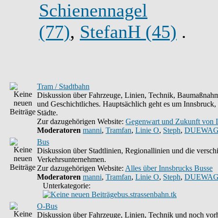
Schienennagel
(77)
,
StefanH (45)
.
Tram / Stadtbahn
Diskussion über Fahrzeuge, Linien, Technik, Baumaßnahm
und Geschichtliches. Hauptsächlich geht es um Innsbruck,
Städte.
Zur dazugehörigen Website:
Gegenwart und Zukunft von 
Moderatoren
manni
,
Tramfan
,
Linie O
,
Steph
,
DUEWAG
Bus
Diskussion über Stadtlinien, Regionallinien und die versc
Verkehrsunternehmen.
Zur dazugehörigen Website:
Alles über Innsbrucks Busse
Moderatoren
manni
,
Tramfan
,
Linie O
,
Steph
,
DUEWAG
Unterkategorie:
bus.strassenbahn.tk
O-Bus
Diskussion über Fahrzeuge, Linien, Technik und noch vorh