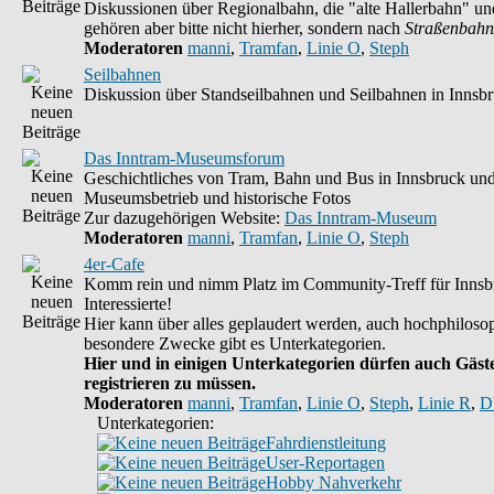
Diskussionen über Regionalbahn, die "alte Hallerbahn" un
gehören aber bitte nicht hierher, sondern nach
Straßenbahn
Moderatoren
manni
,
Tramfan
,
Linie O
,
Steph
Seilbahnen
Diskussion über Standseilbahnen und Seilbahnen in Innsb
Das Inntram-Museumsforum
Geschichtliches von Tram, Bahn und Bus in Innsbruck un
Museumsbetrieb und historische Fotos
Zur dazugehörigen Website:
Das Inntram-Museum
Moderatoren
manni
,
Tramfan
,
Linie O
,
Steph
4er-Cafe
Komm rein und nimm Platz im Community-Treff für Innsb
Interessierte!
Hier kann über alles geplaudert werden, auch hochphilosop
besondere Zwecke gibt es Unterkategorien.
Hier und in einigen Unterkategorien dürfen auch Gäste
registrieren zu müssen.
Moderatoren
manni
,
Tramfan
,
Linie O
,
Steph
,
Linie R
,
D
Unterkategorien:
Fahrdienstleitung
User-Reportagen
Hobby Nahverkehr