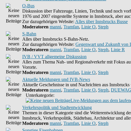
O-Bus
Diskussion über Fahrzeuge, Linien, Technik und noch vorh
1976 und 2007 eingestellte Systeme in Innsbruck, aber auc
Zur dazugehörigen Website:
Alles über Innsbrucks Busse
Moderatoren
manni
,
Tramfan
,
Linie O
,
Steph
S-Bahn
Alles über Innsbrucks S-Bahn-Netz.
Zur dazugehörigen Website:
Gegenwart und Zukunft von 
Moderatoren
manni
,
Tramfan
,
Linie O
,
Steph
,
Linie R
IVB / VVT allgemeine Diskussion
Alles zum Thema Nah- und Regionalverkehr mit Fokus auf
Vororte.
Moderatoren
manni
,
Tramfan
,
Linie O
,
Steph
Aktuelle Meldungen und IVB-News
Aktuelle Geschehnisse in und Nachrichten aus Innsbruck
Moderatoren
manni
,
Tramfan
,
Linie O
,
Steph
,
DUEWAG
Unterkategorie:
Live-Meldungen aus dem laufend
Verkehrspolitik und Stadtentwicklung
Themen in dieser Kategorie sind die Weiterentwicklung d
Innsbruck, Verkehrspolitik, Städtebau, Architektur und alle
Moderatoren
manni
,
Tramfan
,
Linie O
,
Steph
Sonstige Eisenbahnen