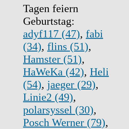
Tagen feiern
Geburtstag:
adyf117 (47)
,
fabi
(34)
,
flins (51)
,
Hamster (51)
,
HaWeKa (42)
,
Heli
(54)
,
jaeger (29)
,
Linie2 (49)
,
polarsyssel (30)
,
Posch Werner (79)
,