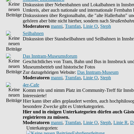
Diskussion über Nebenbahnen und Lokalbahnen in Innsbr
Umkreis, aber auch nationale und internationale Fernbahn h
Diskussionen über Regionalbahn, die "alte Hallerbahn" un
gehören aber bitte nicht hierher, sondern nach
Straßenbahn
Moderatoren
manni
,
Tramfan
,
Linie O
,
Steph
Seilbahnen
Diskussion über Standseilbahnen und Seilbahnen in Innsb
Das Inntram-Museumsforum
Geschichtliches von Tram, Bahn und Bus in Innsbruck un
Museumsbetrieb und historische Fotos
Zur dazugehörigen Website:
Das Inntram-Museum
Moderatoren
manni
,
Tramfan
,
Linie O
,
Steph
4er-Cafe
Komm rein und nimm Platz im Community-Treff für Innsb
Interessierte!
Hier kann über alles geplaudert werden, auch hochphilosop
besondere Zwecke gibt es Unterkategorien.
Hier und in einigen Unterkategorien dürfen auch Gäste
registrieren zu müssen.
Moderatoren
manni
,
Tramfan
,
Linie O
,
Steph
,
Linie R
,
D
Unterkategorien:
Fahrdienstleitung