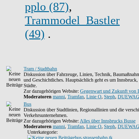
pplo (87)
,
Trammodel_Bastler
(49)
.
Tram / Stadtbahn
Diskussion über Fahrzeuge, Linien, Technik, Baumaßnahm
und Geschichtliches. Hauptsächlich geht es um Innsbruck,
Städte.
Zur dazugehörigen Website:
Gegenwart und Zukunft von 
Moderatoren
manni
,
Tramfan
,
Linie O
,
Steph
,
DUEWAG
Bus
Diskussion über Stadtlinien, Regionallinien und die versc
Verkehrsunternehmen.
Zur dazugehörigen Website:
Alles über Innsbrucks Busse
Moderatoren
manni
,
Tramfan
,
Linie O
,
Steph
,
DUEWAG
Unterkategorie:
bus.strassenbahn.tk