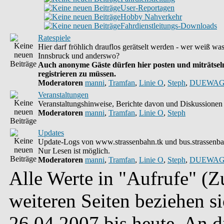
User-Reportagen
Hobby Nahverkehr
Fahrdienstleitungs-Downloads
Ratespiele
Hier darf fröhlich drauflos gerätselt werden - wer weiß wa
Innsbruck und anderswo?
Auch anonyme Gäste dürfen hier posten und miträtseln
registrieren zu müssen.
Moderatoren
manni
,
Tramfan
,
Linie O
,
Steph
,
DUEWAG
Veranstaltungen
Veranstaltungshinweise, Berichte davon und Diskussionen 
Moderatoren
manni
,
Tramfan
,
Linie O
,
Steph
Updates
Update-Logs von www.strassenbahn.tk und bus.strassenba
Nur Lesen ist möglich.
Moderatoren
manni
,
Tramfan
,
Linie O
,
Steph
,
DUEWAG
Alle Werte in "Aufrufe" (Zu
weiteren Seiten beziehen s
26.04.2007 bis heute. An 