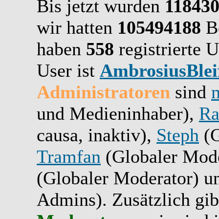
Bis jetzt wurden
11843
wir hatten
105494188
Be
haben
558
registrierte U
User ist
AmbrosiusBlei
Administratoren
sind
und Medieninhaber),
Ra
causa, inaktiv),
Steph
(G
Tramfan
(Globaler Mode
(Globaler Moderator) 
Admins). Zusätzlich gib