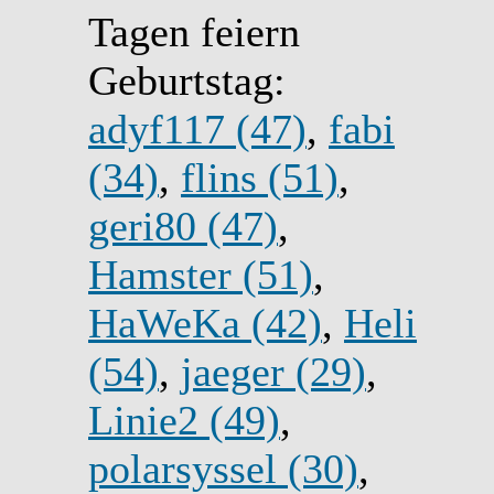
Tagen feiern
Geburtstag:
adyf117 (47)
,
fabi
(34)
,
flins (51)
,
geri80 (47)
,
Hamster (51)
,
HaWeKa (42)
,
Heli
(54)
,
jaeger (29)
,
Linie2 (49)
,
polarsyssel (30)
,