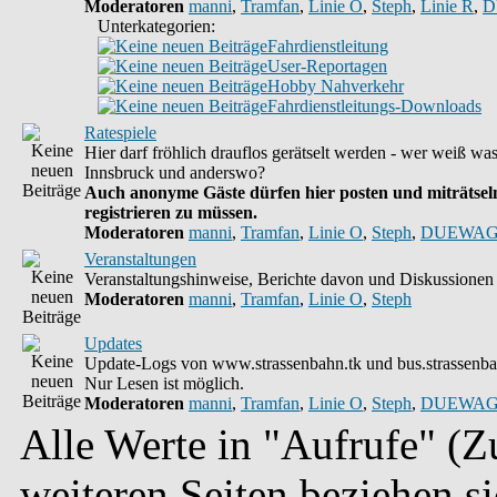
Moderatoren
manni
,
Tramfan
,
Linie O
,
Steph
,
Linie R
,
D
Unterkategorien:
Fahrdienstleitung
User-Reportagen
Hobby Nahverkehr
Fahrdienstleitungs-Downloads
Ratespiele
Hier darf fröhlich drauflos gerätselt werden - wer weiß wa
Innsbruck und anderswo?
Auch anonyme Gäste dürfen hier posten und miträtseln
registrieren zu müssen.
Moderatoren
manni
,
Tramfan
,
Linie O
,
Steph
,
DUEWAG
Veranstaltungen
Veranstaltungshinweise, Berichte davon und Diskussionen 
Moderatoren
manni
,
Tramfan
,
Linie O
,
Steph
Updates
Update-Logs von www.strassenbahn.tk und bus.strassenba
Nur Lesen ist möglich.
Moderatoren
manni
,
Tramfan
,
Linie O
,
Steph
,
DUEWAG
Alle Werte in "Aufrufe" (Zu
weiteren Seiten beziehen s