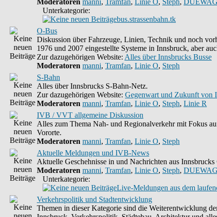
Moderatoren
manni
,
Tramfan
,
Linie O
,
Steph
,
DUEWAG
Unterkategorie:
bus.strassenbahn.tk
O-Bus
Diskussion über Fahrzeuge, Linien, Technik und noch vorh
1976 und 2007 eingestellte Systeme in Innsbruck, aber auc
Zur dazugehörigen Website:
Alles über Innsbrucks Busse
Moderatoren
manni
,
Tramfan
,
Linie O
,
Steph
S-Bahn
Alles über Innsbrucks S-Bahn-Netz.
Zur dazugehörigen Website:
Gegenwart und Zukunft von 
Moderatoren
manni
,
Tramfan
,
Linie O
,
Steph
,
Linie R
IVB / VVT allgemeine Diskussion
Alles zum Thema Nah- und Regionalverkehr mit Fokus auf
Vororte.
Moderatoren
manni
,
Tramfan
,
Linie O
,
Steph
Aktuelle Meldungen und IVB-News
Aktuelle Geschehnisse in und Nachrichten aus Innsbruck
Moderatoren
manni
,
Tramfan
,
Linie O
,
Steph
,
DUEWAG
Unterkategorie:
Live-Meldungen aus dem laufend
Verkehrspolitik und Stadtentwicklung
Themen in dieser Kategorie sind die Weiterentwicklung d
Innsbruck, Verkehrspolitik, Städtebau, Architektur und alle