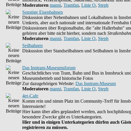
Moderatoren
manni
,
Tramfan
,
Linie O
,
Steph
Sonstige Eisenbahnen
Diskussion über Nebenbahnen und Lokalbahnen in Innsbr
Umkreis, aber auch nationale und internationale Fernbahn h
Diskussionen über Regionalbahn, die "alte Hallerbahn" un
gehören aber bitte nicht hierher, sondern nach
Straßenbahn
Moderatoren
manni
,
Tramfan
,
Linie O
,
Steph
Seilbahnen
Diskussion über Standseilbahnen und Seilbahnen in Innsb
Das Inntram-Museumsforum
Geschichtliches von Tram, Bahn und Bus in Innsbruck un
Museumsbetrieb und historische Fotos
Zur dazugehörigen Website:
Das Inntram-Museum
Moderatoren
manni
,
Tramfan
,
Linie O
,
Steph
4er-Cafe
Komm rein und nimm Platz im Community-Treff für Innsb
Interessierte!
Hier kann über alles geplaudert werden, auch hochphilosop
besondere Zwecke gibt es Unterkategorien.
Hier und in einigen Unterkategorien dürfen auch Gäste
registrieren zu müssen.