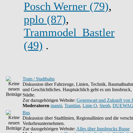
Posch Werner (79)
,
pplo (87)
,
Trammodel_Bastler
(49)
.
Tram / Stadtbahn
Diskussion über Fahrzeuge, Linien, Technik, Baumaßnahm
und Geschichtliches. Hauptsächlich geht es um Innsbruck,
Städte.
Zur dazugehörigen Website:
Gegenwart und Zukunft von 
Moderatoren
manni
,
Tramfan
,
Linie O
,
Steph
,
DUEWAG
Bus
Diskussion über Stadtlinien, Regionallinien und die versc
Verkehrsunternehmen.
Zur dazugehörigen Website:
Alles über Innsbrucks Busse