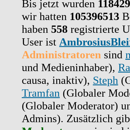
Bis jetzt wurden
11842
wir hatten
105396513
Be
haben
558
registrierte U
User ist
AmbrosiusBlei
Administratoren
sind
und Medieninhaber),
Ra
causa, inaktiv),
Steph
(G
Tramfan
(Globaler Mode
(Globaler Moderator) 
Admins). Zusätzlich gib