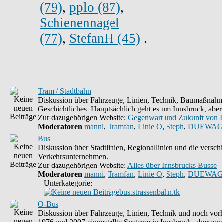
(79)
,
pplo (87)
,
Schienennagel
(77)
,
StefanH (45)
.
Tram / Stadtbahn
Diskussion über Fahrzeuge, Linien, Technik, Baumaßnahm
Geschichtliches. Hauptsächlich geht es um Innsbruck, aber
Zur dazugehörigen Website:
Gegenwart und Zukunft von 
Moderatoren
manni
,
Tramfan
,
Linie O
,
Steph
,
DUEWAG
Bus
Diskussion über Stadtlinien, Regionallinien und die versc
Verkehrsunternehmen.
Zur dazugehörigen Website:
Alles über Innsbrucks Busse
Moderatoren
manni
,
Tramfan
,
Linie O
,
Steph
,
DUEWAG
Unterkategorie:
bus.strassenbahn.tk
O-Bus
Diskussion über Fahrzeuge, Linien, Technik und noch vorh
1976 und 2007 eingestellte Systeme in Innsbruck, aber auc