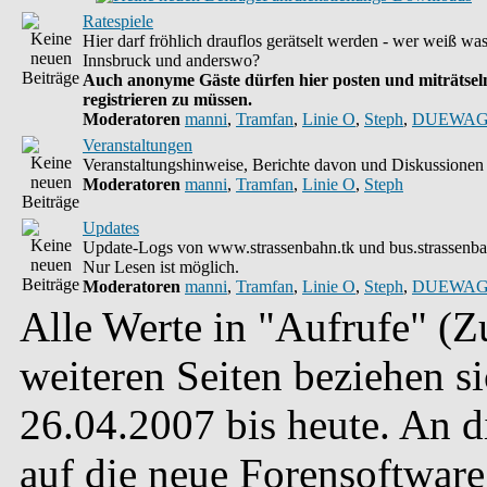
Ratespiele
Hier darf fröhlich drauflos gerätselt werden - wer weiß wa
Innsbruck und anderswo?
Auch anonyme Gäste dürfen hier posten und miträtseln
registrieren zu müssen.
Moderatoren
manni
,
Tramfan
,
Linie O
,
Steph
,
DUEWAG
Veranstaltungen
Veranstaltungshinweise, Berichte davon und Diskussionen 
Moderatoren
manni
,
Tramfan
,
Linie O
,
Steph
Updates
Update-Logs von www.strassenbahn.tk und bus.strassenba
Nur Lesen ist möglich.
Moderatoren
manni
,
Tramfan
,
Linie O
,
Steph
,
DUEWAG
Alle Werte in "Aufrufe" (Zu
weiteren Seiten beziehen s
26.04.2007 bis heute. An 
auf die neue Forensoftware 