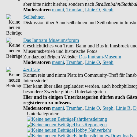
aber bitte nicht hierher, sondern nach
Straßenbahn/Stadtba
Moderatoren
manni
,
Tramfan
,
Linie O
,
Steph
Seilbahnen
Diskussion über Standseilbahnen und Seilbahnen in Innsb
Das Inntram-Museumsforum
Geschichtliches von Tram, Bahn und Bus in Innsbruck un
Museumsbetrieb und historische Fotos
Zur dazugehörigen Website:
Das Inntram-Museum
Moderatoren
manni
,
Tramfan
,
Linie O
,
Steph
4er-Cafe
Komm rein und nimm Platz im Community-Treff für Innsb
Interessierte!
Hier kann über alles geplaudert werden, auch hochphilosop
besondere Zwecke gibt es Unterkategorien.
Hier und in einigen Unterkategorien dürfen auch Gäste
registrieren zu müssen.
Moderatoren
manni
,
Tramfan
,
Linie O
,
Steph
,
Linie R
,
D
Unterkategorien:
Fahrdienstleitung
User-Reportagen
Hobby Nahverkehr
Fahrdienstleitungs-Downloads