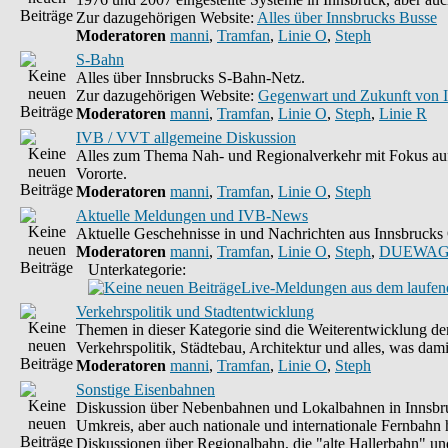
Zur dazugehörigen Website:
Alles über Innsbrucks Busse
Moderatoren
manni
,
Tramfan
,
Linie O
,
Steph
S-Bahn
Alles über Innsbrucks S-Bahn-Netz.
Zur dazugehörigen Website:
Gegenwart und Zukunft von 
Moderatoren
manni
,
Tramfan
,
Linie O
,
Steph
,
Linie R
IVB / VVT allgemeine Diskussion
Alles zum Thema Nah- und Regionalverkehr mit Fokus auf
Vororte.
Moderatoren
manni
,
Tramfan
,
Linie O
,
Steph
Aktuelle Meldungen und IVB-News
Aktuelle Geschehnisse in und Nachrichten aus Innsbruck
Moderatoren
manni
,
Tramfan
,
Linie O
,
Steph
,
DUEWAG
Unterkategorie:
Live-Meldungen aus dem laufend
Verkehrspolitik und Stadtentwicklung
Themen in dieser Kategorie sind die Weiterentwicklung de
Verkehrspolitik, Städtebau, Architektur und alles, was dami
Moderatoren
manni
,
Tramfan
,
Linie O
,
Steph
Sonstige Eisenbahnen
Diskussion über Nebenbahnen und Lokalbahnen in Innsbr
Umkreis, aber auch nationale und internationale Fernbahn h
Diskussionen über Regionalbahn, die "alte Hallerbahn" un