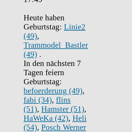
Heute haben
Geburtstag:
Linie2
(49)
,
Trammodel_Bastler
(49)
.
In den nächsten 7
Tagen feiern
Geburtstag:
befoerderung (49)
,
fabi (34)
,
flins
(51)
,
Hamster (51)
,
HaWeKa (42)
,
Heli
(54)
,
Posch Werner