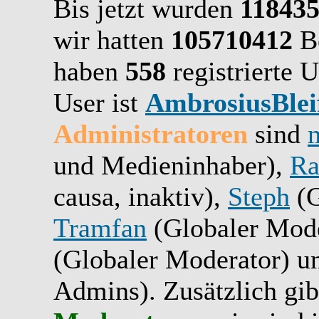
Bis jetzt wurden
11843
wir hatten
105710412
Be
haben
558
registrierte U
User ist
AmbrosiusBlei
Administratoren
sind
und Medieninhaber),
Ra
causa, inaktiv),
Steph
(G
Tramfan
(Globaler Mode
(Globaler Moderator) 
Admins). Zusätzlich gib