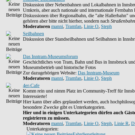
Diskussion über Nebenbahnen und Lokalbahnen in Innsbr
Umkreis, aber auch nationale und internationale Fernbahn h
Diskussionen über Regionalbahn, die "alte Hallerbahn" un
gehören aber bitte nicht hierher, sondern nach
Straßenbahn
Moderatoren
manni
,
Tramfan
,
Linie O
,
Steph
Seilbahnen
Diskussion über Standseilbahnen und Seilbahnen in Innsb
Das Inntram-Museumsforum
Geschichtliches von Tram, Bahn und Bus in Innsbruck un
Museumsbetrieb und historische Fotos
Zur dazugehörigen Website:
Das Inntram-Museum
Moderatoren
manni
,
Tramfan
,
Linie O
,
Steph
4er-Cafe
Komm rein und nimm Platz im Community-Treff für Innsb
Interessierte!
Hier kann über alles geplaudert werden, auch hochphilosop
besondere Zwecke gibt es Unterkategorien.
Hier und in einigen Unterkategorien dürfen auch Gäste
registrieren zu müssen.
Moderatoren
manni
,
Tramfan
,
Linie O
,
Steph
,
Linie R
,
D
Unterkategorien:
Fahrdienstleitung