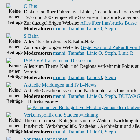
O-Bus
Diskussion über Fahrzeuge, Linien, Technik und noch vorh
1976 und 2007 eingestellte Systeme in Innsbruck, aber auc
Zur dazugehörigen Website:
Alles über Innsbrucks Busse
Moderatoren
manni
,
Tramfan
,
Linie O
,
Steph
S-Bahn
Alles über Innsbrucks S-Bahn-Netz.
Zur dazugehörigen Website:
Gegenwart und Zukunft von 
Moderatoren
manni
,
Tramfan
,
Linie O
,
Steph
,
Linie R
IVB / VVT allgemeine Diskussion
Alles zum Thema Nah- und Regionalverkehr mit Fokus auf
Vororte.
Moderatoren
manni
,
Tramfan
,
Linie O
,
Steph
Aktuelle Meldungen und IVB-News
Aktuelle Geschehnisse in und Nachrichten aus Innsbruck
Moderatoren
manni
,
Tramfan
,
Linie O
,
Steph
,
DUEWAG
Unterkategorie:
Live-Meldungen aus dem laufend
Verkehrspolitik und Stadtentwicklung
Themen in dieser Kategorie sind die Weiterentwicklung d
Innsbruck, Verkehrspolitik, Städtebau, Architektur und alle
Moderatoren
manni
,
Tramfan
,
Linie O
,
Steph
Sonstige Eisenbahnen