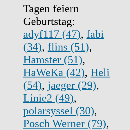
Tagen feiern
Geburtstag:
adyf117 (47)
,
fabi
(34)
,
flins (51)
,
Hamster (51)
,
HaWeKa (42)
,
Heli
(54)
,
jaeger (29)
,
Linie2 (49)
,
polarsyssel (30)
,
Posch Werner (79)
,