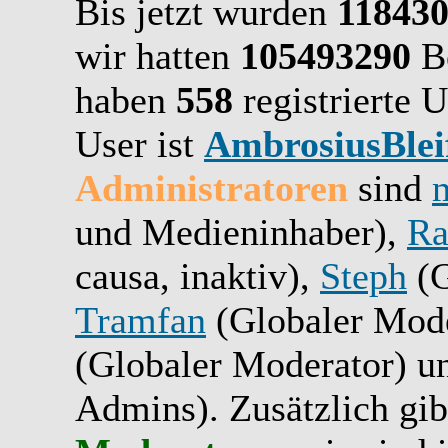
Bis jetzt wurden
11843
wir hatten
105493290
Be
haben
558
registrierte U
User ist
AmbrosiusBlei
Administratoren
sind
und Medieninhaber),
Ra
causa, inaktiv),
Steph
(G
Tramfan
(Globaler Mode
(Globaler Moderator) 
Admins). Zusätzlich gib