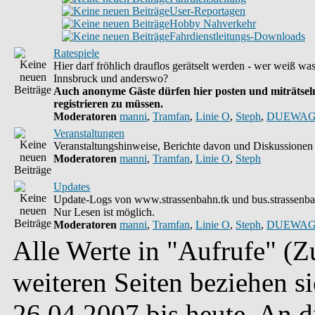
User-Reportagen
Hobby Nahverkehr
Fahrdienstleitungs-Downloads
Ratespiele
Hier darf fröhlich drauflos gerätselt werden - wer weiß wa
Innsbruck und anderswo?
Auch anonyme Gäste dürfen hier posten und miträtseln
registrieren zu müssen.
Moderatoren
manni
,
Tramfan
,
Linie O
,
Steph
,
DUEWAG
Veranstaltungen
Veranstaltungshinweise, Berichte davon und Diskussionen 
Moderatoren
manni
,
Tramfan
,
Linie O
,
Steph
Updates
Update-Logs von www.strassenbahn.tk und bus.strassenba
Nur Lesen ist möglich.
Moderatoren
manni
,
Tramfan
,
Linie O
,
Steph
,
DUEWAG
Alle Werte in "Aufrufe" (Zu
weiteren Seiten beziehen s
26.04.2007 bis heute. An 