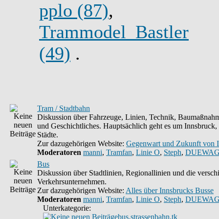
pplo (87)
,
Trammodel_Bastler
(49)
.
Tram / Stadtbahn
Diskussion über Fahrzeuge, Linien, Technik, Baumaßnahm
und Geschichtliches. Hauptsächlich geht es um Innsbruck,
Städte.
Zur dazugehörigen Website:
Gegenwart und Zukunft von 
Moderatoren
manni
,
Tramfan
,
Linie O
,
Steph
,
DUEWAG
Bus
Diskussion über Stadtlinien, Regionallinien und die versc
Verkehrsunternehmen.
Zur dazugehörigen Website:
Alles über Innsbrucks Busse
Moderatoren
manni
,
Tramfan
,
Linie O
,
Steph
,
DUEWAG
Unterkategorie:
bus.strassenbahn.tk