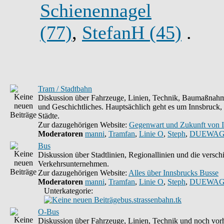
Schienennagel
(77)
,
StefanH (45)
.
Tram / Stadtbahn
Diskussion über Fahrzeuge, Linien, Technik, Baumaßnahm
und Geschichtliches. Hauptsächlich geht es um Innsbruck,
Städte.
Zur dazugehörigen Website:
Gegenwart und Zukunft von 
Moderatoren
manni
,
Tramfan
,
Linie O
,
Steph
,
DUEWAG
Bus
Diskussion über Stadtlinien, Regionallinien und die versc
Verkehrsunternehmen.
Zur dazugehörigen Website:
Alles über Innsbrucks Busse
Moderatoren
manni
,
Tramfan
,
Linie O
,
Steph
,
DUEWAG
Unterkategorie:
bus.strassenbahn.tk
O-Bus
Diskussion über Fahrzeuge, Linien, Technik und noch vorh