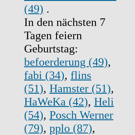
(49)
.
In den nächsten 7
Tagen feiern
Geburtstag:
befoerderung (49)
,
fabi (34)
,
flins
(51)
,
Hamster (51)
,
HaWeKa (42)
,
Heli
(54)
,
Posch Werner
(79)
,
pplo (87)
,