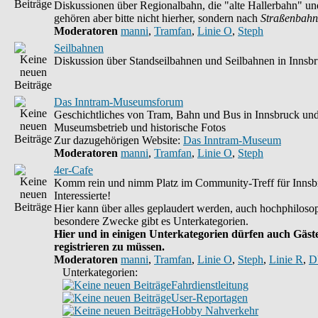
Diskussionen über Regionalbahn, die "alte Hallerbahn" un
gehören aber bitte nicht hierher, sondern nach
Straßenbahn
Moderatoren
manni
,
Tramfan
,
Linie O
,
Steph
Seilbahnen
Diskussion über Standseilbahnen und Seilbahnen in Innsb
Das Inntram-Museumsforum
Geschichtliches von Tram, Bahn und Bus in Innsbruck un
Museumsbetrieb und historische Fotos
Zur dazugehörigen Website:
Das Inntram-Museum
Moderatoren
manni
,
Tramfan
,
Linie O
,
Steph
4er-Cafe
Komm rein und nimm Platz im Community-Treff für Innsb
Interessierte!
Hier kann über alles geplaudert werden, auch hochphilosop
besondere Zwecke gibt es Unterkategorien.
Hier und in einigen Unterkategorien dürfen auch Gäste
registrieren zu müssen.
Moderatoren
manni
,
Tramfan
,
Linie O
,
Steph
,
Linie R
,
D
Unterkategorien:
Fahrdienstleitung
User-Reportagen
Hobby Nahverkehr