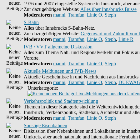
1976 und 2007 eingestellte Systeme in Innsbruck, aber auc
Zur dazugehörigen Website:
Alles über Innsbrucks Busse
Moderatoren
manni
,
Tramfan
,
Linie O
,
Steph
S-Bahn
Alles über Innsbrucks S-Bahn-Netz.
Zur dazugehörigen Website:
Gegenwart und Zukunft von 
Moderatoren
manni
,
Tramfan
,
Linie O
,
Steph
,
Linie R
IVB / VVT allgemeine Diskussion
Alles zum Thema Nah- und Regionalverkehr mit Fokus auf
Vororte.
Moderatoren
manni
,
Tramfan
,
Linie O
,
Steph
Aktuelle Meldungen und IVB-News
Aktuelle Geschehnisse in und Nachrichten aus Innsbruck
Moderatoren
manni
,
Tramfan
,
Linie O
,
Steph
,
DUEWAG
Unterkategorie:
Live-Meldungen aus dem laufend
Verkehrspolitik und Stadtentwicklung
Themen in dieser Kategorie sind die Weiterentwicklung d
Innsbruck, Verkehrspolitik, Städtebau, Architektur und alle
Moderatoren
manni
,
Tramfan
,
Linie O
,
Steph
Sonstige Eisenbahnen
Diskussion über Nebenbahnen und Lokalbahnen in Innsbr
Umkreis, aber auch nationale und internationale Fernbahn h