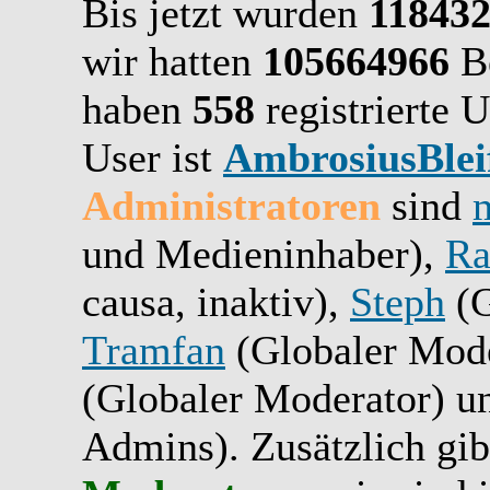
Bis jetzt wurden
11843
wir hatten
105664966
Be
haben
558
registrierte U
User ist
AmbrosiusBlei
Administratoren
sind
und Medieninhaber),
Ra
causa, inaktiv),
Steph
(G
Tramfan
(Globaler Mode
(Globaler Moderator) 
Admins). Zusätzlich gib