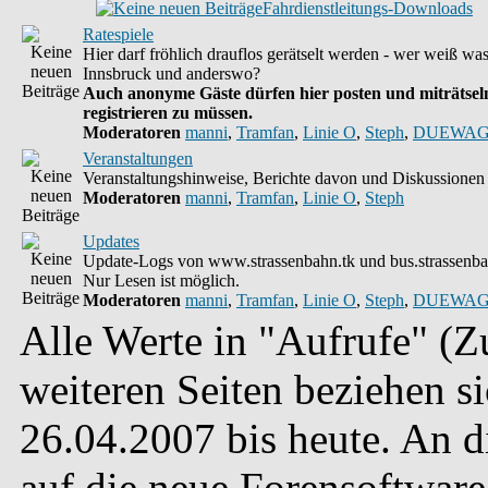
Fahrdienstleitungs-Downloads
Ratespiele
Hier darf fröhlich drauflos gerätselt werden - wer weiß wa
Innsbruck und anderswo?
Auch anonyme Gäste dürfen hier posten und miträtseln
registrieren zu müssen.
Moderatoren
manni
,
Tramfan
,
Linie O
,
Steph
,
DUEWAG
Veranstaltungen
Veranstaltungshinweise, Berichte davon und Diskussionen 
Moderatoren
manni
,
Tramfan
,
Linie O
,
Steph
Updates
Update-Logs von www.strassenbahn.tk und bus.strassenba
Nur Lesen ist möglich.
Moderatoren
manni
,
Tramfan
,
Linie O
,
Steph
,
DUEWAG
Alle Werte in "Aufrufe" (Zu
weiteren Seiten beziehen s
26.04.2007 bis heute. An 
auf die neue Forensoftware 