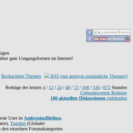
agen
 über gute Umgangsformen im Internet!
Beobachtete Themen
RSS (nur anonym zugängliche Themen!)
Beiträge der letzten
4
/
12
/
24
/
48
/
72
/
168
/
336
/
672
Stunden
Unbeantwortete Beiträge
100 aktuellste Diskussionen
einblenden
este User ist
AmbrosiusBleifuss
.
tor),
Tramfan
(Globaler
 in den einzelnen Forumskategorien