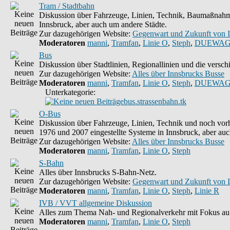
Tram / Stadtbahn
Diskussion über Fahrzeuge, Linien, Technik, Baumaßnahme
Innsbruck, aber auch um andere Städte.
Zur dazugehörigen Website:
Gegenwart und Zukunft von 
Moderatoren
manni
,
Tramfan
,
Linie O
,
Steph
,
DUEWAG
Bus
Diskussion über Stadtlinien, Regionallinien und die vers
Zur dazugehörigen Website:
Alles über Innsbrucks Busse
Moderatoren
manni
,
Tramfan
,
Linie O
,
Steph
,
DUEWAG
Unterkategorie:
bus.strassenbahn.tk
O-Bus
Diskussion über Fahrzeuge, Linien, Technik und noch vorh
1976 und 2007 eingestellte Systeme in Innsbruck, aber auc
Zur dazugehörigen Website:
Alles über Innsbrucks Busse
Moderatoren
manni
,
Tramfan
,
Linie O
,
Steph
S-Bahn
Alles über Innsbrucks S-Bahn-Netz.
Zur dazugehörigen Website:
Gegenwart und Zukunft von 
Moderatoren
manni
,
Tramfan
,
Linie O
,
Steph
,
Linie R
IVB / VVT allgemeine Diskussion
Alles zum Thema Nah- und Regionalverkehr mit Fokus auf
Moderatoren
manni
,
Tramfan
,
Linie O
,
Steph