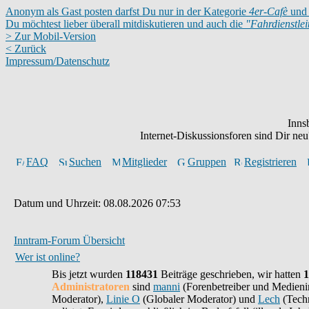
Anonym als Gast posten darfst Du nur in der Kategorie
4er-Cafè
und 
Du möchtest lieber überall mitdiskutieren und auch die
"Fahrdienstle
> Zur Mobil-Version
< Zurück
Impressum/Datenschutz
Inns
Internet-Diskussionsforen sind Dir n
FAQ
Suchen
Mitglieder
Gruppen
Registrieren
Datum und Uhrzeit: 08.08.2026 07:53
Inntram-Forum Übersicht
Wer ist online?
Bis jetzt wurden
118431
Beiträge geschrieben,
wir hatten
1
Administratoren
sind
manni
(Forenbetreiber und Medieni
Moderator),
Linie O
(Globaler Moderator) und
Lech
(Techn