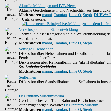
Aktuelle Meldungen und IVB-News
Aktuelle Geschehnisse in und Nachrichten aus Innsbruck
Moderatoren
manni
,
Tramfan
,
Linie O
,
Steph
,
DUEWAG
Unterkategorie:
Live-Meldungen aus dem laufend
Verkehrspolitik und Stadtentwicklung
Themen in dieser Kategorie sind die Weiterentwicklung der
was damit zu tun hat.
Moderatoren
manni
,
Tramfan
,
Linie O
,
Steph
Sonstige Eisenbahnen
Diskussion über Nebenbahnen und Lokalbahnen in Innsbruc
Fernbahn hat hier Platz.
Diskussionen über Regionalbahn, die "alte Hallerbahn" und 
Straßenbahn/Stadtbahn
.
Moderatoren
manni
,
Tramfan
,
Linie O
,
Steph
Seilbahnen
Diskussion über Standseilbahnen und Seilbahnen in Innsb
Das Inntram-Museumsforum
Geschichtliches von Tram, Bahn und Bus in Innsbruck und
Zur dazugehörigen Website:
Das Inntram-Museum
Moderatoren
manni
,
Tramfan
,
Linie O
,
Steph