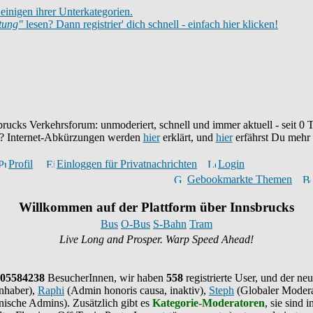
einigen ihrer Unterkategorien.
itung"
lesen? Dann registrier' dich schnell - einfach hier klicken!
brucks Verkehrsforum: unmoderiert, schnell und immer aktuell - seit
0
T
eu? Internet-Abkürzungen werden
hier
erklärt, und
hier
erfährst Du mehr
Profil
Einloggen für Privatnachrichten
Login
Gebookmarkte Themen
Willkommen auf der Plattform über Innsbrucks
Bus
O-Bus
S-Bahn
Tram
Live Long and Prosper. Warp Speed Ahead!
05584238
BesucherInnen,
wir haben
558
registrierte User, und der neu
nhaber),
Raphi
(Admin honoris causa, inaktiv),
Steph
(Globaler Modera
ische Admins). Zusätzlich gibt es
Kategorie-Moderatoren
, sie sind