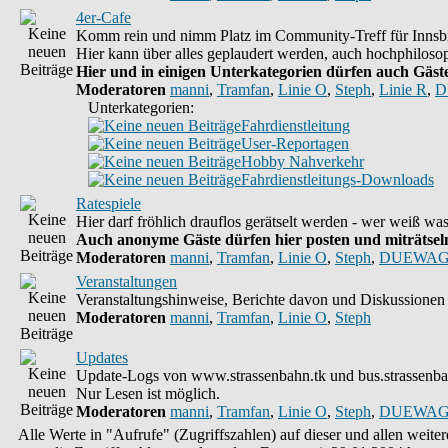
4er-Cafe
Komm rein und nimm Platz im Community-Treff für Innsbr
Hier kann über alles geplaudert werden, auch hochphilosop
Hier und in einigen Unterkategorien dürfen auch Gäste 
Moderatoren
manni
,
Tramfan
,
Linie O
,
Steph
,
Linie R
,
D
Unterkategorien:
Fahrdienstleitung
User-Reportagen
Hobby Nahverkehr
Fahrdienstleitungs-Downloads
Ratespiele
Hier darf fröhlich drauflos gerätselt werden - wer weiß w
Auch anonyme Gäste dürfen hier posten und miträtseln,
Moderatoren
manni
,
Tramfan
,
Linie O
,
Steph
,
DUEWAG
Veranstaltungen
Veranstaltungshinweise, Berichte davon und Diskussionen 
Moderatoren
manni
,
Tramfan
,
Linie O
,
Steph
Updates
Update-Logs von www.strassenbahn.tk und bus.strassenba
Nur Lesen ist möglich.
Moderatoren
manni
,
Tramfan
,
Linie O
,
Steph
,
DUEWAG
Alle Werte in "Aufrufe" (Zugriffszahlen) auf dieser und allen weit