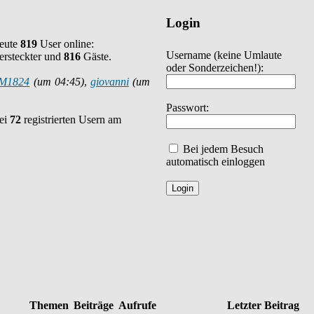
Login
heute
819
User online:
Username
(keine Umlaute
ersteckter und
816
Gäste.
oder Sonderzeichen!)
:
M1824
(um 04:45)
,
giovanni
(um
Passwort:
bei
72
registrierten Usern am
Bei jedem Besuch
automatisch einloggen
Themen
Beiträge
Aufrufe
Letzter Beitrag