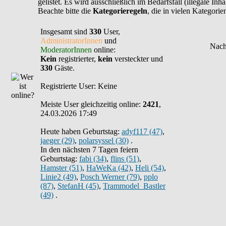
gelistet. Es wird ausschließlich im Bedarfsfall (illegale In
Beachte bitte die
Kategorieregeln
, die in vielen Kategori
Insgesamt sind
330
User,
AdministratorInnen
und
ModeratorInnen
online:
Kein
registrierter,
kein
versteckter und
330
Gäste.
Registrierte User: Keine
Meiste User gleichzeitig online:
2421
,
24.03.2026 17:49
Heute haben Geburtstag:
adyf117 (47)
,
jaeger (29)
,
polarsyssel (30)
.
In den nächsten 7 Tagen feiern
Geburtstag:
fabi (34)
,
flins (51)
,
Hamster (51)
,
HaWeKa (42)
,
Heli (54)
,
Linie2 (49)
,
Posch Werner (79)
,
pplo
(87)
,
StefanH (45)
,
Trammodel_Bastler
(49)
.