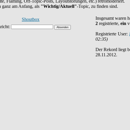
halte, Flaming, Off-Topic-Posts, Layoutstörungen, etc.) retromoderiert.
en ganz am Anfang, als
"Wichtig/Aktuell"
-Topic, zu finden sind.
Insgesamt waren 
Shoutbox
2
registrierte,
ein
v
Registrierte User:
02:35)
Der Rekord liegt 
28.11.2012.